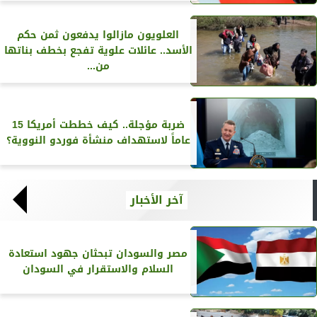
العلويون مازالوا يدفعون ثمن حكم
الأسد.. عائلات علوية تفجع بخطف بناتها
من...
ضربة مؤجلة.. كيف خططت أمريكا 15
عاماً لاستهداف منشأة فوردو النووية؟
آخر الأخبار
مصر والسودان تبحثان جهود استعادة
السلام والاستقرار في السودان