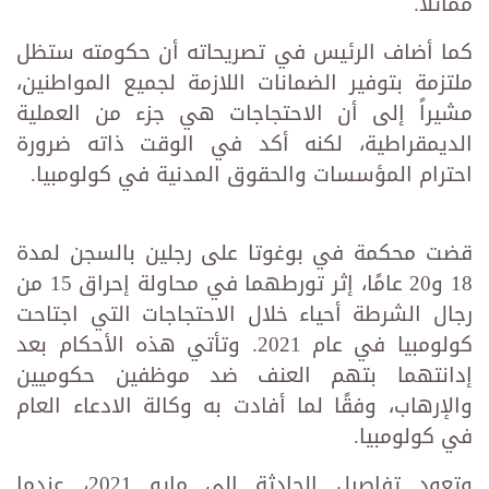
مماثلاً.
كما أضاف الرئيس في تصريحاته أن حكومته ستظل
ملتزمة بتوفير الضمانات اللازمة لجميع المواطنين،
مشيراً إلى أن الاحتجاجات هي جزء من العملية
الديمقراطية، لكنه أكد في الوقت ذاته ضرورة
احترام المؤسسات والحقوق المدنية في كولومبيا.
قضت محكمة في بوغوتا على رجلين بالسجن لمدة
18 و20 عامًا، إثر تورطهما في محاولة إحراق 15 من
رجال الشرطة أحياء خلال الاحتجاجات التي اجتاحت
كولومبيا في عام 2021. وتأتي هذه الأحكام بعد
إدانتهما بتهم العنف ضد موظفين حكوميين
والإرهاب، وفقًا لما أفادت به وكالة الادعاء العام
في كولومبيا.
وتعود تفاصيل الحادثة إلى مايو 2021، عندما