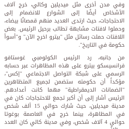
وفي مدن أخرى مثل ميديلين وكالي، خرج آلاف
الأشخاص أيضًا إلى الشوارع للانضمام إلى
الاحتجاجات، حيث ارتدى العديد منهم قمصانًا بيضاء،
وحملوا لافتات مشابهة تطالب برحيل الرئيس. بعض
اللافتات حملت رسائل مثل "بيترو اخرج الآن" و"أسوأ
حكومة في التاريخ".
من جانبه، رد الرئيس الكولومبي غوستافو
فرانسيسكو بيترو على هذه المظاهرات عبر حسابه
الرسمي على شبكة التواصل الاجتماعي "إكس"،
مؤكداً أن حكومته ستضمن لجميع المتظاهرين
"الضمانات الديمقراطية" مهما كانت أعدادهم.
الرئيس أشار إلى أن أكبر تجمع للاحتجاجات كان في
مدينة ميديلين، حيث شارك حوالي 15 ألف شخص
في المظاهرة، بينما خرج في العاصمة بوغوتا
حوالي 4 آلاف شخص، وفي مدينة كالي كان العدد