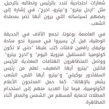
شعارات احتجاجية تندد بالرئيس وتطالبه بالرحيل،
مثل "ارحل بيترو" و"بيترو، اخرج"، في إشارة إلى
رفضهم لسياساته التي يرون أنها تضر بمصلحة
الشعب.
في العاصمة بوغوتا، تجمع الآلاف في الحديقة
الوطنية، قبل أن يسيروا في مسيرة نحو ساحة
بوليفار، رافعين لافتات كتب عليها "حتى لا تكون
كولومبيا المستقبل فنزويلا اليوم" و"اخرج بيترو".
وواصل المتظاهرون الهتافات المعادية للرئيس
قائلين "بيترو أيها الضعيف، تعلم من رئيس
السلفادور بوكيلي" و"بيترو أيها اللص، الشعب
يشعر بالإهانة". كما حمل المحتجون الأعلام
الكولومبية، فيما لجأ العديد منهم إلى استخدام
المظلات لحماية أنفسهم من الشمس والمطر أثناء
المظاهرة.