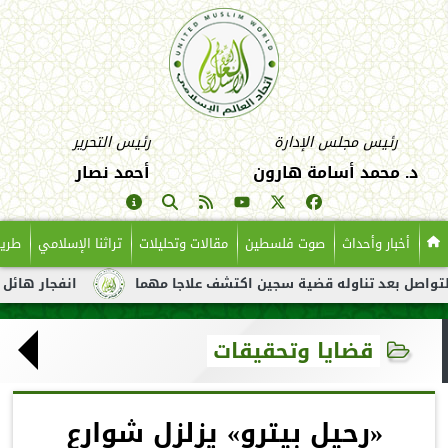
رئيس مجلس الإدارة
رئيس التحرير
د. محمد أسامة هارون
أحمد نصار
أخبار وأحداث
صوت فلسطين
مقالات وتحليلات
تراثنا الإسلامي
طريق
عد تناوله قضية سجين اكتشف علاجا مهما
انفجار هائل لناقلة نفط 
قضايا وتحقيقات
«رحيل بيترو» يزلزل شوارع