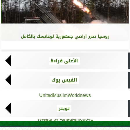
روسيا تحرر أراضي جمهورية لوغانسك بالكامل
الأعلى قراءة
الفيس بوك
UnitedMuslimWorldnews
تويتر
Tweets by AthadAlm69641