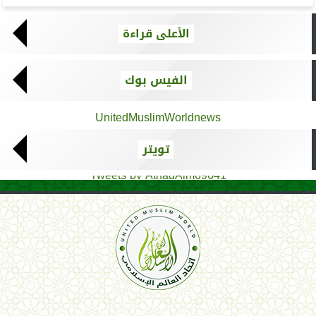
الأعلى قراءة
الفيس بوك
UnitedMuslimWorldnews
تويتر
Tweets by AthadAlm69641