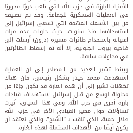
الأمنية البارزة في حزب الله التي تلعب دورًا محوريًا
في العمليات العسكرية للجماعة. وقد تم تصنيفه
من بين الأسماء المهمة التي تسعى إسرائيل إلى
استهدافها منذ سنوات، حيث حاولت عدة مرات
اغتياله باستخدام طائرات مسيرة (درون) أُرسلت إلى
ضاحية بيروت الجنوبية، إلا أنه تم إسقاط الطائرتين
في محاولات سابقة.
وبينما تشير العديد من المصادر إلى أن العملية
استهدفت محمد حيدر بشكل رئيسي، فإن هناك
تكهنات تشير إلى أن هذه الغارة قد تكون جزءًا من
محاولة أوسع من قبل إسرائيل لاستهداف قيادات
بارزة أخرى في حزب الله. وفي هذا السياق، أثيرت
تساؤلات حول مصير القيادي الآخر في حزب الله،
طلال حمية، الذي يُلقب بـ "الشبح"، والذي يُعتقد أن
يكون أيضًا من الأهداف المحتملة لهذه الغارة.