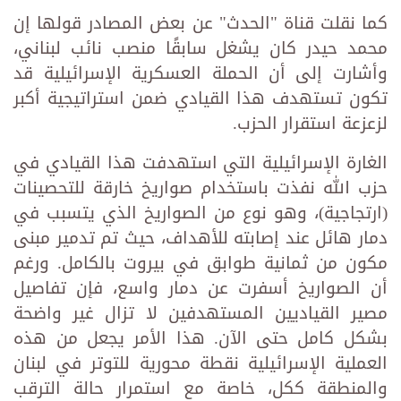
كما نقلت قناة "الحدث" عن بعض المصادر قولها إن
محمد حيدر كان يشغل سابقًا منصب نائب لبناني،
وأشارت إلى أن الحملة العسكرية الإسرائيلية قد
تكون تستهدف هذا القيادي ضمن استراتيجية أكبر
لزعزعة استقرار الحزب.
الغارة الإسرائيلية التي استهدفت هذا القيادي في
حزب الله نفذت باستخدام صواريخ خارقة للتحصينات
(ارتجاجية)، وهو نوع من الصواريخ الذي يتسبب في
دمار هائل عند إصابته للأهداف، حيث تم تدمير مبنى
مكون من ثمانية طوابق في بيروت بالكامل. ورغم
أن الصواريخ أسفرت عن دمار واسع، فإن تفاصيل
مصير القياديين المستهدفين لا تزال غير واضحة
بشكل كامل حتى الآن. هذا الأمر يجعل من هذه
العملية الإسرائيلية نقطة محورية للتوتر في لبنان
والمنطقة ككل، خاصة مع استمرار حالة الترقب