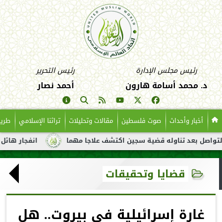
رئيس مجلس الإدارة
رئيس التحرير
د. محمد أسامة هارون
أحمد نصار
أخبار وأحداث
صوت فلسطين
مقالات وتحليلات
تراثنا الإسلامي
طريق
عد تناوله قضية سجين اكتشف علاجا مهما
انفجار هائل لناقلة نفط 
قضايا وتحقيقات
غارة إسرائيلية في بيروت.. هل