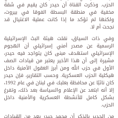
الحزب. وذكرت القناة أن حيدر كان يقيم في شقة
مخفية في منطقة البسطة الفوقا في بيروت،
ولكنها لم تؤكد ما إذا كانت عملية الاغتيال قد
نجحت أم لا.
وفي ذات السياق، نقلت هيئة البث الإسرائيلية
الرسمية عن مصدر أمني إسرائيلي أن الهجوم
الإسرائيلي استهدف مبنى كان يتواجد فيه حيدر،
مشيرة إلى أن هذا الأخير يعتبر من قيادات الصف
الأول في حزب الله ومن أبرز العقول الأمنية داخل
هيكلية الحزب العسكرية. وحسب التقارير، فإن حيدر
كان نائبًا عن محافظة بعلبك في لبنان في عام 1992،
إلا أنه ابتعد عن الإعلام والسياسة بعد ذلك، وتفرغ
بشكل كامل للأنشطة العسكرية والأمنية داخل
الحزب.
من الجدير بالذكر أن محمد حيدر يعد من القيادات