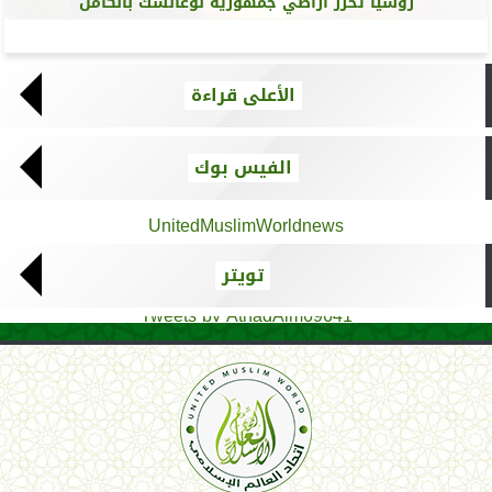
روسيا تحرر أراضي جمهورية لوغانسك بالكامل
الأعلى قراءة
الفيس بوك
UnitedMuslimWorldnews
تويتر
Tweets by AthadAlm69641