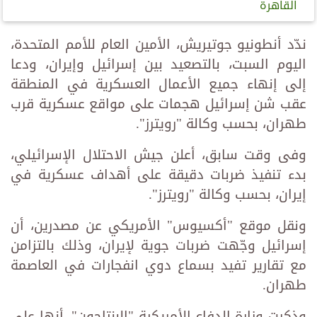
القاهرة
ندّد أنطونيو جوتيريش، الأمين العام للأمم المتحدة،
اليوم السبت، بالتصعيد بين إسرائيل وإيران، ودعا
إلى إنهاء جميع الأعمال العسكرية في المنطقة
عقب شن إسرائيل هجمات على مواقع عسكرية قرب
طهران، بحسب وكالة "رويترز".
وفى وقت سابق، أعلن جيش الاحتلال الإسرائيلي،
بدء تنفيذ ضربات دقيقة على أهداف عسكرية في
إيران، بحسب وكالة "رويترز".
ونقل موقع "أكسيوس" الأمريكي عن مصدرين، أن
إسرائيل وجّهت ضربات جوية لإيران، وذلك بالتزامن
مع تقارير تفيد بسماع دوي انفجارات في العاصمة
طهران.
وذكرت وزارة الدفاع الأمريكية "البنتاجون"، أنها على