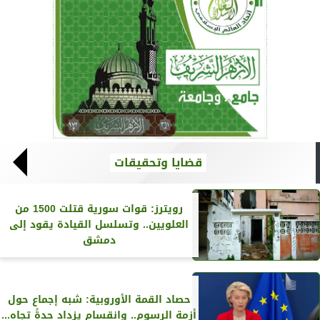
قضايا وتحقيقات
رويترز‏: قوات سورية قتلت 1500 من
العلويين.. وتسلسل القيادة يقود إلى
دمشق
حصاد القمة الأوروبية: شبه إجماع حول
أزمة الرسوم.. وانقسام يزداد حدةً تجاه...