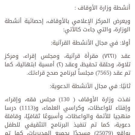
أنشطة وزارة الأوقاف :
ويعرض المركز الإعلامي بالأوقاف، إحصائية أنشطة
الوزارة، والتي جاءت كالآتي:
أولا: في مجال الأنشطة القرآنية:
عقد (٧٢٢١) مقرأة قرآنية، ومجلس إقراء، ومركز
تلاوة، وحلقة تحفيظ، وعقد (٢) أمسية ابتهالية، كما
تم عقد (7565) مجلساً لبرنامج صحح قراءتك.
ثانيًا: في مجال الأنشطة الدعوية:
نفذت وزارة الأوقاف ( 130) مجلس فقه، وإقراء،
وإفتاء للواعظات، وكراسي العلماء، و(1113) درسا
منهجيا للأئمة والواعظات، وأسبوعًا ثقافيًا، وقافلة
دعوية، كما تم تنفيذ البرنامج التثقيفي للطفل
بواقع (25079) مسجدًا بجميع المديريات، كما تم