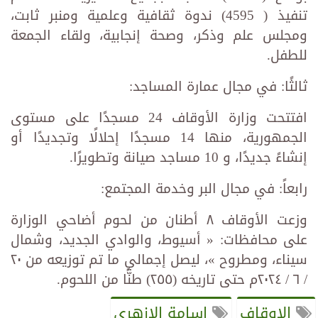
تنفيذ ( 4595) ندوة ثقافية وعلمية ومنبر ثابت،
ومجلس علم وذكر، وصحة إنجابية، ولقاء الجمعة
للطفل.
ثالثًا: في مجال عمارة المساجد:
افتتحت وزارة الأوقاف 24 مسجدًا على مستوى
الجمهورية، منها 14 مسجدًا إحلالًا وتجديدًا أو
إنشاءً جديدًا، و 10 مساجد صيانة وتطويرًا.
رابعاً: في مجال البر وخدمة المجتمع:
وزعت الأوقاف ٨ أطنان من لحوم أضاحي الوزارة
على محافظات: « أسيوط، والوادي الجديد، وشمال
سيناء، ومطروح »، ليصل إجمالي ما تم توزيعه من ٢٠
/ ٦ / ٢٠٢٤م حتى تاريخه (٢٥٥) طنًّا من اللحوم.
الاوقاف
اسامة الازهري