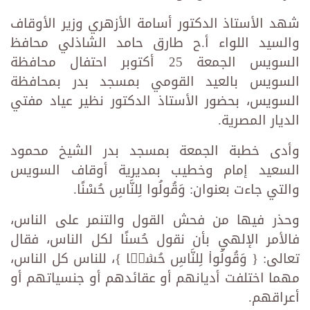
شهد الأستاذ الدكتور أسامة الأزهري وزير الأوقاف
والسيد اللواء أ.ح طارق حامد الشاذلي محافظ
السويس الجمعة 25 أكتوبر احتفال محافظة
السويس بالعيد القومي بمسجد بدر بمحافظة
السويس، بحضور الأستاذ الدكتور نظير عياد مفتي
الديار المصرية.
وأدى خطبة الجمعة بمسجد بدر الشيخ محمود
السعيد إمام وخطيب بمديرية أوقاف السويس
والتي جاءت بعنوان: وَقُولُوا لِلنَّاسِ حُسْنًا.
وحذر فيها من فحش القول والتنمر على الناس،
فالأمر الإلهي بأن نقول حُسنًا لكل الناس، فقال
تعالى: { وَقُولُوا۟ لِلنَّاسِ حُسۡنࣰا }، للناس كل الناس،
مهما اختلفت أديانهم أو عقائدهم أو جنسياتهم أو
أعراقهم.