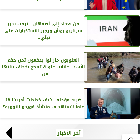
من بغداد إلى أصفهان.. ترمب يكرر
سيناريو بوش ويجبر الاستخبارات على
تبنّي...
العلويون مازالوا يدفعون ثمن حكم
الأسد.. عائلات علوية تفجع بخطف بناتها
من...
ضربة مؤجلة.. كيف خططت أمريكا 15
عاماً لاستهداف منشأة فوردو النووية؟
آخر الأخبار