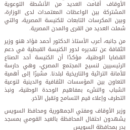
الأوقاف أقامت العديد من الأنشطة التوعوية
المشتركة بين الواعظات المعتمدات لدى الوزارة،
وبين المكرسات التابعات للكنيسة المصرية، والتي
شملت العديد من القرى والمدن المصرية.
من جانبه، أعرب الأستاذ الدكتور أحمد فؤاد هنو وزير
الثقافة عن تقديره لدور الكنيسة القبطية في دعم
القضايا الوطنية، مؤكدًا أن الكنيسة أحد الصناع
الرئيسيين لنسيج المجتمع المصري، وهي حارسة
للأمانة التراثية والتاريخية لبلدنا. مشيرًا إلى أهمية
التعاون بين المؤسسات الثقافية والدينية لتوعية
الشباب والنشء بمفاهيم الوحدة الوطنية، ونبذ
التطرف وإعلاء قيم التسامح وتقبل الآخر.
وزير الأوقاف ومفتي الجمهورية ومحافظ السويس
يشهدون احتفال المحافظة بالعيد القومي بمسجد
بدر بمحافظة السويس