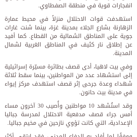
انفجارات قوية في منطقة الصفطاوي.
استهدفت قوات الاحتلال منزلاً في محيط عمارة
الزهارنة بشارع الجلاء بمدينة غزة، بينما شنت غارات
جوية على المناطق الشمالية من القطاع. كما أفيد
عن إطلاق نار كثيف في المناطق الغربية لشمال
المدينة.
وفي بيت لاهيا، أدى قصف بطائرة مسيّرة إسرائيلية
إلى استشهاد عدد من المواطنين، بينما سقط ثلاثة
شهداء وعدة جرحى إثر قصف استهدف مركز إيواء
في مدينة بيت حانون.
وقد استُشهد 10 مواطنين وأُصيب 30 آخرون مساء
أمس جراء قصف مدفعية الاحتلال لمدرسة جباليا
الإعدادية، التي كانت تؤوي نازحين في مخيم جباليا.
ووفقًا لما أفاد به الدفاع المدني، فقد ارتقى أكثر