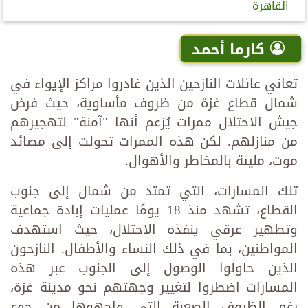
القاهرة
كارما أحمد
تعاني عائلات النازحين الذين غادروا مراكز الإيواء في
شمال قطاع غزة من ظروف مأساوية، حيث فرض
جيش الاحتلال ممرات يُزعم أنها "آمنة" لتهجيرهم
من منازلهم. لكن هذه الممرات تحولت إلى مصائد
موت، مليئة بالمخاطر والأهوال.
تلك المسارات، التي تمتد من شمال إلى جنوب
القطاع، تشهد منذ 18 يومًا عمليات إبادة جماعية
وتطهير عرقي ينفذه الاحتلال، حيث استهدف
المواطنين، بما في ذلك النساء والأطفال. النازحون
الذين حاولوا الوصول إلى الجنوب عبر هذه
المسارات اضطروا لتغيير وجهتهم نحو مدينة غزة،
رغم الظروف الصعبة التي واجهوها من جوع