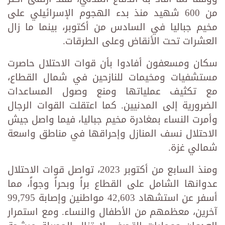
من 600 شهيد منذ بدء الهجوم الإسرائيلي على
مخيم جباليا في السادس من أكتوبر، بينما ما زال
العشرات تحت الأنقاض وعلى الطرقات.
سكان ومسعفون أفادوا بأن قوات الاحتلال حاصرت
مستشفيات ومخيمات للنازحين في شمال القطاع،
مع تكثيف عملياتها ومنع وصول المساعدات
الضرورية إلى المدنيين. كما اعتقلت القوات الرجال
وأمرت النساء بمغادرة مخيم جباليا، فيما واصل جيش
الاحتلال نسف المنازل وإحراقها في مناطق واسعة
شمالي غزة.
ومنذ السابع من أكتوبر 2023، تواصل قوات الاحتلال
عدوانها الشامل على القطاع براً وبحراً وجواً، مما
أسفر عن استشهاد 42,603 مواطنين وإصابة 99,795
آخرين، معظمهم من الأطفال والنساء. ومع استمرار