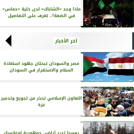
ماذا وجد «الشاباك» لدى خلية «حماس»
في الضفة؟.. تعرف على التفاصيل
آخر الأخبار
مصر والسودان تبحثان جهود استعادة
السلام والاستقرار في السودان
التعاون الإسلامي تحذر من تجويع وتدمير
غزة
روسيا تحرر أراضي جمهورية لوغانسك