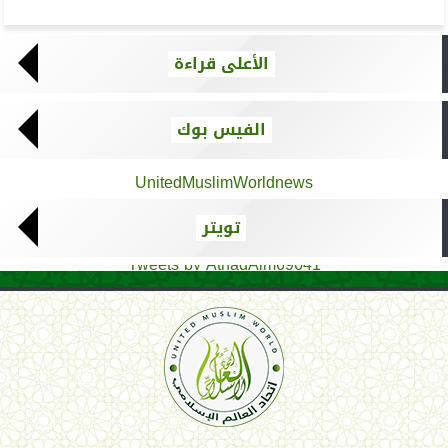
الأعلى قراءة
الفيس بوك
UnitedMuslimWorldnews
تويتر
Tweets by AthadAlm69641