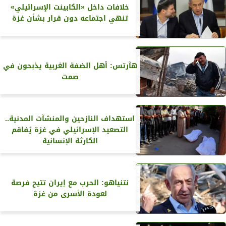
خلافات داخل «الكابينت الإسرائيلي»
تنهي اجتماعه دون قرار بشأن غزة
هآرتس: أهل الضفة الغربية يذبحون في
صمت
استهداف النازحين والمنشآت المدنية..
التصعيد الإسرائيلي في غزة يُفاقم
الكارثة الإنسانية
نتنياهو: الحرب مع إيران تتيح فرصة
لعودة الأسرى من غزة