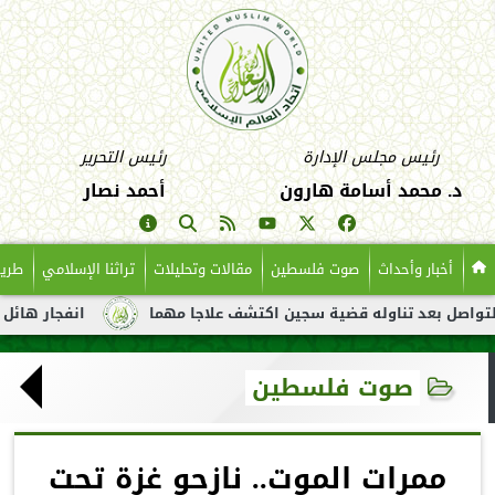
رئيس مجلس الإدارة
رئيس التحرير
د. محمد أسامة هارون
أحمد نصار
أخبار وأحداث
صوت فلسطين
مقالات وتحليلات
تراثنا الإسلامي
طريق
عد تناوله قضية سجين اكتشف علاجا مهما
انفجار هائل لناقلة نفط ق
صوت فلسطين
ممرات الموت.. نازحو غزة تحت