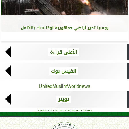
روسيا تحرر أراضي جمهورية لوغانسك بالكامل
الأعلى قراءة
الفيس بوك
UnitedMuslimWorldnews
تويتر
Tweets by AthadAlm69641