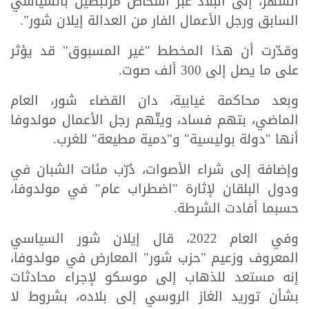
الشهر، إلى البلاد عبر أشخاص مرتبطين بالسياسي
السابق ورجل الأعمال الفار من العدالة إيلان شور".
وقدّرت أن هذا المخطط "غير المسبوق" قد يؤثر
على ما يصل إلى 300 ألف صوت.
وبعد محاكمة غيابية، دان القضاء شور، العام
الماضي، بتهم فساد، ويتّهم رجل الأعمال مولدوفا
أنها "دولة بوليسية" و"دمية مطيعة" للغرب.
وإضافة إلى شراء الأصوات، دُرّب مئات الشبان في
ودول البلقان لإثارة "اضطراب عام" في مولدوفا،
حسبما أفادت الشرطة.
وفي العام 2022، قال إيلان شور السياسي
المعروف وزعيم "حزب شور" المعارض في مولدوفا،
إنه مستعد للذهاب إلى موسكو لإجراء محادثات
بشأن توريد الغاز الروسي إلى بلاده، بشروط لا