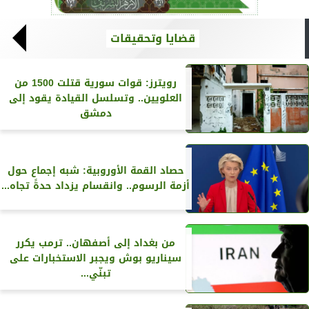
قضايا وتحقيقات
رويترز‏: قوات سورية قتلت 1500 من
العلويين.. وتسلسل القيادة يقود إلى
دمشق
حصاد القمة الأوروبية: شبه إجماع حول
أزمة الرسوم.. وانقسام يزداد حدةً تجاه...
من بغداد إلى أصفهان.. ترمب يكرر
سيناريو بوش ويجبر الاستخبارات على
تبنّي...