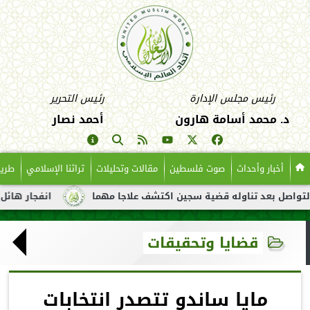
رئيس مجلس الإدارة
رئيس التحرير
د. محمد أسامة هارون
أحمد نصار
أخبار وأحداث
صوت فلسطين
مقالات وتحليلات
تراثنا الإسلامي
طريق
بعد تناوله قضية سجين اكتشف علاجا مهما
انفجار هائل لناقلة نفط
قضايا وتحقيقات
مايا ساندو تتصدر انتخابات