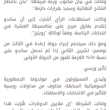
وقالت في بيان مكتوب وزعه فريقها: "نحن بانتظار
النتائج النهائية وسنرد بقرارات حازمة".
وكانت استطلاعات الرأي أشارت إلى أن ساندو
تتقدم بفارق مريح على منافسيها العشرة في
انتخابات الرئاسة، وفقاً لوكالة "رويترز".
ومع ذلك سيتحتم إجراء جولة إعادة في الثالث من
نوفمبر/ تشرين الثاني إذا لم تحصل ساندو على
نسبة 50% اللازمة للفوز من الجولة الأولى.
تأثير ورسي
ويُبدي المسؤولون في مولدوفا الجمهورية
السوفياتية السابقة، مخاوف من محاولات روسية
للتأثير في الانتخابات والاستفتاء.
وقالت الشرطة "إن ملايين الدولارات، هُرّبت هذا