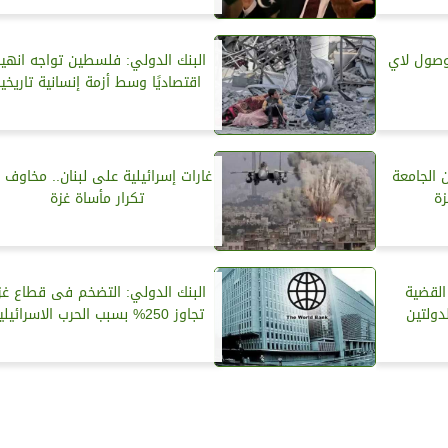
لوصول لاي
البنك الدولي: فلسطين تواجه انهيارً
اقتصاديًا وسط أزمة إنسانية تاريخي
ن الجامعة
غارات إسرائيلية على لبنان.. مخاوف 
زة
تكرار مأساة غزة
القضية
البنك الدولي: التضخم فى قطاع غز
دولتين
تجاوز 250% بسبب الحرب الاسرائيلية