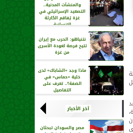
والمنشآت المدنية..
التصعيد الإسرائيلي في
غزة يُفاقم الكارثة
الإنسانية
نتنياهو: الحرب مع إيران
تتيح فرصة لعودة الأسرى
من غزة
ماذا وجد «الشاباك» لدى
ة
خلية «حماس» في
ل
الضفة؟.. تعرف على
التفاصيل
د
آخر الأخبار
ة،
مدن
ى
مصر والسودان تبحثان