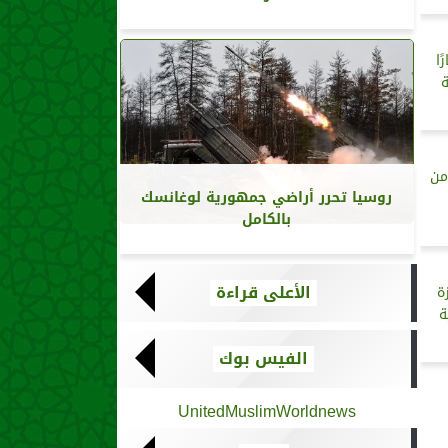
ا
ة
من
روسيا تحرر أراضي جمهورية لوغانسك
بالكامل
الأعلى قراءة
ة
الفيس بوك
UnitedMuslimWorldnews