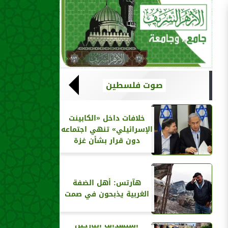
صوت فلسطين
خلافات داخل «الكابينت
الإسرائيلي» تنهي اجتماعه
دون قرار بشأن غزة
هآرتس: أهل الضفة
الغربية يذبحون في صمت
استهداف النازحين