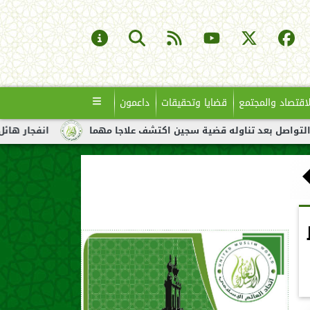
لاقتصاد والمجتمع
قضايا وتحقيقات
داعمون
 تناوله قضية سجين اكتشف علاجا مهما
انفجار هائل لناقلة نفط قبا