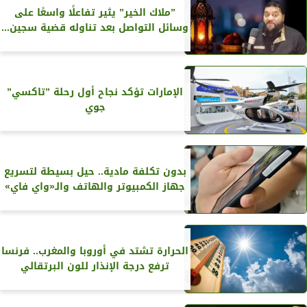
”ملاك الخير” يثير تفاعلًا واسعًا على
وسائل التواصل بعد تناوله قضية سجين...
الإمارات تؤكد نجاح أول رحلة ”تاكسي”
جوي
بدون تكلفة مادية.. حيل بسيطة لتسريع
جهاز الكمبيوتر والهاتف والـ«واي فاي»
الحرارة تشتد في أوروبا والمغرب.. فرنسا
ترفع درجة الإنذار للون البرتقالي