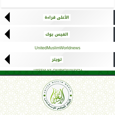
الأعلى قراءة
الفيس بوك
UnitedMuslimWorldnews
تويتر
Tweets by AthadAlm69641