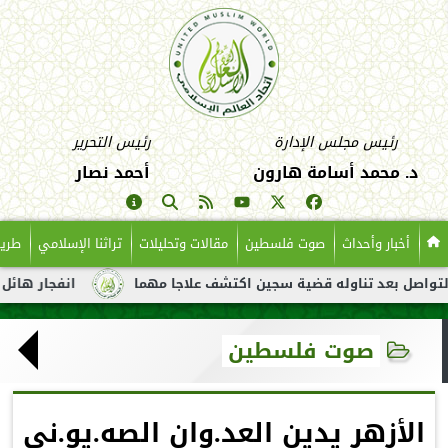
رئيس مجلس الإدارة
رئيس التحرير
د. محمد أسامة هارون
أحمد نصار
أخبار وأحداث
صوت فلسطين
مقالات وتحليلات
تراثنا الإسلامي
طريق
بعد تناوله قضية سجين اكتشف علاجا مهما
انفجار هائل لناقلة نفط
صوت فلسطين
الأزهر يدين العد.وان الصه.يو.ني