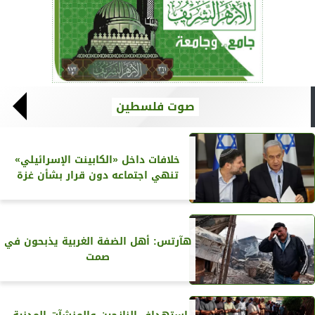
صوت فلسطين
خلافات داخل «الكابينت الإسرائيلي»
تنهي اجتماعه دون قرار بشأن غزة
هآرتس: أهل الضفة الغربية يذبحون في
صمت