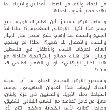
من الدماء، وآلاف من الضحايا المدنيين والأبرياء، بما
يهدد مصير شعوب بأكملها.
وتساءل الأزهر مستنكرًا: أين العالم الدولي من كبح
جماح هذا الكيان الإرهابي المتغطرس؟! لماذا لاذ
الجميع بالصمت ضد إرهاب بشع استحلَّ قتل الرجال
والنساء والأطفال بلا ضمير؟! لماذا لم يستجب
العالم لصرخات النساء والأطفال في فلسطين
ولبنان.. هل هناك مصالح إستراتيجية متبادلة مع
هذا الكيان الإرهابي؟! أو أن الضمير العالمي قد
مات؟!
واستصرخ الأزهر، المجتمع الدولي من أجل سرعة
التحرك لإيقاف هذا العدوان الصهيوني، ووقف
استباحة دماء الأبرياء والمدنيين في غزة ولبنان،
معربًا عن كامل تضامنه مع الشعب اللبناني الشقيق،
وخالص تعازيه لأسر الضحايا، ورفضه التام لأي