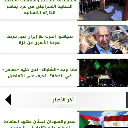
استهداف النازحين والمنشآت المدنية..
التصعيد الإسرائيلي في غزة يُفاقم
الكارثة الإنسانية
نتنياهو: الحرب مع إيران تتيح فرصة
لعودة الأسرى من غزة
ماذا وجد «الشاباك» لدى خلية «حماس»
في الضفة؟.. تعرف على التفاصيل
آخر الأخبار
مصر والسودان تبحثان جهود استعادة
السلام والاستقرار في السودان