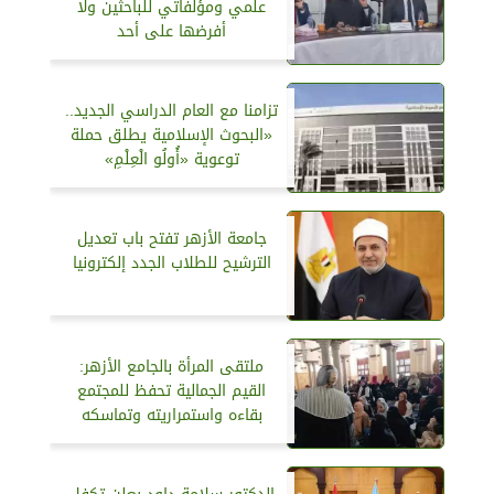
علمي ومؤلفاتي للباحثين ولا
أفرضها على أحد
تزامنا مع العام الدراسي الجديد..
«البحوث الإسلامية يطلق حملة
توعوية «أُولُو الْعِلْمِ»
جامعة الأزهر تفتح باب تعديل
الترشيح للطلاب الجدد إلكترونيا
ملتقى المرأة بالجامع الأزهر:
القيم الجمالية تحفظ للمجتمع
بقاءه واستمراريته وتماسكه