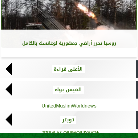
روسيا تحرر أراضي جمهورية لوغانسك بالكامل
الأعلى قراءة
الفيس بوك
UnitedMuslimWorldnews
تويتر
Tweets by AthadAlm69641