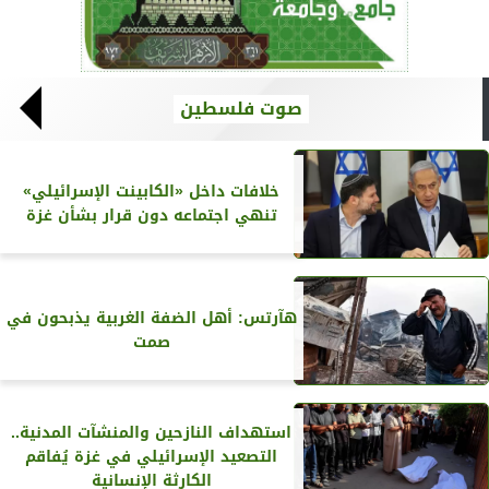
صوت فلسطين
خلافات داخل «الكابينت الإسرائيلي»
تنهي اجتماعه دون قرار بشأن غزة
هآرتس: أهل الضفة الغربية يذبحون في
صمت
استهداف النازحين والمنشآت المدنية..
التصعيد الإسرائيلي في غزة يُفاقم
الكارثة الإنسانية