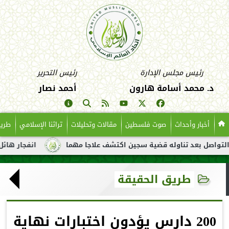
رئيس مجلس الإدارة
رئيس التحرير
د. محمد أسامة هارون
أحمد نصار
أخبار وأحداث
صوت فلسطين
مقالات وتحليلات
تراثنا الإسلامي
طريق
بعد تناوله قضية سجين اكتشف علاجا مهما
انفجار هائل لناقلة نفط
طريق الحقيقة
200 دارس يؤدون اختبارات نهاية