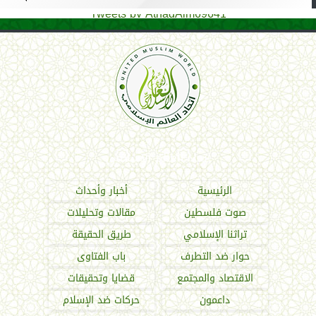
Tweets by AthadAlm69641
اتحاد العالم الإسلامي
الرئيسية
أخبار وأحداث
صوت فلسطين
مقالات وتحليلات
تراثنا الإسلامي
طريق الحقيقة
حوار ضد التطرف
باب الفتاوى
الاقتصاد والمجتمع
قضايا وتحقيقات
داعمون
حركات ضد الإسلام