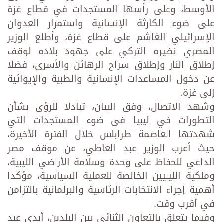
الأوسط، وعلى رأسها المستجدات في قطاع غزة
على ضوء الكارثة الإنسانية واستمرار العدوان
الإسرائيلي الغاشم على قطاع غزة، وأطلع الوزير
المصري نظيره التركي على جهود بلاده لوقف
إطلاق النار وإطلاق سراح الرهائن والأسرى، فضلا
عن دخول المساعدات الإنسانية والطبية والإيوائية
إلى غزة.
وشهد الاتصال، وفق البيان، تبادلا للرؤى بشأن
التطورات في ليبيا فى ضوء المستجدات التي
شهدتها العاصمة طرابلس خلال الفترة الأخيرة،
حيث أعرب الوزير عبد العاطي، عن موقف مصر
الداعي للحفاظ على وحدة وسلامة الأراضي الليبية،
وملكية الليبيين الخالصة للعملية السياسية، مؤكدا
أهمية إجراء الانتخابات الرئاسية والبرلمانية بالتزامن
في أقرب وقت.
وفيما يتعلق بالتعاون الثنائي بين البلدين، أبدى عبد