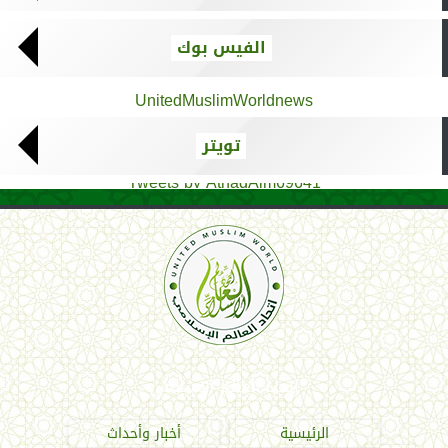
الفيس بوك
UnitedMuslimWorldnews
تويتر
Tweets by AthadAlm69641
اتحاد العالم الإسلامي
الرئيسية
أخبار وأحداث