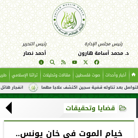
رئيس مجلس الإدارة
رئيس التحرير
د. محمد أسامة هارون
أحمد نصار
أخبار وأحداث
صوت فلسطين
مقالات وتحليلات
تراثنا الإسلامي
طريق
عد تناوله قضية سجين اكتشف علاجا مهما
انفجار هائل لناقلة نفط ق
قضايا وتحقيقات
خيام الموت في خان يونس..