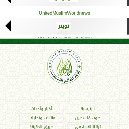
UnitedMuslimWorldnews
تويتر
Tweets by AthadAlm69641
اتحاد العالم الإسلامي
الرئيسية
أخبار وأحداث
صوت فلسطين
مقالات وتحليلات
تراثنا الإسلامي
طريق الحقيقة