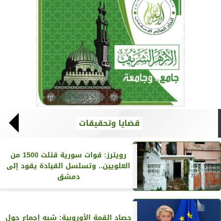
قضايا وتحقيقات
رويترز‏: قوات سورية قتلت 1500 من
العلويين.. وتسلسل القيادة يقود إلى
دمشق
حصاد القمة الأوروبية: شبه إجماع حول