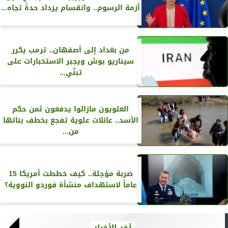
أزمة الرسوم.. وانقسام يزداد حدةً تجاه...
من بغداد إلى أصفهان.. ترمب يكرر
سيناريو بوش ويجبر الاستخبارات على
تبنّي...
العلويون مازالوا يدفعون ثمن حكم
الأسد.. عائلات علوية تفجع بخطف بناتها
من...
ضربة مؤجلة.. كيف خططت أمريكا 15
عاماً لاستهداف منشأة فوردو النووية؟
آخر الأخبار