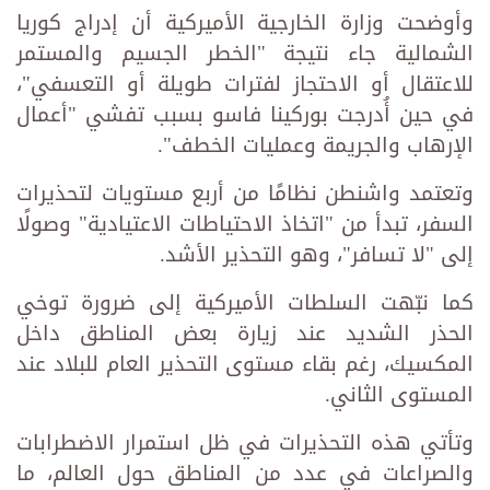
وأوضحت وزارة الخارجية الأميركية أن إدراج كوريا
الشمالية جاء نتيجة "الخطر الجسيم والمستمر
للاعتقال أو الاحتجاز لفترات طويلة أو التعسفي"،
في حين أُدرجت بوركينا فاسو بسبب تفشي "أعمال
الإرهاب والجريمة وعمليات الخطف".
وتعتمد واشنطن نظامًا من أربع مستويات لتحذيرات
السفر، تبدأ من "اتخاذ الاحتياطات الاعتيادية" وصولًا
إلى "لا تسافر"، وهو التحذير الأشد.
كما نبّهت السلطات الأميركية إلى ضرورة توخي
الحذر الشديد عند زيارة بعض المناطق داخل
المكسيك، رغم بقاء مستوى التحذير العام للبلاد عند
المستوى الثاني.
وتأتي هذه التحذيرات في ظل استمرار الاضطرابات
والصراعات في عدد من المناطق حول العالم، ما