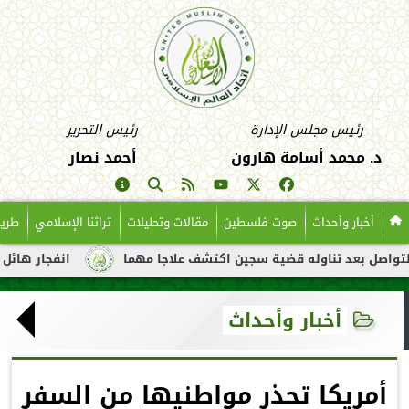
رئيس مجلس الإدارة
رئيس التحرير
د. محمد أسامة هارون
أحمد نصار
أخبار وأحداث
صوت فلسطين
مقالات وتحليلات
تراثنا الإسلامي
طريق
عد تناوله قضية سجين اكتشف علاجا مهما
انفجار هائل لناقلة نفط 
أخبار وأحداث
أمريكا تحذر مواطنيها من السفر