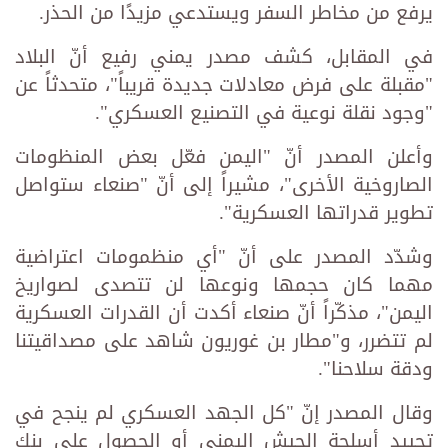
يرفع من مخاطر السفر ويستدعي مزيدًا من الحذر.
في المقابل، كشف مصدر يمني رفيع أنّ البلاد
"مقبلة على فرض معادلات جديدة قريباً"، متحدثاً عن
"وجود نقلة نوعية في التصنيع العسكري".
وأعلن المصدر أنّ "اليمن فعّل بعض المنظومات
الصاروخية الأخرى"، مشيراً إلى أنّ "صنعاء ستواصل
تطوير قدراتها العسكرية".
وشدّد المصدر على أنّ "أي منظمومات اعتراضية
مهما كان حجمها ونوعها لن تتصدى لصواريخ
اليمن"، مذكّراً أنّ صنعاء أكدت أن القدرات العسكرية
لم تتضرر، و"مطار بن غوريون شاهد على مصداقيتنا
ودقة سلاحنا".
وقال المصدر إنّ "كل الجهد العسكري لم ينجح في
تحييد أسلحة الجيش اليمني أو الحصول على بنك