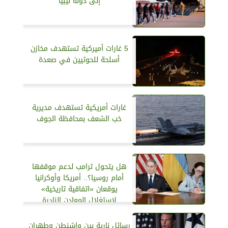
إلى دولة ليبيا
5 غارات أميركية تستهدف مخازن
أسلحة للحوثيين في صعدة
غارات أمريكية تستهدف مديرية
خب الشعف بمحافظة الجوف
هل يتحول ترامب لدعم موقفها
أمام روسيا؟.. أمريكا وأوكرانيا
يوقعان «اتفاقية تاريخية»
لاستغلال المعادن النادرة
رسائل نارية بين واشنطن وطهران