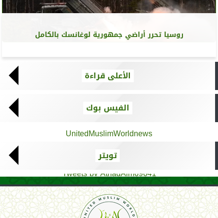
روسيا تحرر أراضي جمهورية لوغانسك بالكامل
الأعلى قراءة
الفيس بوك
UnitedMuslimWorldnews
تويتر
Tweets by AthadAlm69641