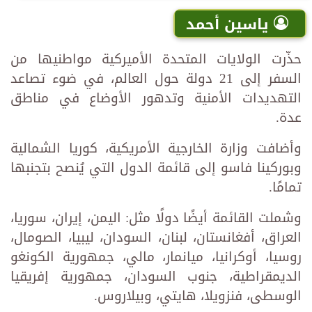
ياسين أحمد
حذّرت الولايات المتحدة الأميركية مواطنيها من
السفر إلى 21 دولة حول العالم، في ضوء تصاعد
التهديدات الأمنية وتدهور الأوضاع في مناطق
عدة.
وأضافت وزارة الخارجية الأمريكية، كوريا الشمالية
وبوركينا فاسو إلى قائمة الدول التي يُنصح بتجنبها
تمامًا.
وشملت القائمة أيضًا دولًا مثل: اليمن، إيران، سوريا،
العراق، أفغانستان، لبنان، السودان، ليبيا، الصومال،
روسيا، أوكرانيا، ميانمار، مالي، جمهورية الكونغو
الديمقراطية، جنوب السودان، جمهورية إفريقيا
الوسطى، فنزويلا، هايتي، وبيلاروس.