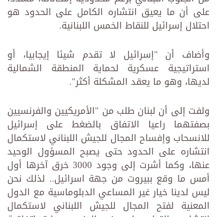
على أن ما يعيق انتشاره الكامل على الحدود هو
احتلال إسرائيل للنقاط الخمس اللبنانية.
وأضاف أن "إسرائيل لا تقدم شيئا إيجابيا، أو
استراتيجية عسكرية لحماية المنطقة الشمالية
لديها، وهو ما يعقد المشكلة أكثر".
ولفت إلى أن لبنان طلب من "الأمريكيين والفرنسيين
بصفتهما راعيا الاتفاق بالضغط على إسرائيل
للانسحاب وإفساح المجال للجيش اللبناني لاستكمال
انتشاره على الحدود حتى يصبح المسؤول الوحيد
عنها، وكما أشرت إلى وجود 3000 خرق آخرها أول
أمس ما وقع ببيروت من جهة اسرائيل.. لذلك نحن
ليس لدينا خيار غير المساعي الدبلوماسية مع الدول
المعنية لفتح المجال للجيش اللبناني لاستكمال