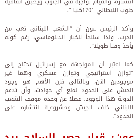
انتشاره، والقيام بواجبه في الجنوب ويطبق اتفاقية
جنوب الليطاني 1701كليا ".
وأكد الرئيس عون أن "الشعب اللبناني تعب من
الحرب، ولذا سنلجأ للخيار الدبلوماسي، رغم كونه
يأخذ وقتا طويلا".
كما اعتبر أن المواجهة مع إسرائيل تحتاج إلى
"توازن استراتيجي وتوازن عسكري وهما غير
موجودين الآن، وبالتالي فإن الأهم هو وجود
الجيش على الحدود لمنع أي حوادث، وأن تدعم
الدولة هذا الوجود، فضلا عن وحدة موقف الشعب
اللبناني خلف الجيش ومشروعية انتشاره على
الحدود".
عون: قرار حصر السلاح بيد