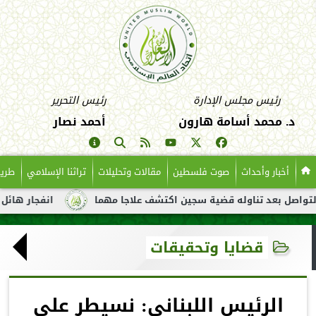
رئيس مجلس الإدارة
رئيس التحرير
د. محمد أسامة هارون
أحمد نصار
أخبار وأحداث
صوت فلسطين
مقالات وتحليلات
تراثنا الإسلامي
طريق
عد تناوله قضية سجين اكتشف علاجا مهما
انفجار هائل لناقلة نفط ق
قضايا وتحقيقات
الرئيس اللبناني: نسيطر على