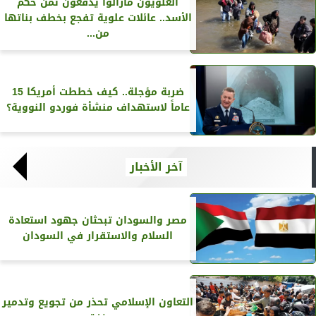
العلويون مازالوا يدفعون ثمن حكم
الأسد.. عائلات علوية تفجع بخطف بناتها
من...
ضربة مؤجلة.. كيف خططت أمريكا 15
عاماً لاستهداف منشأة فوردو النووية؟
آخر الأخبار
مصر والسودان تبحثان جهود استعادة
السلام والاستقرار في السودان
التعاون الإسلامي تحذر من تجويع وتدمير