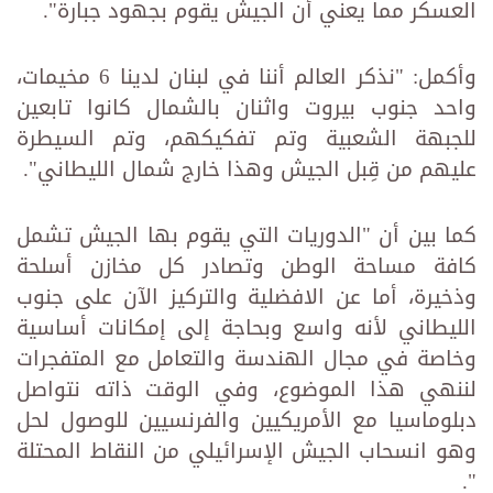
العسكر مما يعني أن الجيش يقوم بجهود جبارة".
وأكمل: "نذكر العالم أننا في لبنان لدينا 6 مخيمات،
واحد جنوب بيروت واثنان بالشمال كانوا تابعين
للجبهة الشعبية وتم تفكيكهم، وتم السيطرة
عليهم من قِبل الجيش وهذا خارج شمال الليطاني".
كما بين أن "الدوريات التي يقوم بها الجيش تشمل
كافة مساحة الوطن وتصادر كل مخازن أسلحة
وذخيرة، أما عن الافضلية والتركيز الآن على جنوب
الليطاني لأنه واسع وبحاجة إلى إمكانات أساسية
وخاصة في مجال الهندسة والتعامل مع المتفجرات
لننهي هذا الموضوع، وفي الوقت ذاته نتواصل
دبلوماسيا مع الأمريكيين والفرنسيين للوصول لحل
وهو انسحاب الجيش الإسرائيلي من النقاط المحتلة
".