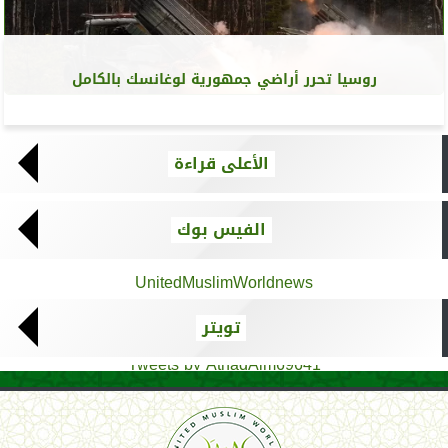
روسيا تحرر أراضي جمهورية لوغانسك بالكامل
الأعلى قراءة
الفيس بوك
UnitedMuslimWorldnews
تويتر
Tweets by AthadAlm69641