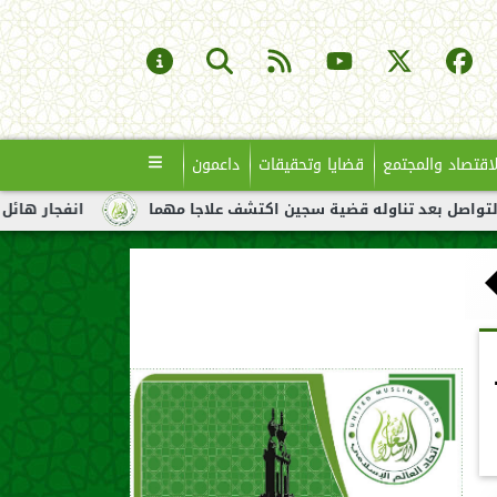
لاقتصاد والمجتمع
قضايا وتحقيقات
داعمون
له قضية سجين اكتشف علاجا مهما
انفجار هائل لناقلة نفط قبالة س