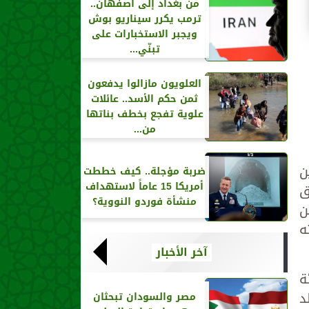
من بغداد إلى أصفهان..
ترمب يكرر سيناريو بوش
ويجبر الاستخبارات على
تبنّي...
العلويون مازالوا يدفعون
ثمن حكم الأسد.. عائلات
علوية تفجع بخطف بناتها
من...
ن
ضربة مؤجلة.. كيف خططت
أمريكا 15 عاماً لاستهداف
ق
منشأة فوردو النووية؟
ن
ه
آخر الأخبار
ئة
د
مصر والسودان تبحثان