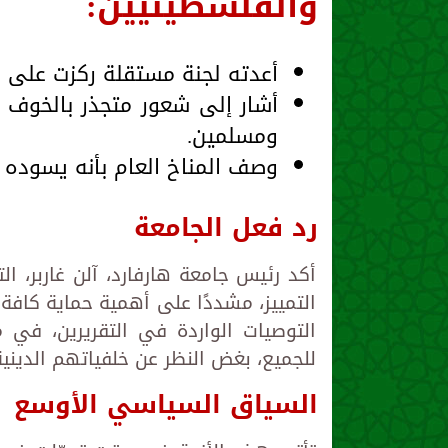
والفلسطينيين:
أعدته لجنة مستقلة ركزت على م
أشار إلى شعور متجذر بالخوف 
ومسلمين.
وصف المناخ العام بأنه يسوده "
رد فعل الجامعة
أكد رئيس جامعة هارفارد، آلن غاربر، 
التمييز، مشددًا على أهمية حماية كافة
التوصيات الواردة في التقريرين، في 
للجميع، بغض النظر عن خلفياتهم الدينية 
السياق السياسي الأوسع