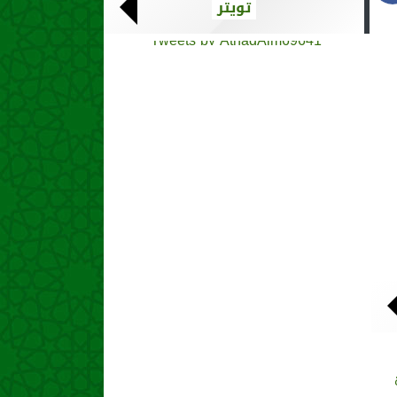
تويتر
Tweets by AthadAlm69641