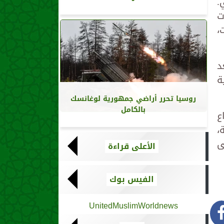
.
ت
،
د
ة
روسيا تحرر أراضي جمهورية لوغانسك
بالكامل
ع
،
ى
الأعلى قراءة
الفيس بوك
UnitedMuslimWorldnews