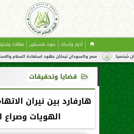
أخبار وأحداث
صوت فلسطين
مقالات وتحليل
مصر والسودان تبحثان جهود استعادة السلام والاستقرار في السودان
قضايا وتحقيقات
هارفارد بين نيران الاتها
الهويات وصراع ا