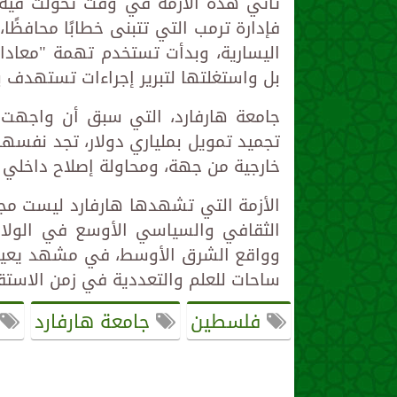
تأتي هذه الأزمة في وقت تحوّلت فيه
فإدارة ترمب التي تتبنى خطابًا محافظً
اليسارية، وبدأت تستخدم تهمة "معاد
بل واستغلتها لتبرير إجراءات تستهدف بر
جامعة هارفارد، التي سبق أن واجهت إد
تجميد تمويل بملياري دولار، تجد نفسه
خارجية من جهة، ومحاولة إصلاح داخلي
الأزمة التي تشهدها هارفارد ليست مجر
الثقافي والسياسي الأوسع في الولايات
وواقع الشرق الأوسط، في مشهد يعيد 
ساحات للعلم والتعددية في زمن الاستق
فلسطين
جامعة هارفارد