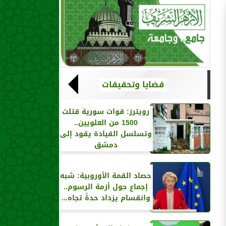
قضايا وتحقيقات
رويترز‏: قوات سورية قتلت
1500 من العلويين..
وتسلسل القيادة يقود إلى
دمشق
حصاد القمة الأوروبية: شبه
إجماع حول أزمة الرسوم..
وانقسام يزداد حدةً تجاه...