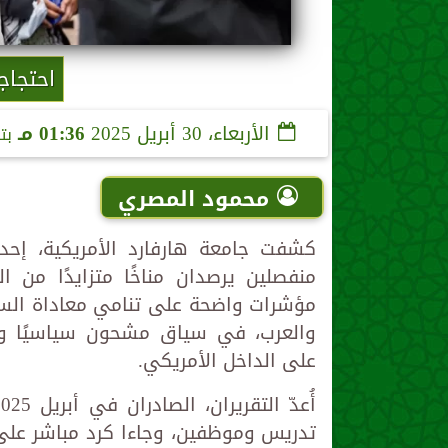
احتجاج
الأربعاء، 30 أبريل 2025
01:36 مـ
بت
محمود المصري
كشفت جامعة هارفارد الأمريكية، إحد
منفصلين يرصدان مناخًا متزايدًا من ا
مؤشرات واضحة على تنامي معاداة السام
والعرب، في سياق مشحون سياسيًا واجتم
على الداخل الأمريكي.
تدريس وموظفين، وجاءا كرد مباشر على 