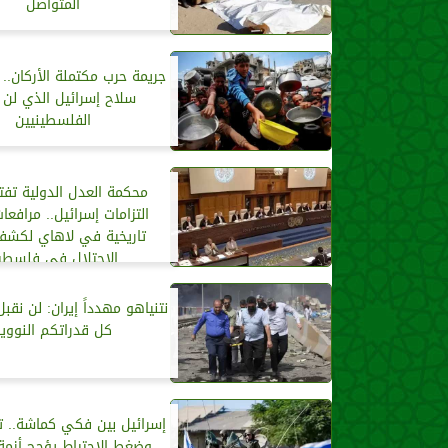
المتواصل
جريمة حرب مكتملة الأركان.. 
سلاح إسرائيل الذي لن 
الفلسطينيين
محكمة العدل الدولية تف
التزامات إسرائيل.. مرافعا
تاريخية في لاهاي لكشف
الاحتلال في فلسطي
نتنياهو مهدداً إيران: لن نقبل 
كل قدراتكم النووية
إسرائيل بين فكي كماشة.. ت
وضغط الاحتياط يؤجج أزمة