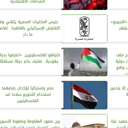
الصدامات الاقتصادية
«التجويع»
رئيس المخابرات المصرية يلتقي وف
يقهر
التفاوض الإسرائيلي بالقاهرة.. تفاص
ما دار
تح ملف
نتنياهو للفلسطينيين: «اعترفوا بدولت
ت دولية
يهودية.. نعترف بكم دولة مستقلة
 واقع
ن
إلا بتدمير
مصر واستراليا تؤكدان رفضهما
استخدام التجويع سلاحا ضد
الفلسطينيين
صعيد غزة
بين صمود المقاومة وضغوط التسوية
 الجيش
حماس تتمسك بتحرير فلسطين وتر