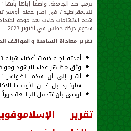
ترمب ضد الجامعة، واصفًا إياها بأنها
للديمقراطية"، في إطار حملة أوسع ت
هذه الاتهامات جاءت بعد موجة احتجاجا
هجوم حركة حماس في أكتوبر 2023.
تقرير معاداة السامية والمواقف الم
أعدته لجنة ضمت أعضاء هيئة ت
وثق مظاهر عداء لليهود ومواقف
أشار إلى أن هذه الظواهر "
هارفارد، بل ضمن الأوساط الأكا
أوصى بأن تتحمل الجامعة دوراً ر
تقرير الإسلاموفو