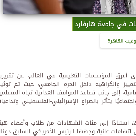
ات في جامعة هارفارد
وقيت القاهرة
ى أعرق المؤسسات التعليمية في العالم، عن تقريري
لتمييز والكراهية داخل الحرم الجامعي، حيث تم توثي
ية، إلى جانب تصاعد المواقف العدائية تجاه المسلمي
اعيًا يتأثر بالصراع الإسرائيلي-الفلسطيني وتداعيات
أُعدّ التقريران، الصادران في أبريل 2025، استنادًا إلى مئات الشهادات من طلاب وأعضاء هي
اتهامات علنية وجهها الرئيس الأمريكي السابق دونال