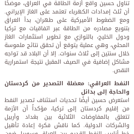
تناول حسين واقع أزمة الطاقة في العراق، موضحًا
أن ثلث إمدادات الكهرباء تعتمد على الغاز الإيراني.
ومع الضغوط الأميركية على طهران، بدأ العراق
بتنويع مصادره من الطاقة عبر اتفاقيات مع تركيا
ودول الخليج، بالتوازي مع تطوير استثمارات الغاز
المحلي، وهي عملية يتوقع أن تحقق نتائج ملموسة
خلال سنتين إلى ثلاث سنوات. إلا أن البلاد قد تواجه
مشاكل إضافية في الصيف المقبل نتيجة استمرارية
النقص.
النفط العراقي: معضلة التصدير من كردستان
والحاجة إلى بدائل
استعرض حسين أيضًا تحديات استئناف تصدير النفط
من إقليم كردستان إلى تركيا، مؤكداً أن الأزمة
تتعلق بالمفاوضات الثلاثية بين بغداد وأربيل
والشركات الدولية. كما ناقش فكرة إعادة تأهيل
خط أنابيب النفط القديم بين العراق وسوريا، ضمن