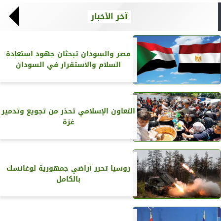
آخر الأخبار
مصر والسودان تبحثان جهود استعادة
السلام والاستقرار في السودان
التعاون الإسلامي تحذر من تجويع وتدمير
غزة
روسيا تحرر أراضي جمهورية لوغانسك
بالكامل