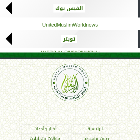
الفيس بوك
UnitedMuslimWorldnews
تويتر
Tweets by AthadAlm69641
اتحاد العالم الإسلامي
الرئيسية
أخبار وأحداث
صوت فلسطين
مقالات وتحليلات