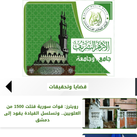
قضايا وتحقيقات
رويترز‏: قوات سورية قتلت 1500 من
العلويين.. وتسلسل القيادة يقود إلى
دمشق