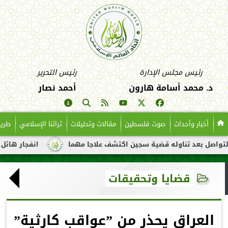
رئيس مجلس الإدارة
رئيس التحرير
د. محمد أسامة هارون
أحمد نصار
أخبار وأحداث
صوت فلسطين
مقالات وتحليلات
تراثنا الإسلامي
طريق
د تناوله قضية سجين اكتشف علاجا مهما
انفجار هائل لناقلة نفط ق
قضايا وتحقيقات
العراق يحذر من ”عواقب كارثية”