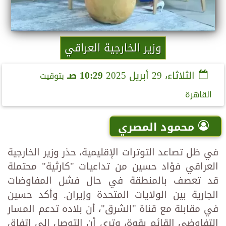
وزير الخارجية العراقي
الثلاثاء، 29 أبريل 2025
10:29 صـ
بتوقيت
القاهرة
محمود المصري
في ظل تصاعد التوترات الإقليمية، حذر وزير الخارجية
العراقي فؤاد حسين من تداعيات "كارثية" محتملة
قد تعصف بالمنطقة في حال فشل المفاوضات
الجارية بين الولايات المتحدة وإيران. وأكد حسين
في مقابلة مع قناة "الشرق"، أن بلاده تدعم المسار
التفاوضي القائم بقوة، وترى أن التوصل إلى اتفاق