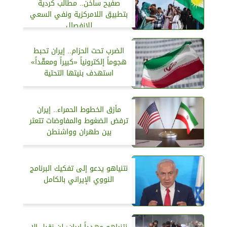
صفيح ساخن.. مطالب كردية
بتطبيق اللامركزية ونفي السعي
للانفصال
الضرب تحت الحزام.. إيران تحبط
هجوماً إلكترونياً «كبيراً ومعقّداً»
استهدف بنيتها التحتية
مأزق الخطوط الحمراء.. إيران
ترفض الضغوط والمفاوضات تتعثر
بين طهران وواشنطن
نتنياهو يدعو إلى تفكيك البرنامج
النووي الإيراني بالكامل