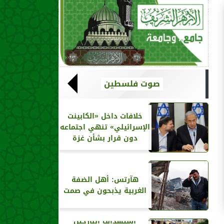
صوت فلسطين
خلافات داخل «الكابينت
الإسرائيلي» تنهي اجتماعه
دون قرار بشأن غزة
هآرتس: أهل الضفة
الغربية يذبحون في صمت
استهداف النازحين