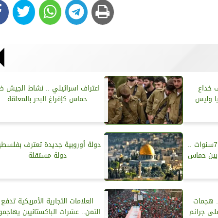
 خداع
اعتراف اسرائيلي .. نشاط الجيش ض
يا وليس
حماس كإفراغ البحر بالمعلقة
التخلي عن حكم عزة وهدنة 7سنوات ..
دولة أوروبية جديدة تعترف بفلسطي
 بين حماس
دولة مستقلة
 هجمات
العلامات التجارية الأمريكية تدفع
لى جرائم
الثمن.. عشرات الباكستانيين يهاجمو