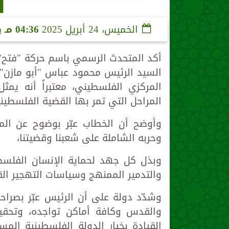
الخميس، 24 أبريل 2025
04:36 مـ
ب
أكد المتحدث الرسمي باسم حركة "فتح" ع
السيد الرئيس محمود عباس "أبو مازن" ا
المركزي الفلسطيني، معتبراً أنه ي
المراحل التي تمر بها القضية الفلسطيني
وأوضح أن الخطاب عبّر بوضوح عن المو
وحربه الشاملة على شعبنا وقضيتنا،
وبذل كل جهد لحماية الإنسان الفلسط
والتدمير الممنهج وسياسات التهجير الق
وشدّد دولة على أن الرئيس عبّر بصرا
والقدس وكافة أماكن تواجده، وتحقيق
القيادة بخيار الدولة الفلسطينية الم