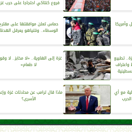
فروع كنتاكي احتجاجا على حرب غز
ل وأمريكا
حماس تعلن موافقتها على مقترح
الوسطاء.. ونتنياهو يعرقل الهدنة
ة.. تطبيع
غزة إلى الهاوية.. «لا مخابز.. لا وقود
واعتراف
لا طعام»
لسطينية
ية مع أي
ماذا قال ترامب عن محادثات غزة وإعا
لحرب
الأسرى؟