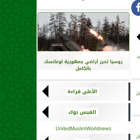
د
روسيا تحرر أراضي جمهورية لوغانسك
بالكامل
الأعلى قراءة
ن
الفيس بوك
UnitedMuslimWorldnews
ن