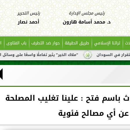
رئيس مجلس الإدارة
رئيس التحرير
د. محمد أسامة هارون
أحمد نصار
ات
تراثنا الإسلامي
طريق الحقيقة
حوار ضد التطرف
باب الفتاوى
ا
ان
”ملاك الخير” يثير تفاعلًا واسعًا على وسائل التواصل بعد ت
ث باسم فتح : علينا تغليب المصلحة
عن أي مصالح فئوية