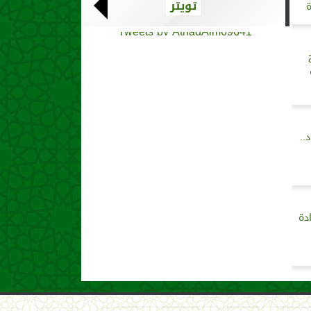
تويتر
ة
Tweets by AthadAlm69641
..
دة