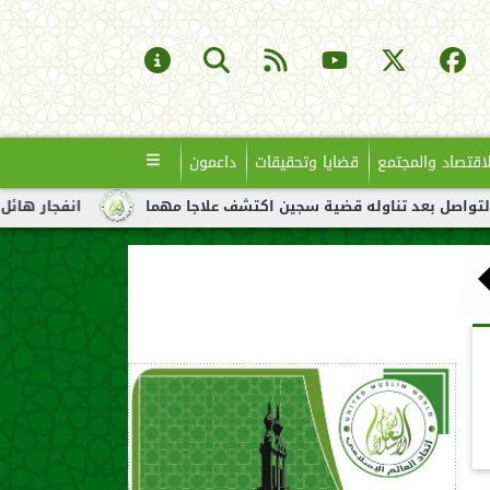
لاقتصاد والمجتمع
قضايا وتحقيقات
داعمون
ناوله قضية سجين اكتشف علاجا مهما
انفجار هائل لناقلة نفط قبال