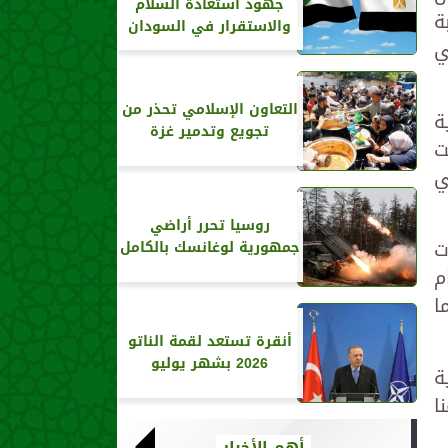
جهود استعادة السلام
ة
والاستقرار في السودان
ي
التعاون الإسلامي تحذر من
ة
تجويع وتدمير غزة
ت
ي
روسيا تحرر أراضي
ت
جمهورية لوغانسك بالكامل
م
ا
أنقرة تستعد لقمة الناتو
2026 بشهر يوليو
ة
ا
أهم الأخبار