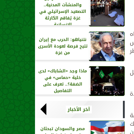
والمنشآت المدنية..
التصعيد الإسرائيلي في
غزة يُفاقم الكارثة
الإنسانية
ه
نتنياهو: الحرب مع إيران
س
تتيح فرصة لعودة الأسرى
ر
من غزة
ل
ماذا وجد «الشاباك» لدى
خلية «حماس» في
الضفة؟.. تعرف على
التفاصيل
ة
آخر الأخبار
ة
ك
مصر والسودان تبحثان
ن