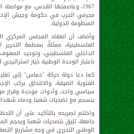
1967، وعاصمتها القدس، مع مواصلة 
مجرمي الحرب في حكومة وجيش الإحتل
المنظومة الدولية.
وأضاف أن انعقاد المجلس المركزي اليو
الفلسطينية، ممثلةً بمنظمة التحرير ا
الداخلي الفلسطيني، وتوحيد الصفوف 
باعتبار الوحدة الوطنية خيار استراتيجي ل
كما دعا دولة حركة "حماس" إلى تغليب
الفئوية الضيقة، والالتحاق بركب ال
سياسي واحد، وأدوات موحدة وقرار موح
ينسجم مع تضحيات شعبنا ودماء شهدائ
واختتم تصريحه بالتأكيد على أن اللحظة 
جامعة، تليق بتضحيات شعبنا وبحجم الم
الوطني التحرري في وجه مشاريع التصفية