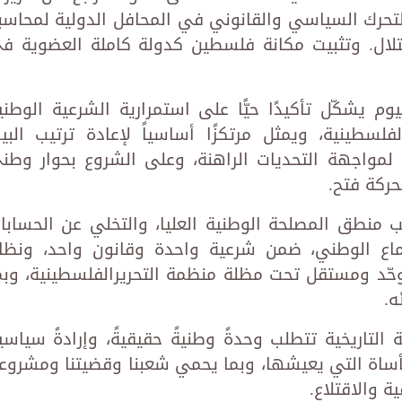
التحرك السياسي والقانوني في المحافل الدولية لمحاسب
ال. وتثبيت مكانة فلسطين كدولة كاملة العضوية ف
م يشكّل تأكيدًا حيًّا على استمرارية الشرعية الوطني
لفلسطينية، ويمثل مرتكزًا أساسياً لإعادة ترتيب البي
لمواجهة التحديات الراهنة، وعلى الشروع بحوار وطن
حركة فتح.
 منطق المصلحة الوطنية العليا، والتخلي عن الحسابا
إجماع الوطني، ضمن شرعية واحدة وقانون واحد، ونظا
ّد ومستقل تحت مظلة منظمة التحريرالفلسطينية، وبم
ه.
التاريخية تتطلب وحدةً وطنيةً حقيقيةً، وإرادةً سياسي
أساة التي يعيشها، وبما يحمي شعبنا وقضيتنا ومشروعن
 والاقتلاع.