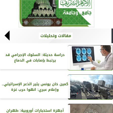
مقالات وتحليلات
دراسة حديثة: السلوك الإجرامي قد
يرتبط بإصابات في الدماغ
كمين خان يونس يثير الذعر الإسرائيلي..
وإعلام عبري: انهوا حرب غزة
أجهزة استخبارات أوروبية: طهران