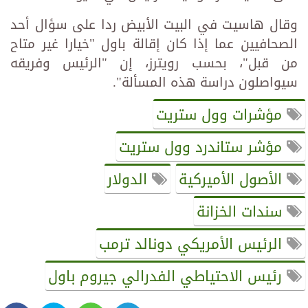
وقال هاسيت في البيت الأبيض ردا على سؤال أحد
الصحافيين عما إذا كان إقالة باول "خيارا غير متاح
من قبل"، بحسب رويترز، إن "الرئيس وفريقه
سيواصلون دراسة هذه المسألة".
مؤشرات وول ستريت
مؤشر ستاندرد وول ستريت
الأصول الأميركية
الدولار
سندات الخزانة
الرئيس الأمريكي دونالد ترمب
رئيس الاحتياطي الفدرالي جيروم باول