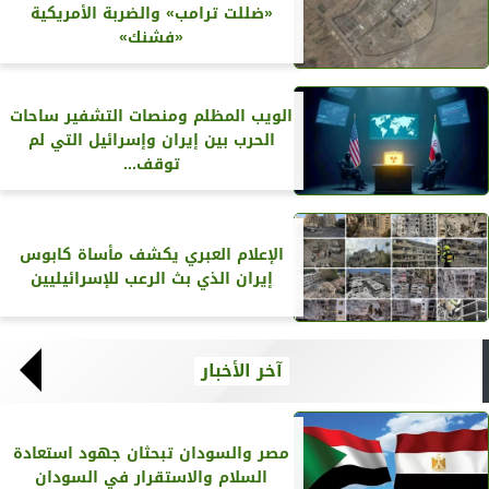
«ضللت ترامب» والضربة الأمريكية
«فشنك»
الويب المظلم ومنصات التشفير ساحات
الحرب بين إيران وإسرائيل التي لم
توقف...
الإعلام العبري يكشف مأساة كابوس
إيران الذي بث الرعب للإسرائيليين
آخر الأخبار
مصر والسودان تبحثان جهود استعادة
السلام والاستقرار في السودان