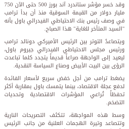
وقد خسر مؤشر ستاندرد آند بورز 500 حتى الآن 750
مليار دولار من القيمة السوقية منذ أن بدأ ترامب
في وصف رئيس بنك الاحتياطي الفيدرالي باول بأنه
"السيد المتأخر للغاية" هذا الصباح.
ويتصاعدُ التوتر بين الرئيس الأميركي دونالد ترامب
ورئيس مجلس الاحتياطي الفيدرالي جيروم باول،
ليعيد إلى الواجهة صراعاً قديماً يتجدد كلما تباعدت
الرؤى بين البيت الأبيض وصناع السياسة النقدية.
يضغط ترامب من أجل خفض سريع لأسعار الفائدة
لدفع عجلة الاقتصاد، بينما يتمسك باول بمقاربة أكثر
تحفظاً تُراعي المؤشرات الاقتصادية وتحديات
التضخم.
وسط هذه المواجهة، تتكثف التصريحات النارية
وتتصاعد وتيرة الهجمات العلنية من جانب الرئيس