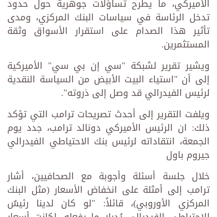
الأميركي، ما يطرح تساؤلات جوهرية حول حدود
تدخل الرئاسة في سياسات البنك المركزي، ومدى
تأثير هذا الصدام على استقرار الأسواق وثقة
المستثمرين.
ويشير تقرير لشبكة "سي إن بي سي" الأميركية
إلى أن "استياء البيت الأبيض من السياسة النقدية
لرئيس الفيدرالي قد وصل إلى ذروته".
ويلفت التقرير إلى أحدث تصريحات ترامب التي تؤكد
ذلك: ان الرئيس الأميركي دونالد ترامب، جدد يوم
الجمعة، انتقاداته لرئيس بنك الاحتياطي الفيدرالي
جيروم باول
خلال جلسة أسئلة وأجوبة مع الصحافيين، أشار
ترامب إلى أمثلة على انخفاض الأسعار (مثل البنك
المركزي الأوروبي)، قائلاً: "لو كان لدينا رئيسٌ