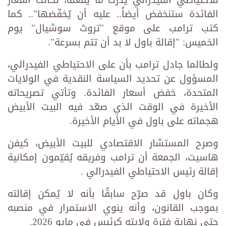
للاحتياطي الفيدرالي يُدرك ما يفعله، لكانت أسعار
الفائدة ستنخفض أيضاً.. عليه أن يُخفّضها".. كما
كتب ترامب على موقع "تروث سوشيال" يوم
الخميس: "إقالة باول لا بد أن تتم بسرعة".
ولطالما جادل ترامب بأن على الاحتياطي الفيدرالي،
المسؤول عن تحديد السياسة النقدية في الولايات
المتحدة، خفض أسعار الفائدة. وتأتي تصريحاته
الأخيرة في الوقت الذي صعّد فيه البيت الأبيض
هجماته على باول في الأيام الأخيرة.
وصرح المستشار الاقتصادي للبيت الأبيض، كيفن
هاسيت، الجمعة أن ترامب وفريقه يُقيّمون إمكانية
إقالة رئيس الاحتياطي الفيدرالي .
وكان باول قد صرّح سابقًا بأنه لا يُمكن إقالته
بموجب القانون، وأنه ينوي الاستمرار في منصبه
حتى نهاية فترة ولايته كرئيس في مايو 2026.