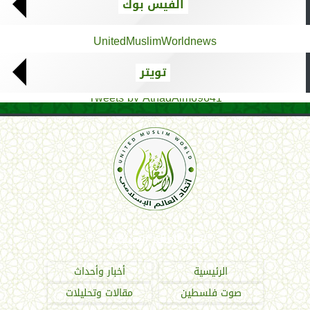
الفيس بوك
UnitedMuslimWorldnews
تويتر
Tweets by AthadAlm69641
اتحاد العالم الإسلامي
الرئيسية
أخبار وأحداث
صوت فلسطين
مقالات وتحليلات