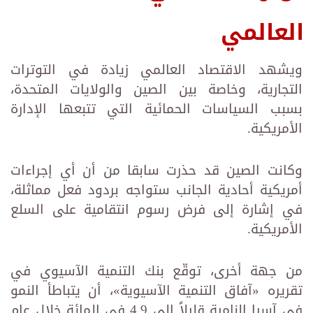
العالمي
ويشهد الاقتصاد العالمي زيادة في التوترات
التجارية، وخاصة بين الصين والولايات المتحدة،
بسبب السياسات الحمائية التي تتبعها الإدارة
الأمريكية.
وكانت الصين قد حذرت سابقا من أن أي إجراءات
أمريكية أحادية الجانب ستواجه بردود فعل مماثلة،
في إشارة إلى فرض رسوم انتقامية على السلع
الأمريكية.
من جهة أخرى، توقّع بنك التنمية الآسيوي‏ في
تقريره «آفاق التنمية الآسيوية»، أن يتباطأ النمو
في آسيا النامية قليلاً إلى 4.9 في المائة ‏خلال عام