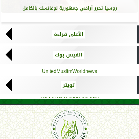
روسيا تحرر أراضي جمهورية لوغانسك بالكامل
الأعلى قراءة
الفيس بوك
UnitedMuslimWorldnews
تويتر
Tweets by AthadAlm69641