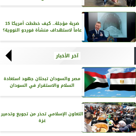
ضربة مؤجلة.. كيف خططت أمريكا 15
عاماً لاستهداف منشأة فوردو النووية؟
آخر الأخبار
مصر والسودان تبحثان جهود استعادة
السلام والاستقرار في السودان
التعاون الإسلامي تحذر من تجويع وتدمير
غزة