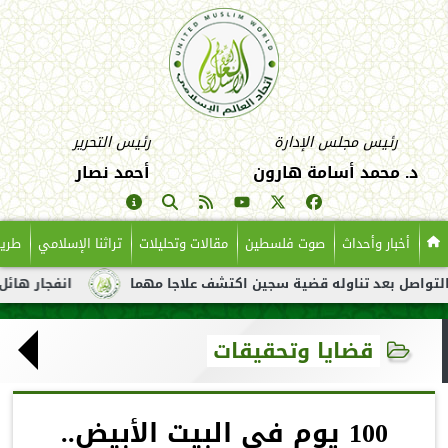
رئيس مجلس الإدارة
رئيس التحرير
د. محمد أسامة هارون
أحمد نصار
أخبار وأحداث
صوت فلسطين
مقالات وتحليلات
تراثنا الإسلامي
طريق
د تناوله قضية سجين اكتشف علاجا مهما
انفجار هائل لناقلة نفط ق
قضايا وتحقيقات
100 يوم في البيت الأبيض..