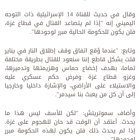
وقال في حديث للقناة 14 الإسرائيلية ذات التوجه
اليميني إنه "إذا لم يتصاعد القتال في قطاع غزة،
فلن يكون للحكومة الحالية مبرر لوجودها".
وتابع: "عندما وُقع اتفاق وقف إطلاق النار في يناير
قلت بشكل قاطع إننا سنعود للقتال بطريقة مختلفة
تماما، بهدف إخضاع حماس وهزيمتها وتدميرها،
وغزو قطاع غزة وفرض حكم عسكري عليه
والاستيلاء على الأراضي، والإشارة داخليا وخارجيا
إلى أن كل من يعبث بنا سيدمر".
وأضاف سموتريتش: "لكن للأسف ليس هذا ما
يحدث. أعتقد أن الوقت قد حان للهجوم على غزة.
إذا لم يحدث ذلك فلن يكون لهذه الحكومة مبرر
لوجودها".