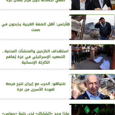
تنهي اجتماعه دون قرار بشأن غزة
هآرتس: أهل الضفة الغربية يذبحون في
صمت
استهداف النازحين والمنشآت المدنية..
التصعيد الإسرائيلي في غزة يُفاقم
الكارثة الإنسانية
نتنياهو: الحرب مع إيران تتيح فرصة
لعودة الأسرى من غزة
ماذا وجد «الشاباك» لدى خلية «حماس»