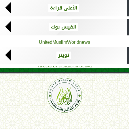
الأعلى قراءة
الفيس بوك
UnitedMuslimWorldnews
تويتر
Tweets by AthadAlm69641
اتحاد العالم الإسلامي