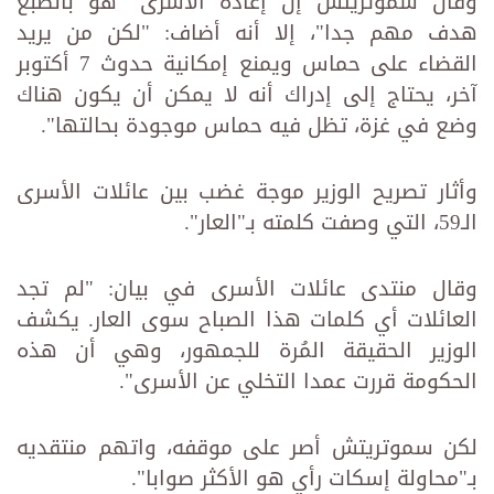
وقال سموتريتش إن إعادة الأسرى "هو بالطبع
هدف مهم جدا"، إلا أنه أضاف: "لكن من يريد
القضاء على حماس ويمنع إمكانية حدوث 7 أكتوبر
آخر، يحتاج إلى إدراك أنه لا يمكن أن يكون هناك
وضع في غزة، تظل فيه حماس موجودة بحالتها".
وأثار تصريح الوزير موجة غضب بين عائلات الأسرى
الـ59، التي وصفت كلمته بـ"العار".
وقال منتدى عائلات الأسرى في بيان: "لم تجد
العائلات أي كلمات هذا الصباح سوى العار. يكشف
الوزير الحقيقة المُرة للجمهور، وهي أن هذه
الحكومة قررت عمدا التخلي عن الأسرى".
لكن سموتريتش أصر على موقفه، واتهم منتقديه
بـ"محاولة إسكات رأي هو الأكثر صوابا".