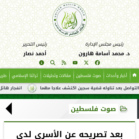
رئيس مجلس الإدارة
رئيس التحرير
د. محمد أسامة هارون
أحمد نصار
أخبار وأحداث
صوت فلسطين
مقالات وتحليلات
تراثنا الإسلامي
طريق
عد تناوله قضية سجين اكتشف علاجا مهما
انفجار هائل لناقلة نفط 
صوت فلسطين
بعد تصريحه عن الأسرى لدى