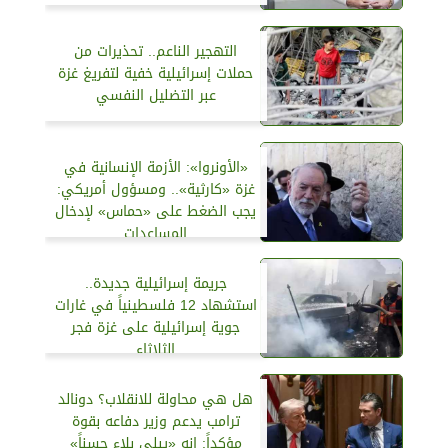
التهجير الناعم.. تحذيرات من
حملات إسرائيلية خفية لتفريغ غزة
عبر التضليل النفسي
«الأونروا»: الأزمة الإنسانية في
غزة «كارثية».. ومسؤول أمريكي:
يجب الضغط على «حماس» لإدخال
المساعدات
جريمة إسرائيلية جديدة..
استشهاد 12 فلسطينياً في غارات
جوية إسرائيلية على غزة فجر
الثلاثاء
هل هي محاولة للانقلاب؟ دونالد
ترامب يدعم وزير دفاعه بقوة
مؤكداً: إنه «يبلي بلاء حسناً»