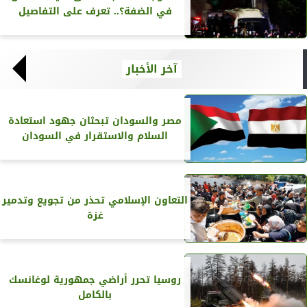
في الضفة؟.. تعرف على التفاصيل
آخر الأخبار
مصر والسودان تبحثان جهود استعادة
السلام والاستقرار في السودان
التعاون الإسلامي تحذر من تجويع وتدمير
غزة
روسيا تحرر أراضي جمهورية لوغانسك
بالكامل