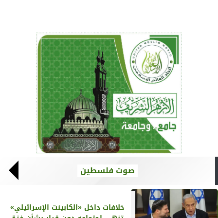
صوت فلسطين
خلافات داخل «الكابينت الإسرائيلي»