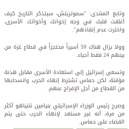
وتابع المنتدى: "سموتريتش، سيتذكر التاريخ كيف
أغلقت قلبك في وجه إخوانك وأخواتك الأسرى،
واخترت عدم ‏إنقاذهم".‏
وولا يزال هناك 59 أسيراً محتجزاً في قطاع غزة من
بينهم 24 فقط أحياء.‏
وتسعى إسرائيل إلى استعادة الأسرى مقابل هدنة
مؤقتة، لكن حماس تشترط إنهاء الحرب وانسحابها
من القطاع من أجل ‏الإفراج عنهم.‏
وصرح رئيس الوزراء الإسرائيلي بنيامين نتنياهو أكثر
من مرة، أنه غير مستعد لإنهاء الحرب حتى يتم
القضاء على ‏حماس.‏