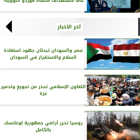
عاماً لاستهداف منشأة فوردو النووية؟
آخر الأخبار
مصر والسودان تبحثان جهود استعادة
السلام والاستقرار في السودان
التعاون الإسلامي تحذر من تجويع وتدمير
غزة
روسيا تحرر أراضي جمهورية لوغانسك
بالكامل