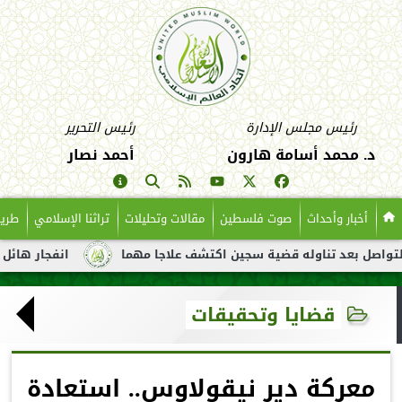
رئيس مجلس الإدارة
رئيس التحرير
د. محمد أسامة هارون
أحمد نصار
أخبار وأحداث
صوت فلسطين
مقالات وتحليلات
تراثنا الإسلامي
طريق
د تناوله قضية سجين اكتشف علاجا مهما
انفجار هائل لناقلة نفط ق
قضايا وتحقيقات
معركة دير نيقولاوس.. استعادة