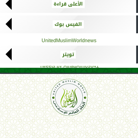
الأعلى قراءة
الفيس بوك
UnitedMuslimWorldnews
تويتر
Tweets by AthadAlm69641
اتحاد العالم الإسلامي