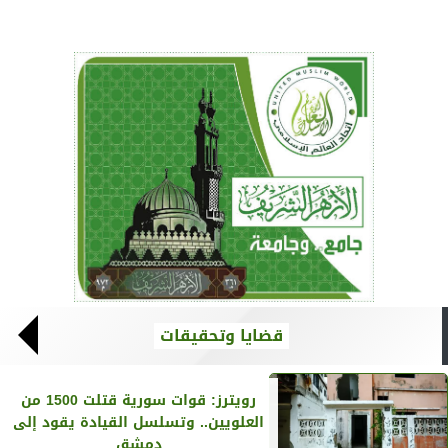
قضايا وتحقيقات
رويترز‏: قوات سورية قتلت 1500 من
العلويين.. وتسلسل القيادة يقود إلى
دمشق