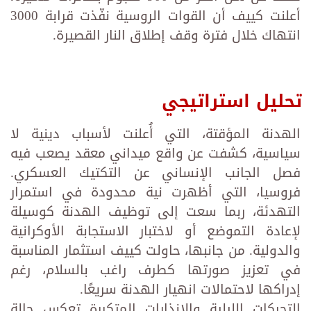
أعلنت كييف أن القوات الروسية نفّذت قرابة 3000
انتهاك خلال فترة وقف إطلاق النار القصيرة.
تحليل استراتيجي
الهدنة المؤقتة، التي أُعلنت لأسباب دينية لا
سياسية، كشفت عن واقع ميداني معقد يصعب فيه
فصل الجانب الإنساني عن التكتيك العسكري.
فروسيا، التي أظهرت نية محدودة في استمرار
التهدئة، ربما سعت إلى توظيف الهدنة كوسيلة
لإعادة التموضع أو لاختبار الاستجابة الأوكرانية
والدولية. من جانبها، حاولت كييف استثمار المناسبة
في تعزيز صورتها كطرف راغب بالسلام، رغم
إدراكها لاحتمالات انهيار الهدنة سريعًا.
التحركات الليلية والإنذارات المتكررة تعكس حالة