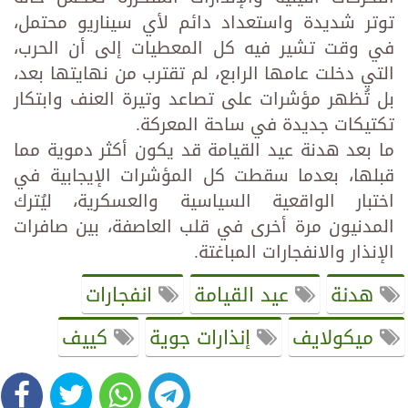
توتر شديدة واستعداد دائم لأي سيناريو محتمل،
في وقت تشير فيه كل المعطيات إلى أن الحرب،
التي دخلت عامها الرابع، لم تقترب من نهايتها بعد،
بل تُظهر مؤشرات على تصاعد وتيرة العنف وابتكار
تكتيكات جديدة في ساحة المعركة.
ما بعد هدنة عيد القيامة قد يكون أكثر دموية مما
قبلها، بعدما سقطت كل المؤشرات الإيجابية في
اختبار الواقعية السياسية والعسكرية، ليُترك
المدنيون مرة أخرى في قلب العاصفة، بين صافرات
الإنذار والانفجارات المباغتة.
هدنة
عيد القيامة
انفجارات
ميكولايف
إنذارات جوية
كييف