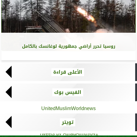
روسيا تحرر أراضي جمهورية لوغانسك بالكامل
الأعلى قراءة
الفيس بوك
UnitedMuslimWorldnews
تويتر
Tweets by AthadAlm69641