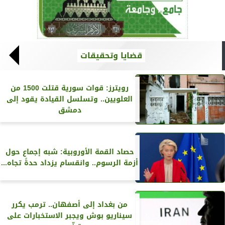
قضايا وتحقيقات
رويترز‏: قوات سورية قتلت 1500 من
العلويين.. وتسلسل القيادة يقود إلى
دمشق
حصاد القمة الأوروبية: شبه إجماع حول
أزمة الرسوم.. وانقسام يزداد حدةً تجاه...
من بغداد إلى أصفهان.. ترمب يكرر
سيناريو بوش ويجبر الاستخبارات على