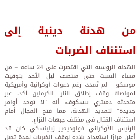
من هدنة دينية إلى
استئناف الضربات
الهدنة الروسية التي اقتصرت على 24 ساعة – من
مساء السبت حتى منتصف ليل الأحد بتوقيت
موسكو – لم تُمدد، رغم دعوات أوكرانية وأمريكية
لمواصلة وقف إطلاق النار. الكرملين أكد، عبر
متحدثه دميتري بيسكوف، أنه "لا توجد أوامر
جديدة" لتمديد الهدنة، مما فتح المجال أمام
استئناف القتال في مختلف جبهات النزاع.
الرئيس الأوكراني فولوديمير زيلينسكي كان قد
أعلن مرارًا استعداد بلاده لوقف الضربات لمدة تصل