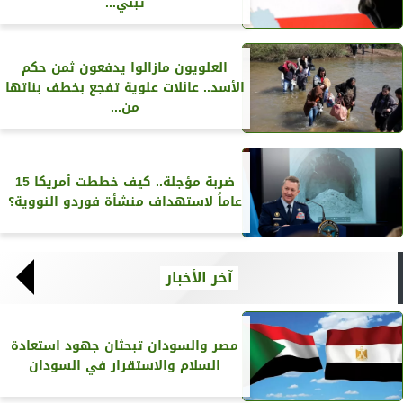
تبنّي...
العلويون مازالوا يدفعون ثمن حكم
الأسد.. عائلات علوية تفجع بخطف بناتها
من...
ضربة مؤجلة.. كيف خططت أمريكا 15
عاماً لاستهداف منشأة فوردو النووية؟
آخر الأخبار
مصر والسودان تبحثان جهود استعادة
السلام والاستقرار في السودان