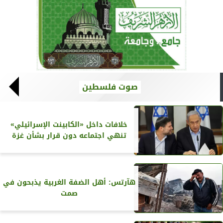
صوت فلسطين
خلافات داخل «الكابينت الإسرائيلي»
تنهي اجتماعه دون قرار بشأن غزة
هآرتس: أهل الضفة الغربية يذبحون في
صمت