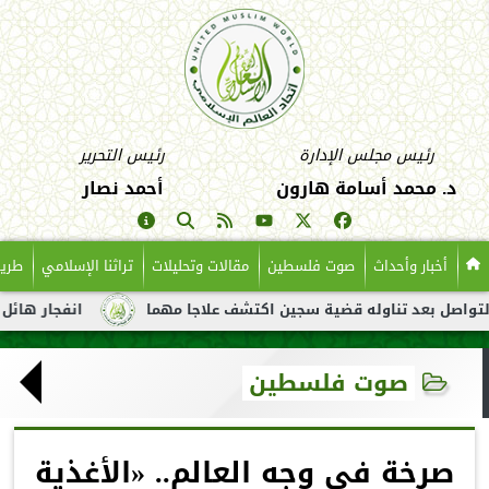
رئيس مجلس الإدارة
رئيس التحرير
د. محمد أسامة هارون
أحمد نصار
أخبار وأحداث
صوت فلسطين
مقالات وتحليلات
تراثنا الإسلامي
طريق
عد تناوله قضية سجين اكتشف علاجا مهما
انفجار هائل لناقلة نفط 
صوت فلسطين
صرخة في وجه العالم.. «الأغذية