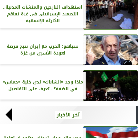
استهداف النازحين والمنشآت المدنية..
التصعيد الإسرائيلي في غزة يُفاقم
الكارثة الإنسانية
نتنياهو: الحرب مع إيران تتيح فرصة
لعودة الأسرى من غزة
ماذا وجد «الشاباك» لدى خلية «حماس»
في الضفة؟.. تعرف على التفاصيل
آخر الأخبار