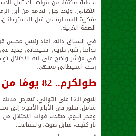
بحماية مكثفة من قوات الاحتلال الإ
الأهالي. ويُعد جبل العرمة من أبرز الر
متكررة للسيطرة من قبل المستوطنين
الضفة الغربية.
في السياق ذاته، أفاد رئيس مجلس قرو
تواصل شق طريق استيطاني جديد في مح
في مؤشر واضح على نية الاحتلال تو
زحف استيطاني ممنهج.
طولكرم.. 82 يومًا من الاجتياح المستمر
لليوم الـ82 على التوالي، تتعر
شامل، تطور في الأيام الأخيرة إلى نمط 
وفجر اليوم، صعّدت قوات الاحتلال من ا
نار كثيف، قنابل صوت، واعتقالات.