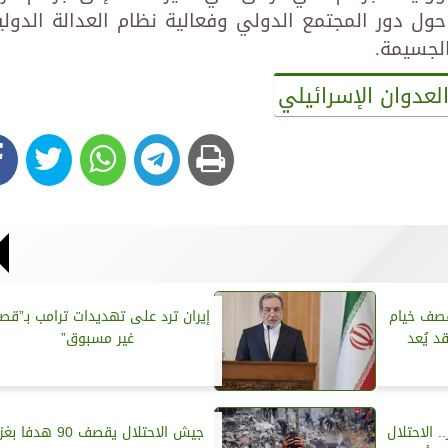
ول دور المجتمع الدولي وفعالية نظام العدالة الدولي
لجسيمة.
لعدوان الإسرائيلي
قصف خيام
إيران ترد على تهديدات ترامب بـ”ق
د يُعد
غير مسبوق”
 الاحتلال
جيش الاحتلال يقصف 90 هدفا 