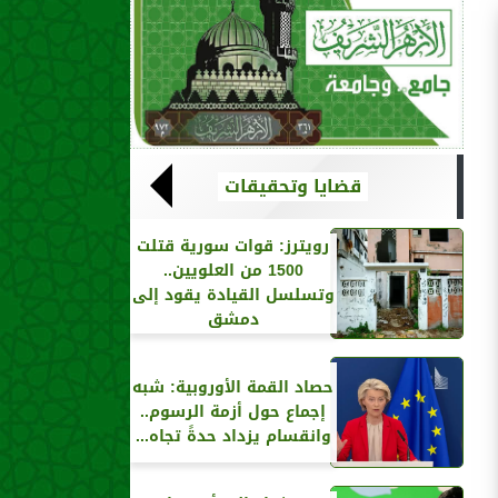
قضايا وتحقيقات
رويترز‏: قوات سورية قتلت
1500 من العلويين..
وتسلسل القيادة يقود إلى
دمشق
حصاد القمة الأوروبية: شبه
إجماع حول أزمة الرسوم..
وانقسام يزداد حدةً تجاه...