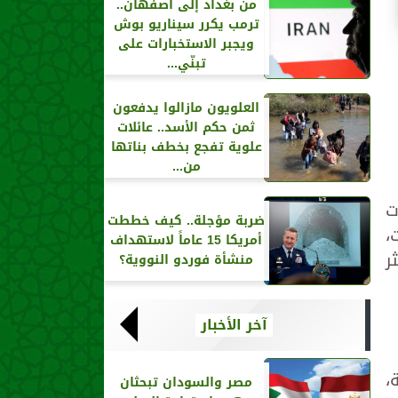
من بغداد إلى أصفهان..
ترمب يكرر سيناريو بوش
ويجبر الاستخبارات على
تبنّي...
العلويون مازالوا يدفعون
ثمن حكم الأسد.. عائلات
علوية تفجع بخطف بناتها
من...
ت
ضربة مؤجلة.. كيف خططت
،
أمريكا 15 عاماً لاستهداف
ر
منشأة فوردو النووية؟
آخر الأخبار
،
مصر والسودان تبحثان