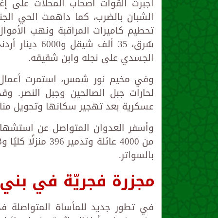
أجبرت القوات أصحاب المحلات على إ
الشبان بالضرب، كما داهمت الحي الج
تحطيم كاميرات المراقبة ونهب الأموال
سُرق، 35 ألف 
الجسدي على نجله وابن شقيقه.
وفي مخيم نور شمس، استمرت أعمال ا
لحارات جبل الصالحين وجبل النصر. و
عسكرية بعد تهجير سكانها وتحويل مناز
بالسواتر.
مجزرة فجريّة في بني