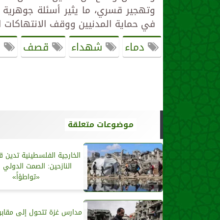
وتهجير قسري، ما يثير أسئلة جوهرية ح
في حماية المدنيين ووقف الانتهاكات ا
دماء
شهداء
قصف
ا
موضوعات متعلقة
الخارجية الفلسطينية تدين 
النازحين: الصمت الدولي ق
«تواطؤاً»
مدارس غزة تتحول إلى مقابر..