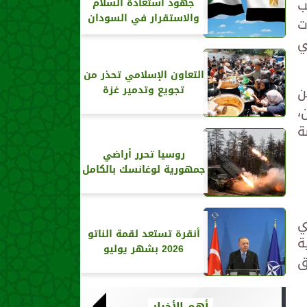
ب
جهود استعادة السلام
والاستقرار في السودان
ت
ي
التعاون الإسلامي تحذر من
ن
تجويع وتدمير غزة
،
ة
روسيا تحرر أراضي
جمهورية لوغانسك بالكامل
ي
أنقرة تستعد لقمة الناتو
ة
2026 بشهر يوليو
ق
أهم الأخبار