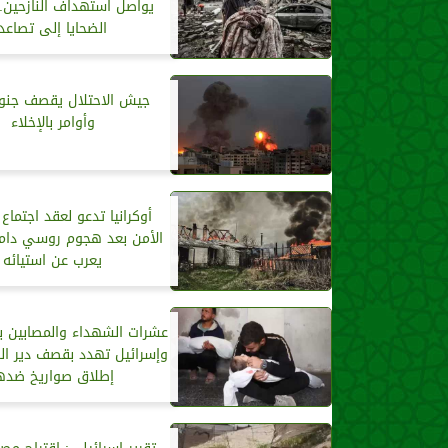
يواصل استهداف النازحين..
الضحايا إلى تصاعد
جيش الاحتلال يقصف جنو
وأوامر بالإخلاء
أوكرانيا تدعو لعقد اجتما
الأمن بعد هجوم روسي دام.
يعرب عن استيائه
عشرات الشهداء والمصابين ب
وإسرائيل تهدد بقصف دير ال
إطلاق صواريخ ضده