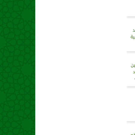
د
ية
ن
د