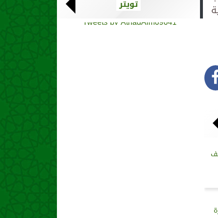
تويتر
ة
Tweets by AthadAlm69641
صف
بغزة