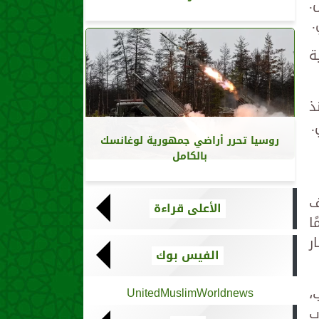
.
.
ة
 51,065، والإصابات إلى 116,505 منذ
روسيا تحرر أراضي جمهورية لوغانسك
بالكامل
ف
الأعلى قراءة
ا
ر
الفيس بوك
،
UnitedMuslimWorldnews
ب