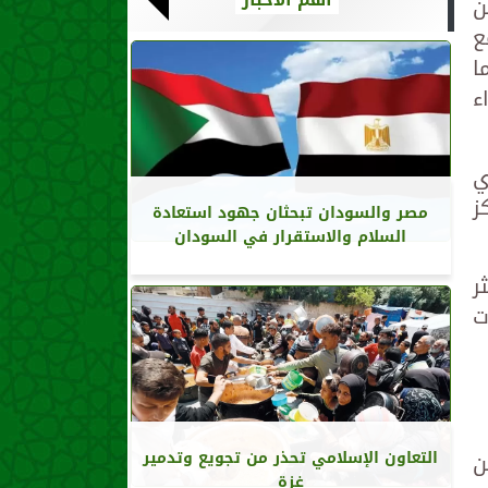
ن
ع
ا
اء
ي
ز
مصر والسودان تبحثان جهود استعادة
السلام والاستقرار في السودان
ثر
مات
معة 10 مواطنين
التعاون الإسلامي تحذر من تجويع وتدمير
غزة