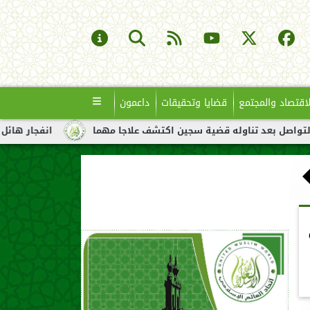
لاقتصاد والمجتمع
قضايا وتحقيقات
داعمون
له قضية سجين اكتشف علاجا مهما
انفجار هائل لناقلة نفط قبالة س