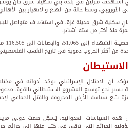
لي استهدف منزلين في بلدة بني سهيلا شرق خان يونس
لأوروبي، وسط حالة من الهلع والانهيار بين الأهالي
بانٍ سكنية شرق مدينة غزة، في استهداف متواصل للبني
مرة منذ أكثر من ستة أشهر.
وبحسب وزارة الصحة في غزة، ارتفعت حصيلة الشهداء إلى
الاستيطان
د أن الاحتلال الإسرائيلي يوحّد أدواته في مختل
ة يسير نحو توسيع المشروع الاستيطاني بالقوة، مدعومً
 يتبع سياسة الأرض المحروقة والقتل الجماعي لإجبا
هذه السياسات العدوانية، يُسجَّل صمت دولي مريب
لية الجرائم التي ترقى في كثير منها إلى جرائم حر