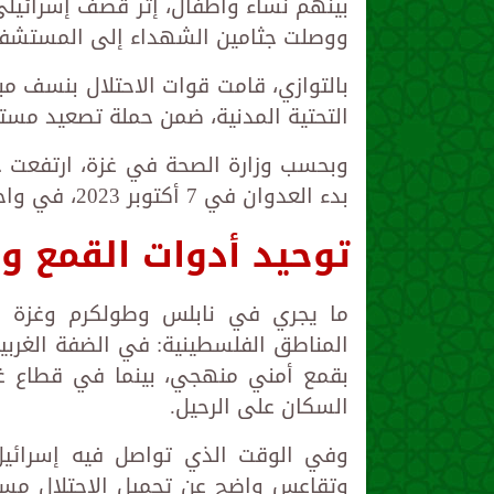
بينهم نساء وأطفال، إثر قصف إسرائي
ووصلت جثامين الشهداء إلى المستشفى ا
بالتوازي، قامت قوات الاحتلال بنسف م
التحتية المدنية، ضمن حملة تصعيد مست
بدء العدوان في 7 أكتوبر 2023، في واحدة من أكثر الحروب دموية في تاريخ الشعب الفلسطيني.
توحيد أدوات القمع و
ما يجري في نابلس وطولكرم وغزة يؤك
المناطق الفلسطينية: في الضفة الغربي
بقمع أمني منهجي، بينما في قطاع غزة
السكان على الرحيل.
وفي الوقت الذي تواصل فيه إسرائيل 
وتقاعس واضح عن تحميل الاحتلال مسؤو