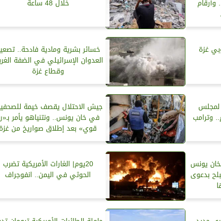
 وأرقام
خلال 48 ساعة
بي غزة
خسائر بشرية ومادية فادحة.. تصعي
العدوان الإسرائيلي في الضفة الغرب
وقطاع غزة
ع لمجلس
جيش الاحتلال يقصف خيمة للصحفيي
. وترامب
في خان يونس.. ونتنياهو يأمر بـ«ر
قوي» بعد إطلاق صواريخ من غزة
خان يونس
20يوم| الغارات الأمريكية تضرب
بلح بدعوى
الحوثي في اليمن.. انفوجراف
ا