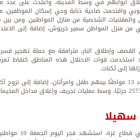
غلاق أبوابهم في وسط المدينة، واعتدت على عدد م
نوبي واقتحمت ضاحية ذنابة وحي إسكان الموظفين، م
 والمقتنيات الشخصية من منازل المواطنين. ومن بين م
شيقل و6000 دينار أردني من منزل المواطن سمير خريوش، إضافة إلى الاعتد
لقصف وإطلاق النار، مترافقة مع حملة تهجير قسر
قد استخدمت قوات الاحتلال هذه المناطق كنقاط تمرك
لها إلى ثكنات.
وأسفر العدوان المتواصل عن استشهاد 13 مواطنًا بينهم طفل وامرأتان، إضافة إلى نزوح أك
من 4000 عائلة وتدمير 396 منزلًا كليًا و2573 جزئيًا، وسط عمليات تجريف وإغلاق مداخل المخي
 سهيلا
في تطور جديد للمأساة المتواصلة في قطاع غزة، استشهد فجر اليوم الج