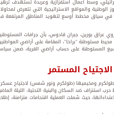
سرائيلي، وسط أعمال استفزازية وعربدة تستهدف ترهي
موز الوطنية والمواقع الاستراتيجية التي تتعرض لمحاولا
، في سياق مخطط أوسع لتهويد المناطق المرتفعة ف
ي عراق بورين، جبران قادوس، بأن جرافات المستوطني
يط مستوطنة "براخا"، المقامة على أراضي المواطنين
سيع المستوطنة على حساب أراضي القرية، ضمن سياس
ض مدينة طولكرم ومخيميها (طولكرم ونور شمس) لاجتياح عسكر
حرب استنزاف ضد السكان والبنية التحتية. الليلة الماضي
عتداءاتها، حيث شملت العملية اقتحامات متزامنة، إطلا