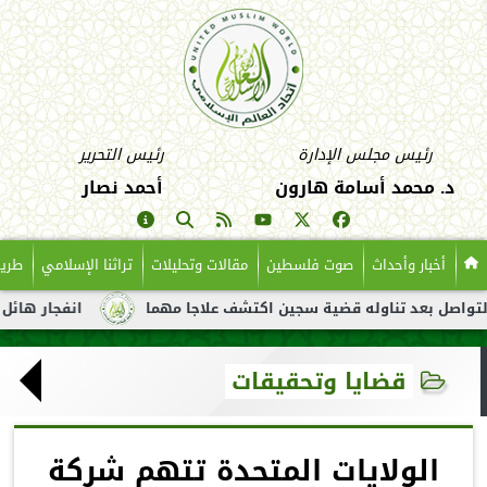
رئيس مجلس الإدارة
رئيس التحرير
د. محمد أسامة هارون
أحمد نصار
أخبار وأحداث
صوت فلسطين
مقالات وتحليلات
تراثنا الإسلامي
طريق
د تناوله قضية سجين اكتشف علاجا مهما
انفجار هائل لناقلة نفط ق
قضايا وتحقيقات
الولايات المتحدة تتهم شركة