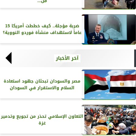
من...
ضربة مؤجلة.. كيف خططت أمريكا 15
عاماً لاستهداف منشأة فوردو النووية؟
آخر الأخبار
مصر والسودان تبحثان جهود استعادة
السلام والاستقرار في السودان
التعاون الإسلامي تحذر من تجويع وتدمير
غزة