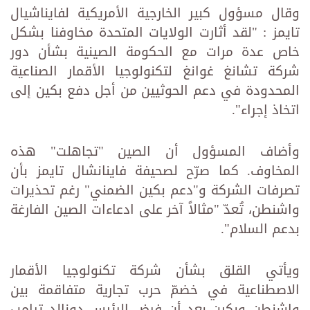
وقال مسؤول كبير الخارجية الأمريكية لفايناشيال
تايمز : "لقد أثارت الولايات المتحدة مخاوفنا بشكل
خاص عدة مرات مع الحكومة الصينية بشأن دور
شركة تشانغ غوانغ لتكنولوجيا الأقمار الصناعية
المحدودة في دعم الحوثيين من أجل دفع بكين إلى
اتخاذ إجراء".
وأضاف المسؤول أن الصين "تجاهلت" هذه
المخاوف. كما صرّح لصحيفة فاينانشال تايمز بأن
تصرفات الشركة و"دعم بكين الضمني" رغم تحذيرات
واشنطن، تُعدّ "مثالاً آخر على ادعاءات الصين الفارغة
بدعم السلام".
ويأتي القلق بشأن شركة تكنولوجيا الأقمار
الاصطناعية في خضمّ حرب تجارية متفاقمة بين
واشنطن وبكين بعد أن فرض الرئيس دونالد ترامب