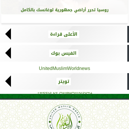
روسيا تحرر أراضي جمهورية لوغانسك بالكامل
الأعلى قراءة
الفيس بوك
UnitedMuslimWorldnews
تويتر
Tweets by AthadAlm69641