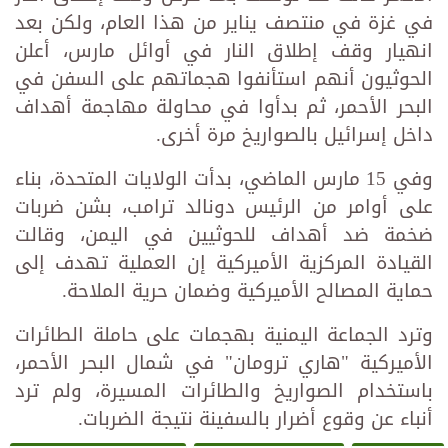
في غزة في منتصف يناير من هذا العام، ولكن بعد
انهيار وقف إطلاق النار في أوائل مارس، أعلن
الحوثيون أنهم استأنفوا هجماتهم على السفن في
البحر الأحمر، ثم بدأوا في محاولة مهاجمة أهداف
داخل إسرائيل بالصواريخ مرة أخرى.
وفي 15 مارس الماضي، بدأت الولايات المتحدة، بناء
على أوامر من الرئيس دونالد ترامب، بشن ضربات
ضخمة ضد أهداف للحوثيين في اليمن، وقالت
القيادة المركزية الأميركية إن العملية تهدف إلى
حماية المصالح الأميركية وضمان حرية الملاحة.
وترد الجماعة اليمنية بهجمات على حاملة الطائرات
الأميركية "هاري ترومان" في شمال البحر الأحمر،
باستخدام الصواريخ والطائرات المسيرة، ولم ترد
أنباء عن وقوع أضرار بالسفينة نتيجة الضربات.