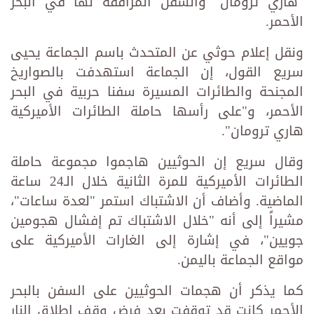
"هاري ترومان" والسفن المرافقة لها في البحر
الأحمر.
ونقل إعلام حوثي عن المتحدث باسم الجماعة يحيى
سريع القول، إن الجماعة استهدفت بالصواريخ
المجنحة والطائرات المسيرة سفنا حربية في البحر
الأحمر، و"على رأسها حاملة الطائرات الأميركية
هاري ترومان".
وقال سريع إن الحوثيين هاجموا مجموعة حاملة
الطائرات الأميركية للمرة الثانية خلال الـ24 ساعة
الماضية. وأضاف أن الاشتباك استمر "لعدة ساعات"،
مشيراً إلى أنه "خلال الاشتباك تم إفشال هجومين
جويين"، في إشارة إلى الغارات الأميركية على
مواقع الجماعة باليمن.
كما يذكر أن هجمات الحوثيين على السفن بالبحر
الأحمر كانت قد توقفت بعد فرض وقف إطلاق النار