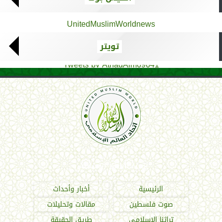
UnitedMuslimWorldnews
تويتر
Tweets by AthadAlm69641
اتحاد العالم الإسلامي
الرئيسية
أخبار وأحداث
صوت فلسطين
مقالات وتحليلات
تراثنا الإسلامي
طريق الحقيقة