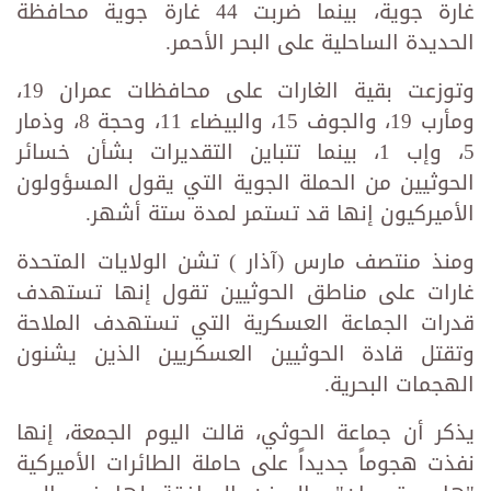
غارة جوية، بينما ضربت 44 غارة جوية محافظة
الحديدة الساحلية على البحر الأحمر.
وتوزعت بقية الغارات على محافظات عمران 19،
ومأرب 19، والجوف 15، والبيضاء 11، وحجة 8، وذمار
5، وإب 1، بينما تتباين التقديرات بشأن خسائر
الحوثيين من الحملة الجوية التي يقول المسؤولون
الأميركيون إنها قد تستمر لمدة ستة أشهر.
ومنذ منتصف مارس (آذار ) تشن الولايات المتحدة
غارات على مناطق الحوثيين تقول إنها تستهدف
قدرات الجماعة العسكرية التي تستهدف الملاحة
وتقتل قادة الحوثيين العسكريين الذين يشنون
الهجمات البحرية.
يذكر أن جماعة الحوثي، قالت اليوم الجمعة، إنها
نفذت هجوماً جديداً على حاملة الطائرات الأميركية