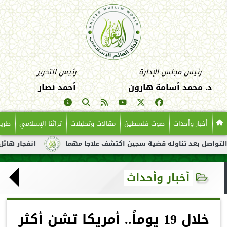
رئيس مجلس الإدارة
رئيس التحرير
د. محمد أسامة هارون
أحمد نصار
أخبار وأحداث
صوت فلسطين
مقالات وتحليلات
تراثنا الإسلامي
طريق
بعد تناوله قضية سجين اكتشف علاجا مهما
انفجار هائل لناقلة نفط
أخبار وأحداث
خلال 19 يوماً.. أمريكا تشن أكثر