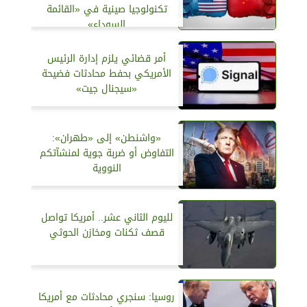
تكنولوجيا صينية في «القائمة
السوداء»
أمر قضائي يلزم إدارة الرئيس
الأمريكي بحفط محادثات فضيحة
«سيجنال جيت»
«واشنطن» إلى «طهران»:
التفاوض أو ضربة جوية لمنشآتكم
النووية
لليوم الثاني عشر.. أمريكا تواصل
قصف ثكنات ومخازن الحوثي
روسيا: سنجري محادثات مع أمريكا