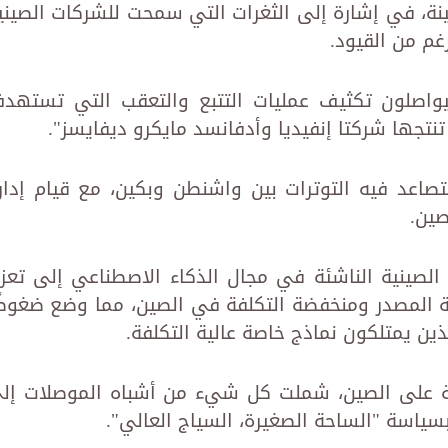
ينة، في إشارة إلى الثغرات التي سمحت للشركات الصيني
غم من القيود.
واصلون تكثيف عمليات التتبع والتعقب التي تستهد
نتجها شركتا إنفيديا وأدفانسد مايكرو ديفايسز".
صاعد فيه التوترات بين واشنطن وبكين، مع قيام إدار
صين.
صينية الناشئة في مجال الذكاء الاصطناعي إلى تعزي
ة المصدر ومنخفضة التكلفة في الصين، مما وضع ضغوطً
ذين يمتلكون نماذج خاصة عالية التكلفة.
ة على الصين، شملت كل شيء من أشباه الموصلات إل
ياسة "الساحة الصغيرة، السياج العالي".