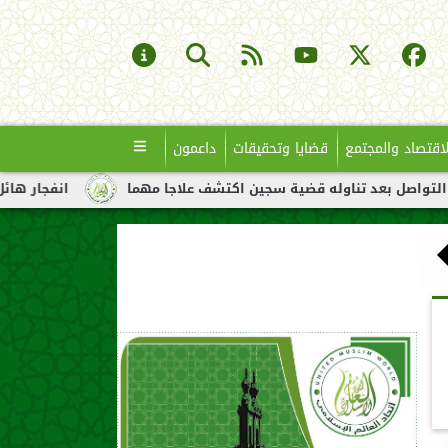
لاقتصاد والمجتمع
قضايا وتحقيقات
داعمون
اوله قضية سجين اكتشف علاجا مهما
انفجار هائل لناقلة نفط قبالة