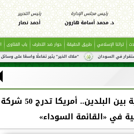
رئيس مجلس الإدارة
رئيس التحرير
د. محمد أسامة هارون
أحمد نصار
ات
تراثنا الإسلامي
طريق الحقيقة
حوار ضد التطرف
باب الفتاوى
ا
ن
”ملاك الخير” يثير تفاعلًا واسعًا على وسائل التواصل بعد تن
في تصعيد للحرب التجارية بين البلدين.. أمريكا تدرج 50 شركة
ية في «القائمة السوداء»