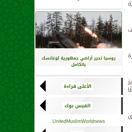
ة
ف
ة
روسيا تحرر أراضي جمهورية لوغانسك
بالكامل
ز
الأعلى قراءة
ا
الفيس بوك
ى
UnitedMuslimWorldnews