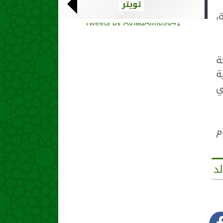
تويتر
،
Tweets by AthadAlm69641
ة
ة
ي
م
د