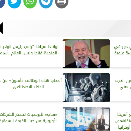
ي دور في
لولا دا سيلفا: ترامب رئيس الولايات
اسة علمية
المتحدة فقط وليس العالم بأسره
ار الحرب
أصحاب هذه الوظائف «آمنون» من غ
ن «في
الذكاء الاصطناعي
 أمريكا
«ساب» للبرمجيات تتصدر الشركات
متفاهمون
الأوروبية من حيث القيمة السوقية
كرانيا