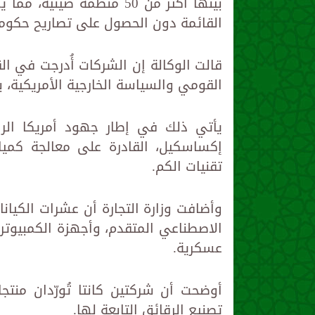
بينها أكثر من 50 منظمة ص
القائمة دون الحصول على تصاريح حكومي
قالت الوكالة إن الشركات أُدرجت في ال
القومي والسياسة الخارجية الأمريكية، بحس
يأتي ذلك في إطار جهود أمريكا الرا
إكساسكيل، القادرة على معالجة كميات 
تقنيات الكم.
وأضافت وزارة التجارة أن عشرات الكيان
الاصطناعي المتقدم، وأجهزة الكمبيوتر ا
عسكرية.
أوضحت أن شركتين كانتا تُورّدان منت
تصنيع الرقائق التابعة لها.