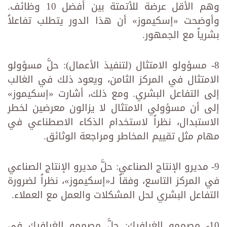
وهم الأقل عرضة للأتمتة بين أفضل 10 وظائف.
وأوضحت «إسكيموز» أن هذا الدور يتطلب تفاعلاً
بشرياً مع الجمهور.
8- مسؤولو الامتثال (لتنفيذ الأعمال): حلَّ مسؤولو
الامتثال في المركز الثامن، ويعود ذلك في الغالب
إلى التفاعل البشري. ومع ذلك، أشارت «إسكيموز»
إلى أن مسؤولي الامتثال لا يزالون معرضين لخطر
الاستبدال، نظراً لاستخدام الذكاء الاصطناعي في
مهام مثل تقييم المخاطر ومراجعة الوثائق.
9- مديرو الإنتاج الصناعي: حلَّ مديرو الإنتاج الصناعي
في المركز التاسع، وفقاً لـ«إسكيموز»، نظراً لضرورة
التفاعل البشري لحل المشكلات والعمل مع العملاء.
10- مصممو الغرافيك: حلَّ مصممو الغرافيك في