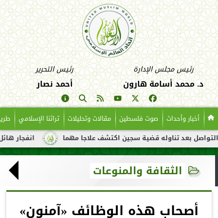
رئيس مجلس الإدارة
رئيس التحرير
د. محمد أسامة هارون
أحمد نصار
أخبار وأحداث
صوت فلسطين
مقالات وتحليلات
تراثنا الإسلامي
طريق
ل بعد تناوله قضية سجين اكتشف علاجا مهما
انفجار هائل لناقلة ن
الثقافة والمنوعات
أصحاب هذه الوظائف «آمنون»