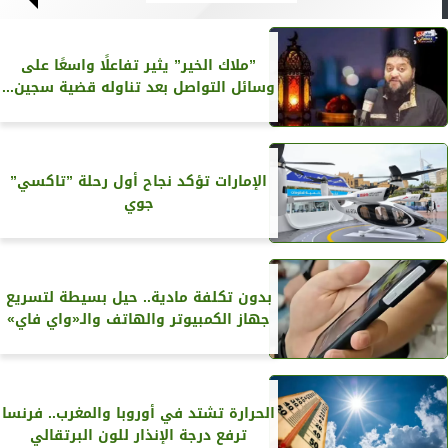
”ملاك الخير” يثير تفاعلًا واسعًا على
وسائل التواصل بعد تناوله قضية سجين...
الإمارات تؤكد نجاح أول رحلة ”تاكسي”
جوي
بدون تكلفة مادية.. حيل بسيطة لتسريع
جهاز الكمبيوتر والهاتف والـ«واي فاي»
الحرارة تشتد في أوروبا والمغرب.. فرنسا
ترفع درجة الإنذار للون البرتقالي