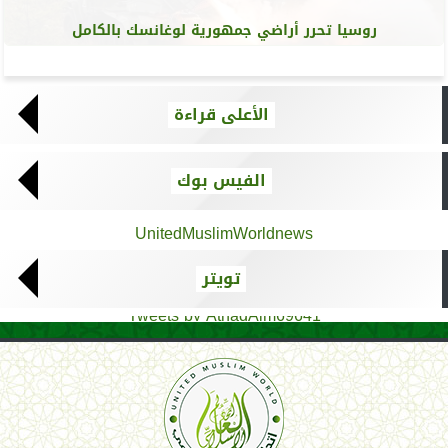
روسيا تحرر أراضي جمهورية لوغانسك بالكامل
الأعلى قراءة
الفيس بوك
UnitedMuslimWorldnews
تويتر
Tweets by AthadAlm69641