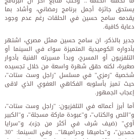
ما تحمله الكلمة".. وكتب متابع آخر أن البرنامج
يستحق جائزة أجمل برنامج رمضاني، وأشاد بما
يقدمه سامح حسين في الحلقات رغم عدم وجود
دعاية كافية.
جدير بالذكر، ان سامح حسين ممثل مصري، اشتهر
بأدواره الكوميدية المتميزة سواء في السينما أو
التلفزيون أو المسرح، وبدأ مسيرته الفنية بأدوار
صغيرة، لكنه حقق شهرة واسعة من خلال تجسيده
شخصية "رمزي" في مسلسل "راجل وست ستات"،
حيث تميز بأسلوبه الفكاهي العفوي الذي لاقى
إعجاب الجمهور.
أما أبرز أعماله في التلفزيون: "راجل وست ستات"،
و"اللص والكتاب"، و"عبودة ماركة مسجلة"، و"الكبير
أوي" (ضيف شرف في أكثر من جزء)، و"سرايا
حمدين"، و"حاميها وحراميها".. وفي السينما: "30