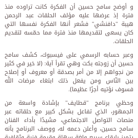
و أوضح سامح حسين أن الفكرة كانت تراوده منذ
فترة إذ عرضها عليه مؤلف الحلقات عبد الرحمن
هيبة "دافنشي" فشعر أنها الفكرة نفسها التي
كان يسعى لتقديمها منذ فترة مما حمّسه لتقديم
الحلقات.
وعبر حسابه الرسمي على فيسبوك، كشف سامح
حسين أن زوجته بكت وهي تقرأ آية: ﴿لا خير في كثير
من نجواهم إلا من أمر بصدقة أو معروف أو إصلاح
بين النّاس ومن يفعل ذلك ابتغاء مرضات اللَّه
فسوف نؤتيه أجرًا عظيما﴾.
وحظي برنامج "قطايف" بإشادة واسعة من
الجمهور، الذي تفاعل بشكل كبير مع حلقاته عبر
منصات التواصل الاجتماعي، مشيدًا بأداء الفنان
سامح حسين، وأعلن دعمه له، ووصف البرنامج بأنه
يتميز بإيقاع سريع ولغة سهلة وقيمة فنية وثقافية