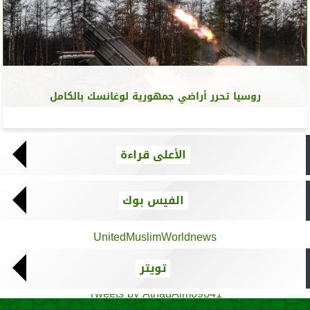
روسيا تحرر أراضي جمهورية لوغانسك بالكامل
الأعلى قراءة
الفيس بوك
UnitedMuslimWorldnews
تويتر
Tweets by AthadAlm69641