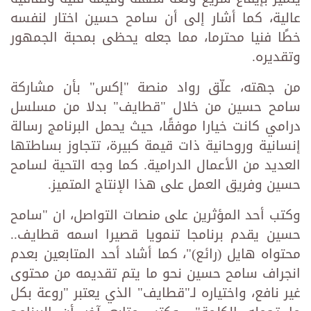
عالية، كما أشار إلى أن سامح حسين اختار لنفسه
خطًا فنيا محترما، مما جعله يحظى بمحبة الجمهور
وتقديره.
من جهته، علّق رواد منصة "إكس" بأن مشاركة
سامح حسين من خلال "قطايف" بدلا من مسلسل
درامي كانت خيارا موفقًا، حيث يحمل البرنامج رسالة
إنسانية وروحانية ذات قيمة كبيرة، تتجاوز بساطتها
العديد من الأعمال الدرامية. كما وجه التحية لسامح
حسين وفريق العمل على هذا الإنتاج المتميز.
وكتب أحد المؤثرين على منصات التواصل، ان "سامح
حسين يقدم برنامجا تنمويا قصيرا اسمه قطايف..
محتواه هايل (رائع)"، كما أشاد أحد المتابعين بعدم
انجراف سامح حسين نحو ما يتم تقديمه من محتوى
غير نافع، واختياره لـ"قطايف" الذي يعتبر "روعة بكل