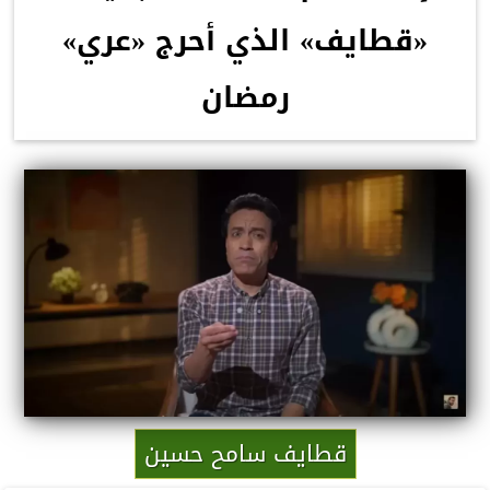
«قطايف» الذي أحرج «عري»
رمضان
قطايف سامح حسين