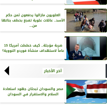
العلويون مازالوا يدفعون ثمن حكم
الأسد.. عائلات علوية تفجع بخطف بناتها
من...
ضربة مؤجلة.. كيف خططت أمريكا 15
عاماً لاستهداف منشأة فوردو النووية؟
آخر الأخبار
مصر والسودان تبحثان جهود استعادة
السلام والاستقرار في السودان