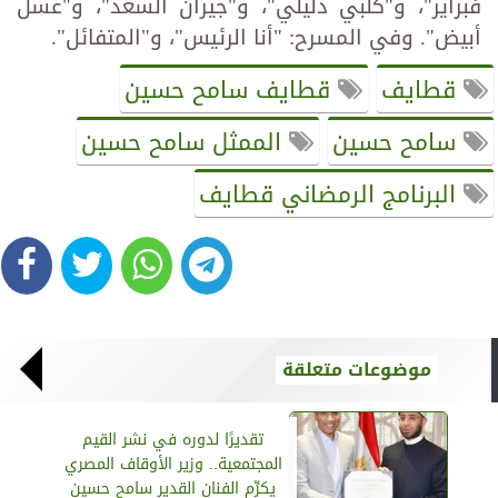
فبراير"، و"كلبي دليلي"، و"جيران السعد"، و"عسل
أبيض". وفي المسرح: "أنا الرئيس"، و"المتفائل".
قطايف
قطايف سامح حسين
سامح حسين
الممثل سامح حسين
البرنامج الرمضاني قطايف
موضوعات متعلقة
تقديرًا لدوره في نشر القيم
المجتمعية.. وزير الأوقاف المصري
يكرِّم الفنان القدير سامح حسين