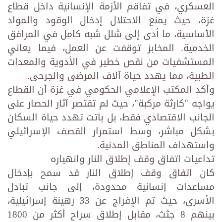
العسكري، في تفاقم الأزمة الإنسانية داخل قطاع
غزة، حيث يمنع الاحتلال إدخال الوقود والمواد
الأساسية، ما أدى إلى شلل شبه كامل في المرافق
الخدمية. المخابز توقفت عن العمل، فيما يعاني
المستشفيات من نقص خطير في الأدوية والمعدات
الطبية، مما يهدد حياة آلاف المرضى والجرحى.
وأكد المكتب الإعلامي الحكومي في غزة أن القطاع
يواجه "كارثة مركبة"، حيث لم تقتصر آثار الحصار على
الجانب الاقتصادي فقط، بل باتت تهدد حياة السكان
بشكل مباشر، وسط استمرار القصف الإسرائيلي
واستهداف المناطق المدنية.
تداعيات اتفاق وقف إطلاق النار وانهياره
كان اتفاق وقف إطلاق النار قد سمح بإدخال
مساعدات إنسانية محدودة، إلى جانب تبادل
الأسرى، حيث تم الإفراج عن 33 رهينة إسرائيلية،
بينهم 8 جثث، مقابل إطلاق سراح أكثر من 1800