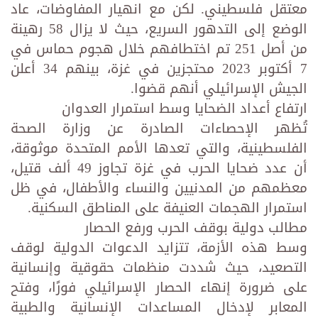
معتقل فلسطيني. لكن مع انهيار المفاوضات، عاد
الوضع إلى التدهور السريع، حيث لا يزال 58 رهينة
من أصل 251 تم اختطافهم خلال هجوم حماس في
7 أكتوبر 2023 محتجزين في غزة، بينهم 34 أعلن
الجيش الإسرائيلي أنهم قضوا.
ارتفاع أعداد الضحايا وسط استمرار العدوان
تُظهر الإحصاءات الصادرة عن وزارة الصحة
الفلسطينية، والتي تعدها الأمم المتحدة موثوقة،
أن عدد ضحايا الحرب في غزة تجاوز 49 ألف قتيل،
معظمهم من المدنيين والنساء والأطفال، في ظل
استمرار الهجمات العنيفة على المناطق السكنية.
مطالب دولية بوقف الحرب ورفع الحصار
وسط هذه الأزمة، تتزايد الدعوات الدولية لوقف
التصعيد، حيث شددت منظمات حقوقية وإنسانية
على ضرورة إنهاء الحصار الإسرائيلي فورًا، وفتح
المعابر لإدخال المساعدات الإنسانية والطبية