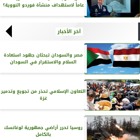
عاماً لاستهداف منشأة فوردو النووية؟
آخر الأخبار
مصر والسودان تبحثان جهود استعادة
السلام والاستقرار في السودان
التعاون الإسلامي تحذر من تجويع وتدمير
غزة
روسيا تحرر أراضي جمهورية لوغانسك
بالكامل