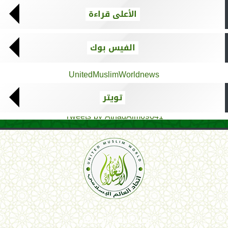
الأعلى قراءة
الفيس بوك
UnitedMuslimWorldnews
تويتر
Tweets by AthadAlm69641
اتحاد العالم الإسلامي