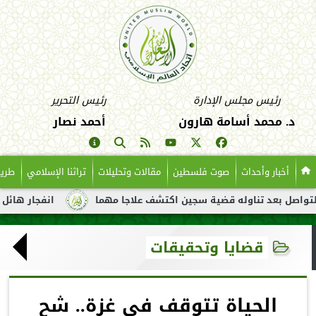
رئيس مجلس الإدارة
رئيس التحرير
د. محمد أسامة هارون
أحمد نصار
أخبار وأحداث
صوت فلسطين
مقالات وتحليلات
تراثنا الإسلامي
طريق
عد تناوله قضية سجين اكتشف علاجا مهما
انفجار هائل لناقلة نفط 
قضايا وتحقيقات
الحياة تتوقف في غزة.. شح