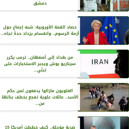
دمشق
حصاد القمة الأوروبية: شبه إجماع حول
أزمة الرسوم.. وانقسام يزداد حدةً تجاه...
من بغداد إلى أصفهان.. ترمب يكرر
سيناريو بوش ويجبر الاستخبارات على
تبنّي...
العلويون مازالوا يدفعون ثمن حكم
الأسد.. عائلات علوية تفجع بخطف بناتها
من...
ضربة مؤجلة.. كيف خططت أمريكا 15