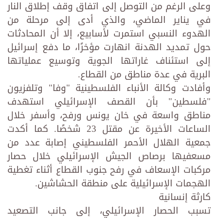
وعلى الرغم من التوصل إلى اتفاق وقف إطلاق النار
في يناير الماضي، والذي أدى إلى مرحلة من
الهدوء النسبي استمرت لأسابيع، إلا أن المحادثات
حول تمديد الهدنة انهارت مؤخرًا، ما دفع إسرائيل
إلى استئناف غاراتها الجوية وتوسيع عملياتها
البرية في عدة مناطق من القطاع.
وأفادت وكالة الأنباء الفلسطينية "وفا" وتلفزيون
"فلسطين" بأن القصف الإسرائيلي استهدف
مناطق واسعة في خان يونس ورفح، وأسفر خلال
الساعات الأخيرة عن مقتل 23 شخصًا. كما أكدت
جمعية الهلال الأحمر الفلسطيني إصابة عدد من
مسعفيها برصاص الجيش الإسرائيلي خلال حصار
مركبات الإسعاف في رفح جنوب القطاع أثناء تغطية
الهجمات الإسرائيلية على منطقة الحشاشين.
كارثة إنسانية
تسبب الحصار الإسرائيلي، إلى جانب التصعيد