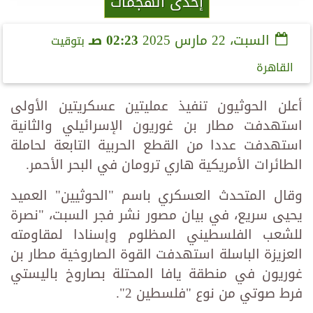
إحدى الهجمات
السبت، 22 مارس 2025
02:23 صـ
بتوقيت
القاهرة
أعلن الحوثيون تنفيذ عمليتين عسكريتين الأولى
استهدفت مطار بن غوريون الإسرائيلي والثانية
استهدفت عددا من القطع الحربية التابعة لحاملة
الطائرات الأمريكية هاري ترومان في البحر الأحمر.
وقال المتحدث العسكري باسم "الحوثيين" العميد
يحيى سريع، في بيان مصور نشر فجر السبت، "نصرة
للشعب الفلسطيني المظلوم وإسنادا لمقاومته
العزيزة الباسلة استهدفت القوة الصاروخية مطار بن
غوريون في منطقة يافا المحتلة بصاروخ باليستي
فرط صوتي من نوع "فلسطين 2".