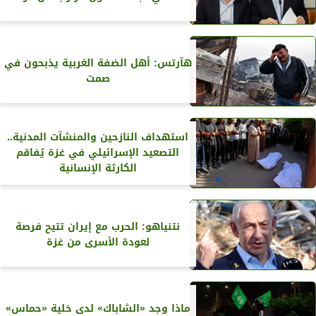
هآرتس: أهل الضفة الغربية يذبحون في
صمت
استهداف النازحين والمنشآت المدنية..
التصعيد الإسرائيلي في غزة يُفاقم
الكارثة الإنسانية
نتنياهو: الحرب مع إيران تتيح فرصة
لعودة الأسرى من غزة
ماذا وجد «الشاباك» لدى خلية «حماس»