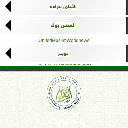
الأعلى قراءة
الفيس بوك
UnitedMuslimWorldnews
تويتر
Tweets by AthadAlm69641
اتحاد العالم الإسلامي