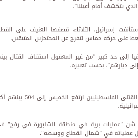
الذي يتكشف أمام أعيننا".
نفت إسرائيل، الثلاثاء، قصفها العنيف على القطا
ضغط على حركة حماس لتفرج عن المحتجزين المتبقين.
 إلى حد كبير "من غير المعقول استئناف القتال بينم
إلى ديارهم"، بحسب تعبيره.
وأعلن الدفاع المدني في غزة أن عدد القتلى الفلسطينيين ارتفع الخميس إلى 04
ه شن "عمليات برية في منطقة الشابورة في رفح" ف
ل عملياته في "شمال القطاع ووسطه".