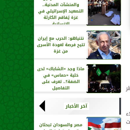
والمنشآت المدنية..
التصعيد الإسرائيلي في
غزة يُفاقم الكارثة
الإنسانية
نتنياهو: الحرب مع إيران
تتيح فرصة لعودة الأسرى
من غزة
ماذا وجد «الشاباك» لدى
خلية «حماس» في
الضفة؟.. تعرف على
ر
التفاصيل
آخر الأخبار
ء
ت
مصر والسودان تبحثان