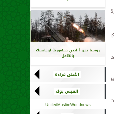
ة
ي
روسيا تحرر أراضي جمهورية لوغانسك
ى
بالكامل
الأعلى قراءة
ر
الفيس بوك
ت
UnitedMuslimWorldnews