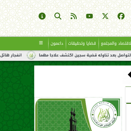
لاقتصاد والمجتمع
قضايا وتحقيقات
داعمون
له قضية سجين اكتشف علاجا مهما
انفجار هائل لناقلة نفط قبالة س