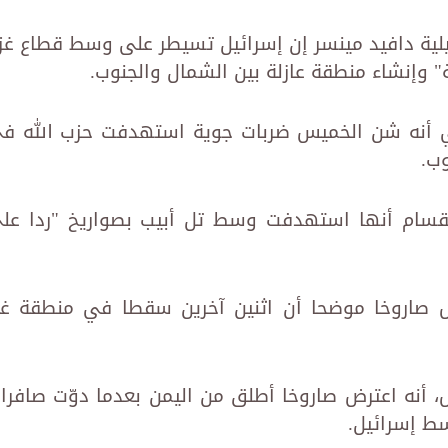
لية دافيد مينسر إن إسرائيل تسيطر على وسط قطاع غز
" وإنشاء منطقة عازلة بين الشمال والجنوب.
يلي أنه شن الخميس ضربات جوية استهدفت حزب الله ف
ب.
لقسام أنها استهدفت وسط تل أبيب بصواريخ "ردا عل
رض صاروخا موضحا أن اثنين آخرين سقطا في منطقة غي
، أنه اعترض صاروخا أطلق من اليمن بعدما دوّت صافرا
ط إسرائيل.