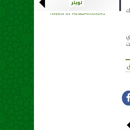
تويتر
ك
Tweets by AthadAlm69641
ي
ت
ق