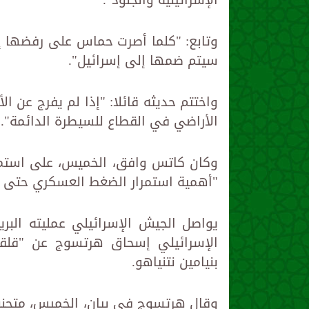
وتابع: "كلما أصرت حماس على رفضها إ
سيتم ضمها إلى إسرائيل".
واختتم حديثه قائلا: "إذا لم يفرج عن ا
الأراضي في القطاع للسيطرة الدائمة".
وكان كاتس وافق، الخميس، على استمرار
"أهمية استمرار الضغط العسكري حتى إ
يواصل الجيش الإسرائيلي عمليته الب
الإسرائيلي إسحاق هرتسوج عن "قلقه" 
بنيامين نتنياهو.
وقال هرتسوج في بيان، الخميس، متجنبا 