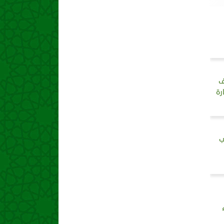
ف
رة
ب