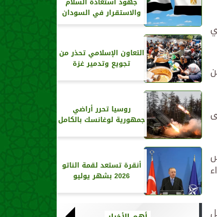
جهود استعادة السلام
والاستقرار في السودان
ي
التعاون الإسلامي تحذر من
تجويع وتدمير غزة
ن
روسيا تحرر أراضي
ى
جمهورية لوغانسك بالكامل
س
أنقرة تستعد لقمة الناتو
ء
2026 بشهر يوليو
ل
أهم الأخبار