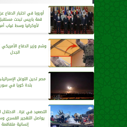
أوروبا في اختبار الدفاع عن
قمة باريس تبحث مستقبل
لأوكرانيا وسط غياب أم
وشم وزير الدفاع الأمريكي ”ك
الجدل
مصر تدين التوغل الإسرائي
بلدة كويا في سوري
التصعيد في غزة.. الاحتلال ا
يواصل التهجير القسري وس
إنسانية متفاقمة