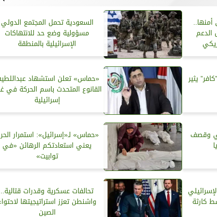
 أمنها..
السعودية تحمل المجتمع الدولي
 الدعم
مسؤولية وضع حد للانتهاكات
ريكي
الإسرائيلية بالمنطقة
افر” يثير
«حماس» تعلن استشهاد عبداللطي
القانوع المتحدث باسم الحركة في غا
إسرائيلية
لي وقصف
«حماس» لـ«إسرائيل»: استمرار الحر
ا
يعني استعادتكم الرهائن «في
توابيت»
لإسرائيلي
تحالفات عسكرية وقدرات قتالية..
ط كارثة
واشنطن تعزز استراتيجيتها لاحتواء
الصين