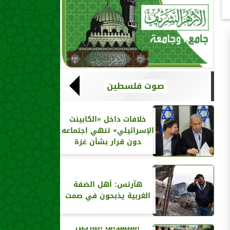
صوت فلسطين
خلافات داخل «الكابينت
الإسرائيلي» تنهي اجتماعه
دون قرار بشأن غزة
هآرتس: أهل الضفة
الغربية يذبحون في صمت
استهداف النازحين