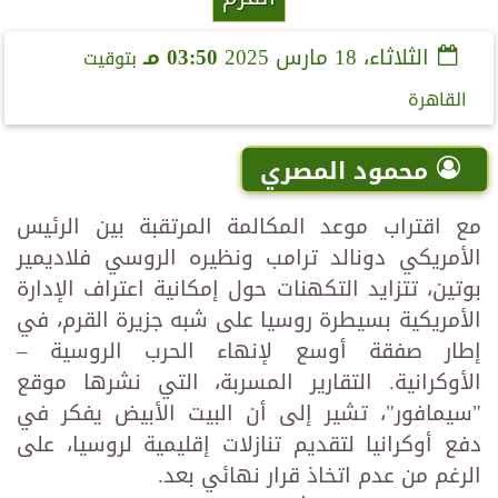
الثلاثاء، 18 مارس 2025
03:50 مـ
بتوقيت
القاهرة
محمود المصري
مع اقتراب موعد المكالمة المرتقبة بين الرئيس
الأمريكي دونالد ترامب ونظيره الروسي فلاديمير
بوتين، تتزايد التكهنات حول إمكانية اعتراف الإدارة
الأمريكية بسيطرة روسيا على شبه جزيرة القرم، في
إطار صفقة أوسع لإنهاء الحرب الروسية –
الأوكرانية. التقارير المسربة، التي نشرها موقع
"سيمافور"، تشير إلى أن البيت الأبيض يفكر في
دفع أوكرانيا لتقديم تنازلات إقليمية لروسيا، على
الرغم من عدم اتخاذ قرار نهائي بعد.