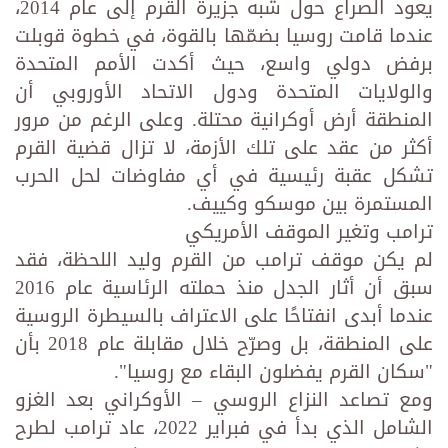
يعود الصراع حول شبه جزيرة القرم إلى عام 2014،
عندما قامت روسيا بضمّها بالقوة، في خطوة قوبلت
برفض دولي واسع، حيث أكدت الأمم المتحدة
والولايات المتحدة ودول الاتحاد الأوروبي أن
المنطقة أرض أوكرانية محتلة. وعلى الرغم من مرور
أكثر من عقد على تلك الأزمة، لا تزال قضية القرم
تشكل عقبة رئيسية في أي مفاوضات لحل الحرب
المستمرة بين موسكو وكييف.
ترامب وتغير الموقف الأمريكي
لم يكن موقف ترامب من القرم وليد اللحظة، فقد
سبق أن أثار الجدل منذ حملته الرئاسية عام 2016
عندما أبدى انفتاحًا على الاعتراف بالسيطرة الروسية
على المنطقة، بل وصرّح خلال مقابلة عام 2018 بأن
"سكان القرم يفضلون البقاء مع روسيا".
ومع تصاعد النزاع الروسي – الأوكراني بعد الغزو
الشامل الذي بدأ في فبراير 2022، عاد ترامب لطرح