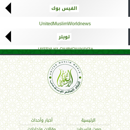
الفيس بوك
UnitedMuslimWorldnews
تويتر
Tweets by AthadAlm69641
اتحاد العالم الإسلامي
الرئيسية
أخبار وأحداث
صوت فلسطين
مقالات وتحليلات