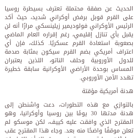
الحديث عن صفقة محتملة تعترف بسيطرة روسيا
على القرم قوبل برفض أوكراني شديد، حيث أكد
الرئيس الأوكراني فولوديمير زيلينسكي مرارًا أنه لن
يقبل بأي تنازل إقليمي، رغم إقراره العام الماضي
بصعوبة استعادة القرم عسكريًا. كذلك، فإن أي
اعتراف أمريكي بضم القرم سيكون بمثابة صدمة
للدول الأوروبية وحلف الناتو، اللذين يعتبران
المساس بوحدة الأراضي الأوكرانية سابقة خطيرة
تهدد الأمن الأوروبي.
هدنة أمريكية مؤقتة
بالتوازي مع هذه التطورات، دعت واشنطن إلى
هدنة مدتها 30 يومًا بين روسيا وأوكرانيا، وهو
المقترح الذي وافقت عليه كييف، لكن موسكو لم
تعلن موقفًا واضحًا منه بعد. وجاء هذا المقترح عقب