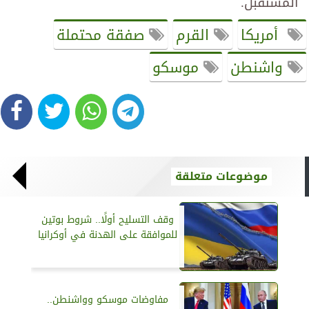
المستقبل.
أمريكا
القرم
صفقة محتملة
واشنطن
موسكو
موضوعات متعلقة
وقف التسليح أولًا.. شروط بوتين
للموافقة على الهدنة في أوكرانيا
مفاوضات موسكو وواشنطن..