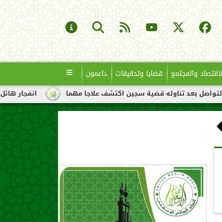
لاقتصاد والمجتمع
قضايا وتحقيقات
داعمون
وله قضية سجين اكتشف علاجا مهما
انفجار هائل لناقلة نفط قبالة 