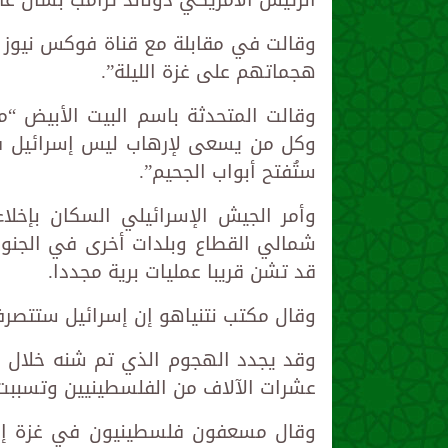
وقالت في مقابلة مع قناة فوكس نيوز “ت
هجماتهم على غزة الليلة”.
وقالت المتحدثة باسم البيت الأبيض “م
وكل من يسعى لإرهاب ليس إسرائيل فحس
ستُفتح أبواب الجحيم”.
وأمر الجيش الإسرائيلي السكان بإخلا
شمالي القطاع وبلدات أخرى في الجنوب
قد تشن قريبا عمليات برية مجددا.
وقال مكتب نتنياهو إن إسرائيل ستتصرف
وقد يجدد الهجوم الذي تم شنه خلال ش
عشرات الآلاف من الفلسطينيين وتسببت
وقال مسعفون فلسطينيون في غزة إن 