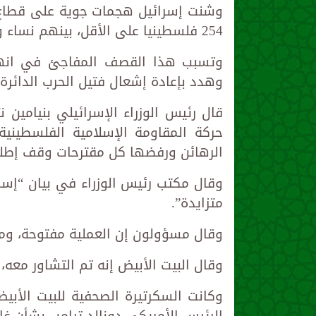
وشنت إسرائيل هجمات جوية على قطاع غ
254 فلسطينيا على الأقل، بينهم نساء وأطفال، وفقا لمسؤولين في المستشفيات.
وتسبب هذا القصف المفاجئ في انهيار
وهدد بإعادة إشعال فتيل الحرب الدائرة منذ 17 شهرا بشكل
قال رئيس الوزراء الإسرائيلي بنيامين 
حركة المقاومة الإسلامية الفلسطين
الرهائن ورفضها كل مقترحات وقف إطلاق
وقال مكتب رئيس الوزراء في بيان “إس
متزايدة”.
وقال مسؤولون إن العملية مفتوحة، وم
وقال البيت الأبيض إنه تم التشاور معه، 
وكانت السكرتيرة الصحفية للبيت الأبي
الرئيس الأمريكي دونالد ترامب بشأن غارا