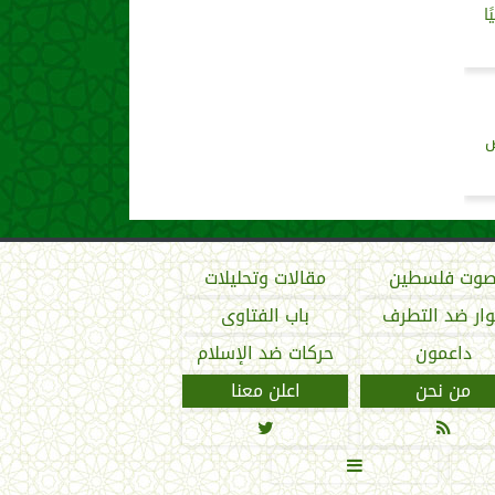
ض
وت فلسطين
مقالات وتحليلات
ار ضد التطرف
باب الفتاوى
داعمون
حركات ضد الإسلام
من نحن
اعلن معنا


