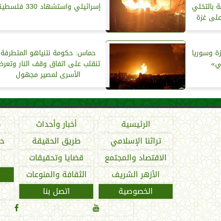
 بالتخلي
إسرائيلي واستشهاد 330 فلسطينيًا
على غزة
ة وسوريا
حماس: حكومة نتنياهو المتطرفة
ي»
تنقلب على اتفاق وقف النار وتعر
الأسرى لمصير مجهول
الرئيسية
أخبار وأحداث
ص
تراثنا الإسلامي
طريق الحقيقة
حو
الاقتصاد والمجتمع
قضايا وتحقيقات
الأزهر الشريف
الثقافة والمنوعات
الخصوصية
اتصل بنا

