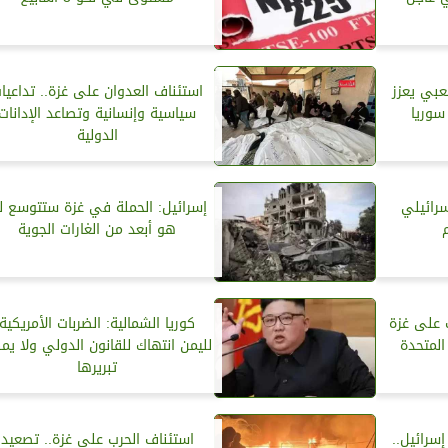
عبي يعزز
استئناف العدوان على غزة.. تداعيا
سوريا
سياسية وإنسانية وتصاعد الإدانات
الدولية
سرائيلي
إسرائيل: الحملة في غزة ستتوسع لم
هو أبعد من الغارات الجوية
ب على غزة
كوريا الشمالية: الضربات الأمريكية
المتحدة
لليمن انتهاك للقانون الدولي ولا يم
تبريرها
سرائيل..
استئناف الحرب على غزة.. تصعيد