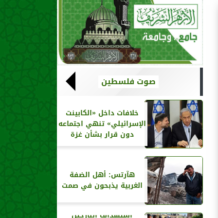
صوت فلسطين
خلافات داخل «الكابينت
الإسرائيلي» تنهي اجتماعه
دون قرار بشأن غزة
هآرتس: أهل الضفة
الغربية يذبحون في صمت
استهداف النازحين