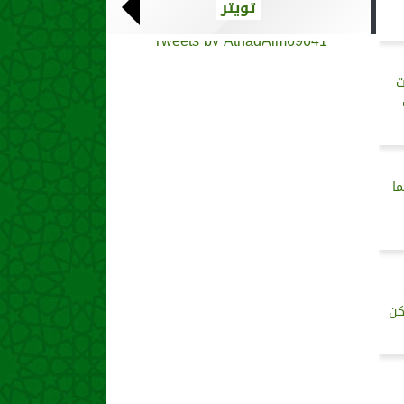
تويتر
Tweets by AthadAlm69641
ت
ا
كن