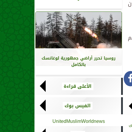
1 يناير كانون
م
روسيا تحرر أراضي جمهورية لوغانسك
بالكامل
الأعلى قراءة
الفيس بوك
UnitedMuslimWorldnews
ى