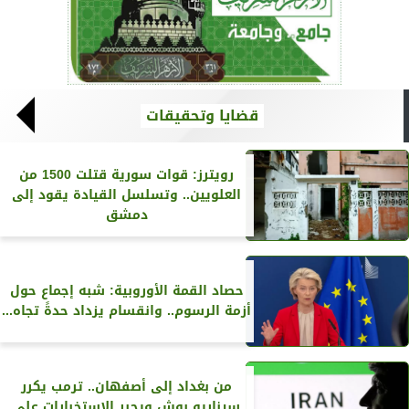
قضايا وتحقيقات
رويترز‏: قوات سورية قتلت 1500 من
العلويين.. وتسلسل القيادة يقود إلى
دمشق
حصاد القمة الأوروبية: شبه إجماع حول
أزمة الرسوم.. وانقسام يزداد حدةً تجاه...
من بغداد إلى أصفهان.. ترمب يكرر
سيناريو بوش ويجبر الاستخبارات على