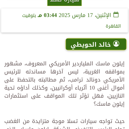
الإثنين، 17 مارس 2025
03:44 مـ
بتوقيت
القاهرة
خالد الحويطي
إيلون ماسك الملياردير الأمريكي المعروف، مشهور
بمواقفه الغريبة، ليس آخرها مساندته للرئيس
الأمريكي دونالد ترامب، ثم مطالبته بالتحفظ على
أموال أغنى 10 أثرياء أوكرانيين، وكذلك أداؤه تحية
النازيين، فهل تؤثر تلك المواقف على استثمارات
إيلون ماسك؟
حيث تواجه سيارات تسلا موجة متزايدة من الغضب