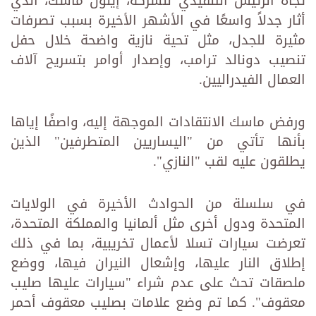
تجاه الرئيس التنفيذي للشركة، إيلون ماسك، الذي
أثار جدلاً واسعًا في الأشهر الأخيرة بسبب تصرفات
مثيرة للجدل، مثل تحية نازية واضحة خلال حفل
تنصيب دونالد ترامب، وإصدار أوامر بتسريح آلاف
العمال الفيدراليين.
ورفض ماسك الانتقادات الموجهة إليه، واصفًا إياها
بأنها تأتي من "اليساريين المتطرفين" الذين
يطلقون عليه لقب "النازي".
في سلسلة من الحوادث الأخيرة في الولايات
المتحدة ودول أخرى مثل ألمانيا والمملكة المتحدة،
تعرضت سيارات تسلا لأعمال تخريبية، بما في ذلك
إطلاق النار عليها، وإشعال النيران فيها، ووضع
ملصقات تحث على عدم شراء "سيارات عليها صليب
معقوف". كما تم وضع علامات بصليب معقوف أحمر