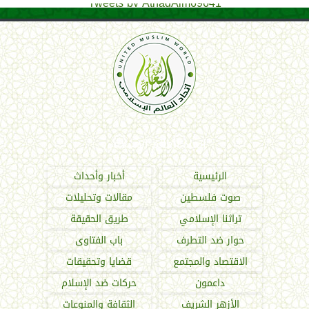
Tweets by AthadAlm69641
اتحاد العالم الإسلامي
الرئيسية
أخبار وأحداث
صوت فلسطين
مقالات وتحليلات
تراثنا الإسلامي
طريق الحقيقة
حوار ضد التطرف
باب الفتاوى
الاقتصاد والمجتمع
قضايا وتحقيقات
داعمون
حركات ضد الإسلام
الأزهر الشريف
الثقافة والمنوعات