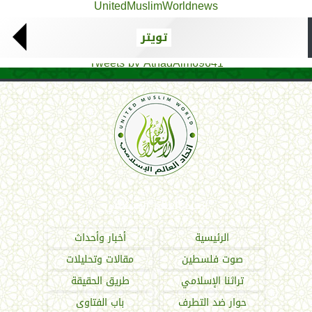
UnitedMuslimWorldnews
تويتر
Tweets by AthadAlm69641
اتحاد العالم الإسلامي
الرئيسية
أخبار وأحداث
صوت فلسطين
مقالات وتحليلات
تراثنا الإسلامي
طريق الحقيقة
حوار ضد التطرف
باب الفتاوى