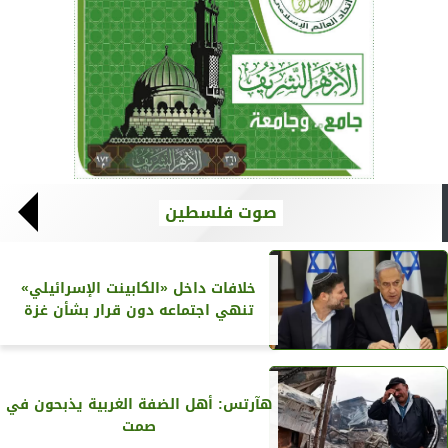
صوت فلسطين
خلافات داخل «الكابينت الإسرائيلي»
تنهي اجتماعه دون قرار بشأن غزة
هآرتس: أهل الضفة الغربية يذبحون في
صمت