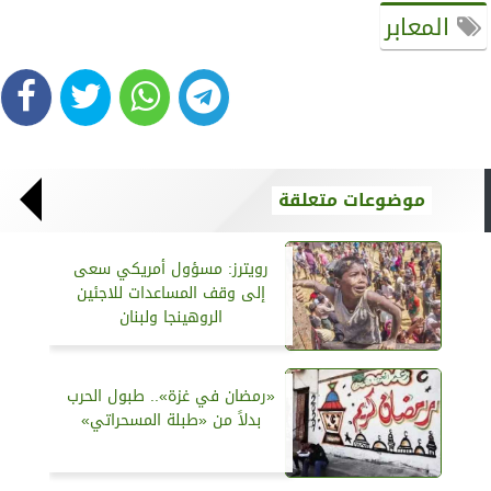
المعابر
موضوعات متعلقة
رويترز: مسؤول أمريكي سعى
إلى وقف المساعدات للاجئين
الروهينجا ولبنان
«رمضان في غزة».. طبول الحرب
بدلاً من «طبلة المسحراتي»