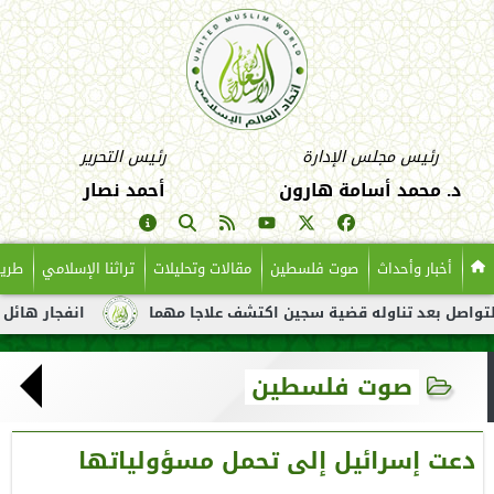
رئيس مجلس الإدارة
رئيس التحرير
د. محمد أسامة هارون
أحمد نصار
أخبار وأحداث
صوت فلسطين
مقالات وتحليلات
تراثنا الإسلامي
طريق
عد تناوله قضية سجين اكتشف علاجا مهما
انفجار هائل لناقلة نفط 
صوت فلسطين
دعت إسرائيل إلى تحمل مسؤولياتها