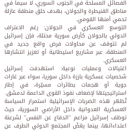
الفصائل المسلحة في الجنوب السوري، لا سيما في
مناطق القنيطرة والجولان، بهدف خلق منطقة عازلة
تحمي أمنها القومي.
التوسع العسكري في الجولان: رغم الاعتراف
الدولي بالجولان كأرض سورية محتلة، فإن إسرائيل
لم تتوقف عن محاولات فرض واقع جديد في
المنطقة، عبر مشاريع استيطانية أو تعزيز انتشارها
العسكري.
اغتيالات وعمليات نوعية: استهدفت إسرائيل
شخصيات عسكرية بارزة داخل سوريا، سواء عبر غارات
جوية أو هجمات بطائرات مسيّرة، في إطار
استراتيجيتها لإضعاف نفوذ القوى الداعمة لدمشق.
تُظهر هذه الضربات الإسرائيلية استمرار السياسة
العسكرية العدوانية داخل الأراضي السورية، حيث
توظف إسرائيل مزاعم "الدفاع عن النفس" لشرعنة
اعتداءاتها، بينما يغضّ المجتمع الدولي الطرف عن