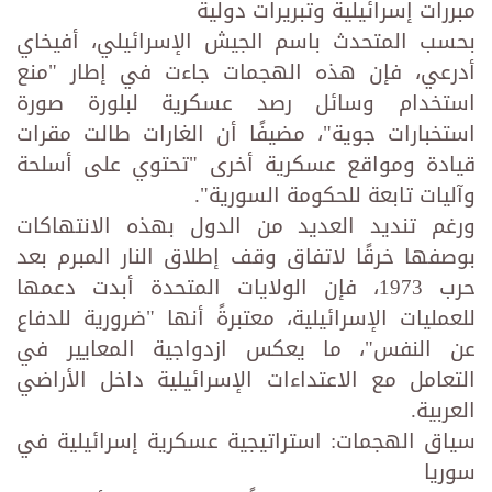
مبررات إسرائيلية وتبريرات دولية
بحسب المتحدث باسم الجيش الإسرائيلي، أفيخاي
أدرعي، فإن هذه الهجمات جاءت في إطار "منع
استخدام وسائل رصد عسكرية لبلورة صورة
استخبارات جوية"، مضيفًا أن الغارات طالت مقرات
قيادة ومواقع عسكرية أخرى "تحتوي على أسلحة
وآليات تابعة للحكومة السورية".
ورغم تنديد العديد من الدول بهذه الانتهاكات
بوصفها خرقًا لاتفاق وقف إطلاق النار المبرم بعد
حرب 1973، فإن الولايات المتحدة أبدت دعمها
للعمليات الإسرائيلية، معتبرةً أنها "ضرورية للدفاع
عن النفس"، ما يعكس ازدواجية المعايير في
التعامل مع الاعتداءات الإسرائيلية داخل الأراضي
العربية.
سياق الهجمات: استراتيجية عسكرية إسرائيلية في
سوريا