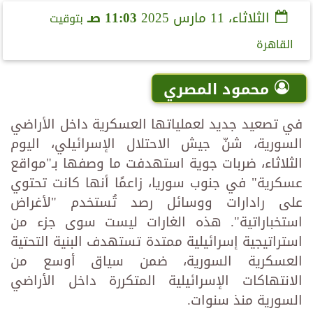
الثلاثاء، 11 مارس 2025
11:03 صـ
بتوقيت
القاهرة
محمود المصري
في تصعيد جديد لعملياتها العسكرية داخل الأراضي
السورية، شنّ جيش الاحتلال الإسرائيلي، اليوم
الثلاثاء، ضربات جوية استهدفت ما وصفها بـ"مواقع
عسكرية" في جنوب سوريا، زاعمًا أنها كانت تحتوي
على رادارات ووسائل رصد تُستخدم "لأغراض
استخباراتية". هذه الغارات ليست سوى جزء من
استراتيجية إسرائيلية ممتدة تستهدف البنية التحتية
العسكرية السورية، ضمن سياق أوسع من
الانتهاكات الإسرائيلية المتكررة داخل الأراضي
السورية منذ سنوات.