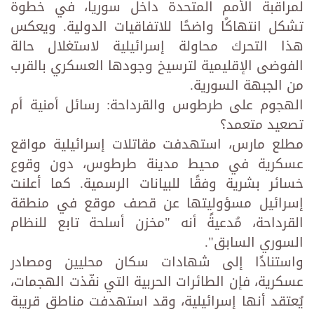
لمراقبة الأمم المتحدة داخل سوريا، في خطوة
تشكل انتهاكًا واضحًا للاتفاقيات الدولية. ويعكس
هذا التحرك محاولة إسرائيلية لاستغلال حالة
الفوضى الإقليمية لترسيخ وجودها العسكري بالقرب
من الجبهة السورية.
الهجوم على طرطوس والقرداحة: رسائل أمنية أم
تصعيد متعمد؟
مطلع مارس، استهدفت مقاتلات إسرائيلية مواقع
عسكرية في محيط مدينة طرطوس، دون وقوع
خسائر بشرية وفقًا للبيانات الرسمية. كما أعلنت
إسرائيل مسؤوليتها عن قصف موقع في منطقة
القرداحة، مُدعيةً أنه "مخزن أسلحة تابع للنظام
السوري السابق".
واستنادًا إلى شهادات سكان محليين ومصادر
عسكرية، فإن الطائرات الحربية التي نفّذت الهجمات،
يُعتقد أنها إسرائيلية، وقد استهدفت مناطق قريبة