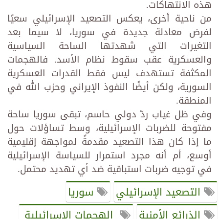
هذه الانتهاكات.
من ناحية أخرى، يعكس التصعيد الإسرائيلي سعيًا
لفرض معادلة جديدة في سوريا، لا سيما بعد
التغيرات التي شهدتها الساحة السياسية
والعسكرية عقب سقوط نظام الأسد. فالهجمات
المكثفة تستهدف ليس فقط القدرات العسكرية
السورية، ولكن أيضًا النفوذ الإيراني وحزب الله في
المنطقة.
وفي ظل غياب ردّ دولي حاسم، تبقى سوريا ساحة
مفتوحة للضربات الإسرائيلية، وسط تساؤلات حول
ما إذا كان هذا التصعيد مقدمةً لمواجهة إقليمية
أوسع، أم أنه مجرد استمرار للسياسة الإسرائيلية
في توجيه ضربات استباقية ضد أي تهديد محتمل.
التصعيد الإسرائيلي
سوريا
الذرائع الأمنية
الهجمات الإسرائيلية