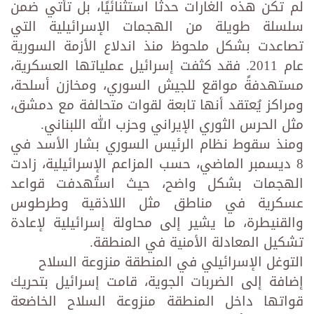
لم تكن هذه الغارات حدثًا استثنائيًا، بل تأتي ضمن
سلسلة طويلة من الهجمات الإسرائيلية التي
تصاعدت بشكل ملحوظ منذ اندلاع الأزمة السورية
عام 2011. فقد كثفت إسرائيل عملياتها العسكرية،
مستهدفةً مواقع للجيش السوري، ومخازن أسلحة،
ومراكز يُعتقد أنها تابعة لقوات متحالفة مع دمشق،
مثل الحرس الثوري الإيراني وحزب الله اللبناني.
ومنذ سقوط نظام الرئيس السوري بشار الأسد في
8 ديسمبر الماضي، حسب المزاعم الإسرائيلية، زادت
الهجمات بشكل واضح، حيث استُهدفت قواعد
عسكرية في مناطق مثل اللاذقية وطرطوس
والقنيطرة، ما يشير إلى محاولة إسرائيلية لإعادة
تشكيل المعادلة الأمنية في المنطقة.
التوغل الإسرائيلي في المنطقة منزوعة السلاح
إضافة إلى الضربات الجوية، قامت إسرائيل بتحريك
قواتها داخل المنطقة منزوعة السلاح الخاضعة