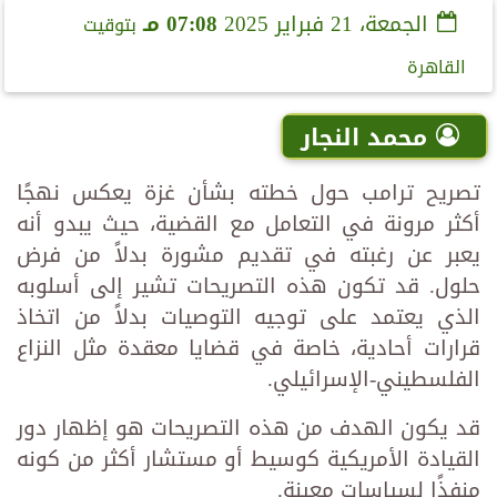
الجمعة، 21 فبراير 2025
07:08 مـ
بتوقيت
القاهرة
محمد النجار
تصريح ترامب حول خطته بشأن غزة يعكس نهجًا
أكثر مرونة في التعامل مع القضية، حيث يبدو أنه
يعبر عن رغبته في تقديم مشورة بدلاً من فرض
حلول. قد تكون هذه التصريحات تشير إلى أسلوبه
الذي يعتمد على توجيه التوصيات بدلاً من اتخاذ
قرارات أحادية، خاصة في قضايا معقدة مثل النزاع
الفلسطيني-الإسرائيلي.
قد يكون الهدف من هذه التصريحات هو إظهار دور
القيادة الأمريكية كوسيط أو مستشار أكثر من كونه
منفذًا لسياسات معينة.