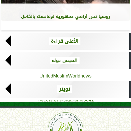
روسيا تحرر أراضي جمهورية لوغانسك بالكامل
الأعلى قراءة
الفيس بوك
UnitedMuslimWorldnews
تويتر
Tweets by AthadAlm69641