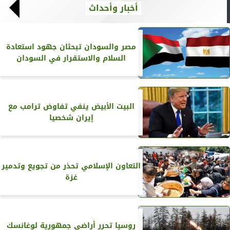
أخبار وأحداث
مصر والسودان تبحثان جهود استعادة
السلام والاستقرار في السودان
البيت الأبيض ينفي تفاوض ترامب مع
إيران شخصيا
التعاون الإسلامي تحذر من تجويع وتدمير
غزة
روسيا تحرر أراضي جمهورية لوغانسك