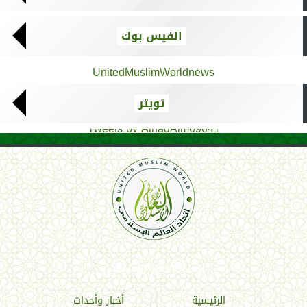
الفيس بوك
UnitedMuslimWorldnews
تويتر
Tweets by AthadAlm69641
اتحاد العالم الإسلامي
الرئيسية
أخبار وأحداث