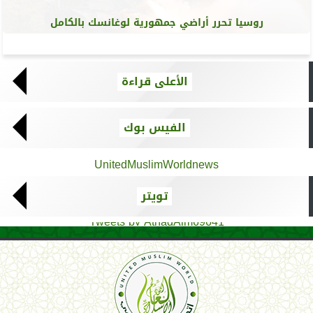
روسيا تحرر أراضي جمهورية لوغانسك بالكامل
الأعلى قراءة
الفيس بوك
UnitedMuslimWorldnews
تويتر
Tweets by AthadAlm69641