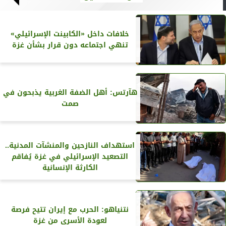
خلافات داخل «الكابينت الإسرائيلي»
تنهي اجتماعه دون قرار بشأن غزة
هآرتس: أهل الضفة الغربية يذبحون في
صمت
استهداف النازحين والمنشآت المدنية..
التصعيد الإسرائيلي في غزة يُفاقم
الكارثة الإنسانية
نتنياهو: الحرب مع إيران تتيح فرصة
لعودة الأسرى من غزة