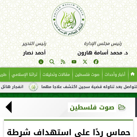
رئيس مجلس الإدارة
رئيس التحرير
د. محمد أسامة هارون
أحمد نصار
أخبار وأحداث
صوت فلسطين
مقالات وتحليلات
تراثنا الإسلامي
طريق
عد تناوله قضية سجين اكتشف علاجا مهما
انفجار هائل لناقلة نفط 
صوت فلسطين
حماس ردًا على استهداف شرطة