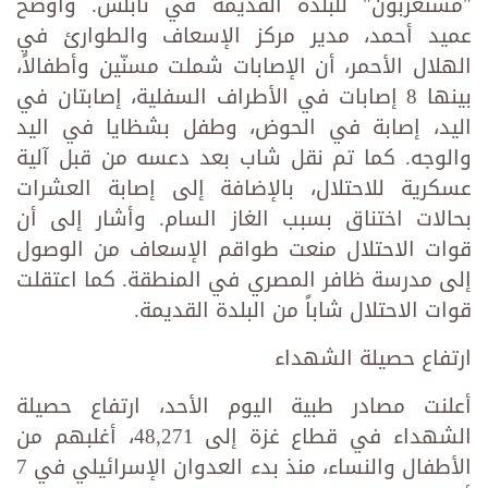
"مستعربون" للبلدة القديمة في نابلس. وأوضح
عميد أحمد، مدير مركز الإسعاف والطوارئ في
الهلال الأحمر، أن الإصابات شملت مسنّين وأطفالاً،
بينها 8 إصابات في الأطراف السفلية، إصابتان في
اليد، إصابة في الحوض، وطفل بشظايا في اليد
والوجه. كما تم نقل شاب بعد دعسه من قبل آلية
عسكرية للاحتلال، بالإضافة إلى إصابة العشرات
بحالات اختناق بسبب الغاز السام. وأشار إلى أن
قوات الاحتلال منعت طواقم الإسعاف من الوصول
إلى مدرسة ظافر المصري في المنطقة. كما اعتقلت
قوات الاحتلال شاباً من البلدة القديمة.
ارتفاع حصيلة الشهداء
أعلنت مصادر طبية اليوم الأحد، ارتفاع حصيلة
الشهداء في قطاع غزة إلى 48,271، أغلبهم من
الأطفال والنساء، منذ بدء العدوان الإسرائيلي في 7