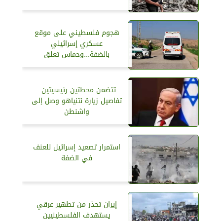
هجوم فلسطيني على موقع
عسكري إسرائيلي
بالضفة...وحماس تعلق
تتضمن محطتين رئيسيتين..
تفاصيل زيارة نتنياهو وصل إلى
واشنطن
استمرار تصعيد إسرائيل للعنف
في الضفة
إيران تحذر من تطهير عرقي
يستهدف الفلسطينيين