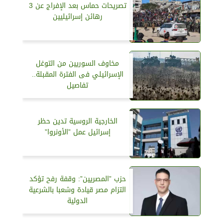
تصريحات حماس بعد الإفراج عن 3
رهائن إسرائيليين
مخاوف السوريين من التوغل
الإسرائيلي فى الفترة المقبلة..
تفاصيل
الخارجية الروسية تدين حظر
إسرائيل عمل ”الأونروا”
حزب ”المصريين”: وقفة رفح تؤكد
التزام مصر قيادة وشعبا بالشرعية
الدولية