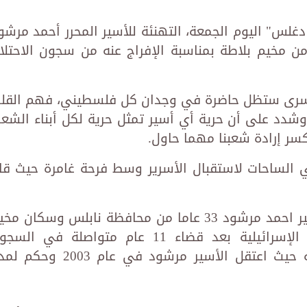
لس" اليوم الجمعة، التهنئة للأسير المحرر أحمد مرشو
 مخيم بلاطة بمناسبة الإفراج عنه من سجون الاحتلا
أسرى ستظل حاضرة في وجدان كل فلسطيني، فهم القل
 وشدد على أن حرية أي أسير تمثل حرية لكل أبناء الشع
سر إرادة شعبنا مهما حاول.
 الساحات لاستقبال الأسرير وسط فرحة غامرة حيث قا
وترجع تفاصيل الاعتقال، حيث دخل الأسير احمد مرشود 33 عاما من محافظة نابلس وسكان م
بلاطة عامه الرابع عشر في السجون الإسرائيلية بعد قضاء 11 عام متواصلة في ال
الإسرائيلية وعامين في أول اعتقال له حيث اعتقل الأسير مرشود في عام 2003