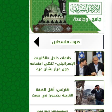
صوت فلسطين
خلافات داخل «الكابينت
الإسرائيلي» تنهي اجتماعه
دون قرار بشأن غزة
هآرتس: أهل الضفة
الغربية يذبحون في صمت
استهداف النازحين