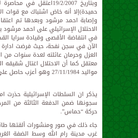
وبتاريخ 19/2/2007اعتقل
حميدة)إلا أنه خاض اشتباك مع قوات ا
وإصابة احمد مرشود وبعدها تم اعتقا
الاحتلال الإسرائيلي على احمد مرشود ب
في انتفاضة الأقصى وقيادة سرايا القد
الآن في سجن نفحة، حيث فرضت ادارة 
مواليد 27/11/1984 وهو أعزب حاصل على مؤهل علمي ثانوية عامة أثناء وجوده بالسجن.
يذكر ان السلطات الإسرائيلية حذرت 
سجونها ضمن الدفعة الثالثة من المرح
حركة “حماس”.
جاء ذلك في صور ومنشورات ألقتها طا
غرب مدينة رام الله وسط الضفة الغربي