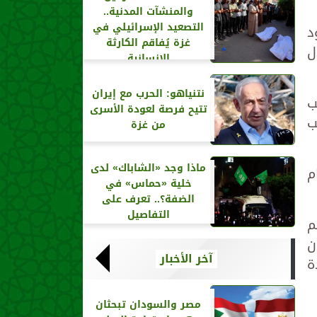
والمنشآت المدنية..
التصعيد الإسرائيلي في
د
غزة يُفاقم الكارثة
ل
الإنسانية
نتنياهو: الحرب مع إيران
ب
تتيح فرصة لعودة الأسرى
ب
من غزة
ماذا وجد «الشاباك» لدى
م
خلية «حماس» في
الضفة؟.. تعرف على
التفاصيل
خيم
سجون
آخر الأخبار
 وحكم لمدة
مصر والسودان تبحثان