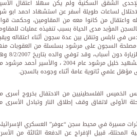
 في محاصرة لإحدى الشقق السكنية ولم يكن سهلا اعتقال الأسير
لاحتلال لساعات طويلة أسفر عن استشهاد احمد ابو شر
له واعتقال من كانوا معه من المقاومين، وحكمت قوا
السجن المؤبد مدى الحياة بسبب تنفيذه عمليات للمقاوم
س في نابلس وتنقل بين عدة سجون أثناء اعتقاله ويقب
مصلحة السجون على مرشود بسلسلة من العقوبات منه
العزل وحرمان عائلته لعدة سنوات من الزيارة دون أسباب، وقد تو
معتقل كما أن الاحتلال اغتال شقيقه الشهيد خليل مرشود عام 2004 ، والأسير أحمد مرش
امس الخميس الفلسطينيين من الاحتفال بخروج أسرى م
لة الأولى لاتفاق وقف إطلاق النار وتبادل الأسرى م
ئرات مسيرة في محيط سجن “عوفر” العسكري الإسرائيل
ة المحتلة، قبيل الإفراج عن الدفعة الثالثة من الأسر