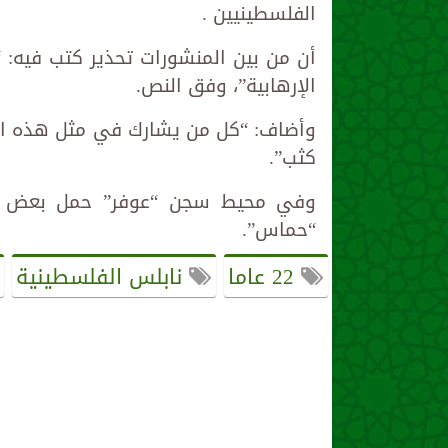
الفلسطينيين .
أن من بين المنشورات تحذير كتب فيه: 
الإرهابية”، وفق النص.
وأضاف: “كل من يشارك في مثل هذه الأح
كثب”.
وفي محيط سجن “عوفر” حمل بعض الف
“حماس”.
22 عاما
نابلس الفلسطينية