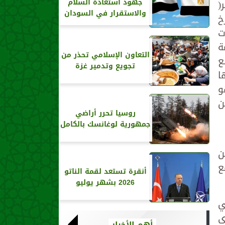
(
جهود استعادة السلام
والاستقرار في السودان
خ
ت
ة
التعاون الإسلامي تحذر من
ع
تجويع وتدمير غزة
ا
في والده بتاريخ 8/2/2007 وهو
ود من
روسيا تحرر أراضي
جمهورية لوغانسك بالكامل
ن
ع
أنقرة تستعد لقمة الناتو
2026 بشهر يوليو
ي
ى
أهم الأخبار