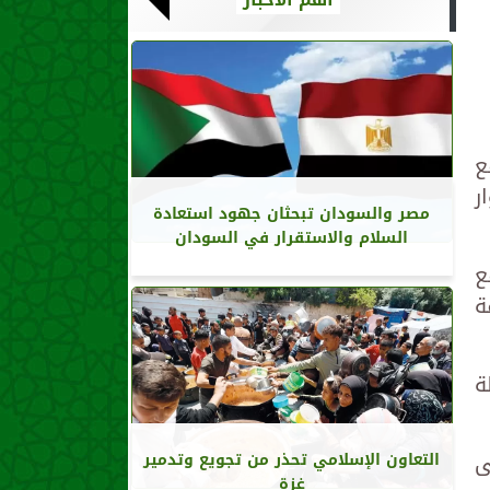
ع
ح للزوار
مصر والسودان تبحثان جهود استعادة
السلام والاستقرار في السودان
ع
ة
ة
ياً على
التعاون الإسلامي تحذر من تجويع وتدمير
غزة