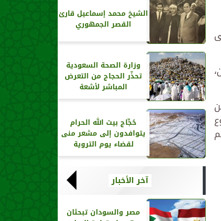
الشيخ محمد إسماعيل قارئ
القصر الجمهوري
ى
وزارة الصحة السعودية
،
تحذّر الحجاج من التعرض
المباشر لأشعة
ن
ع
حُجِّاج بيت الله الحرام
م
يتوافدون إلى مشعر منى
لقضاء يوم التروية
آخر الأخبار
مصر والسودان تبحثان