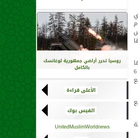
ي
م
س
ا
روسيا تحرر أراضي جمهورية لوغانسك
ا
بالكامل
البلاد، موضحاً أن مشروع «على خُطاه» سيُدشَّن خلال نوفمبر (تشرين الثاني) المقبل، ويستمر 6
ع
الأعلى قراءة
 6 أشهر، مع
الفيس بوك
ة
UnitedMuslimWorldnews