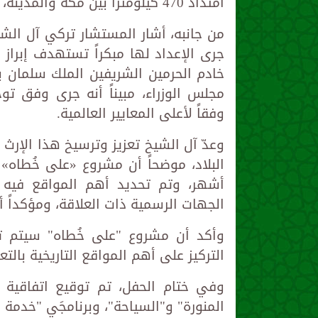
امتداد 470 كيلومتراً بين مكة والمدينة، بالإضافة إلى منطقة "متحف الهجرة".
من جانبه، أشار المستشار تركي آل الشي
جرى الإعداد لها مبكراً تستهدف إبراز
خادم الحرمين الشريفين الملك سلمان ب
مجلس الوزراء، مبيناً أنه جرى وفق توج
وفقاً لأعلى المعايير العالمية.
وعدّ آل الشيخ تعزيز وترسيخ هذا الإرث
أشهر، وتم تحديد أهم المواقع فيه با
الجهات الرسمية ذات العلاقة، ومؤكداً 
التركيز على أهم المواقع التاريخية بالت
وفي ختام الحفل، تم توقيع اتفاقية ا
المنورة" و"السياحة"، وبرنامجَي "خدمة 