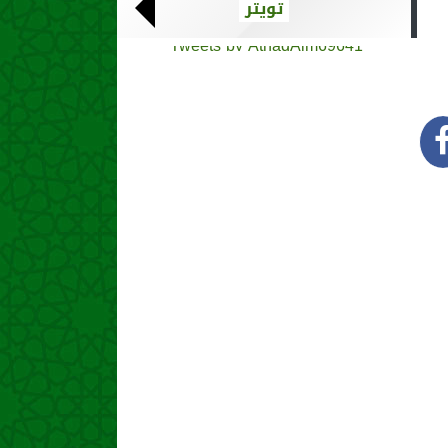
تويتر
Tweets by AthadAlm69641