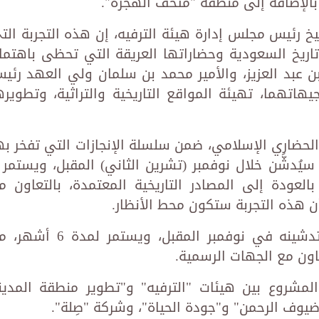
خ رئيس مجلس إدارة هيئة الترفيه، إن هذه التجربة الت
 تاريخ السعودية وحضاراتها العريقة التي تحظى باهتما
ن عبد العزيز، والأمير محمد بن سلمان ولي العهد رئي
يهاتهما، تهيئة المواقع التاريخية والتراثية، وتطويره
 الحضاري الإسلامي، ضمن سلسلة الإنجازات التي تفخر به
لعودة إلى المصادر التاريخية المعتمدة، بالتعاون م
أن هذه التجربة ستكون محط الأنظار.
وأكد أن مشروع "على خُطاه" سيتم تدشينه في نوفمبر المقبل، ويستمر لمدة
عاون مع الجهات الرسمية.
لمشروع بين هيئات "الترفيه" و"تطوير منطقة المدين
ضيوف الرحمن" و"جودة الحياة"، وشركة "صِلة".