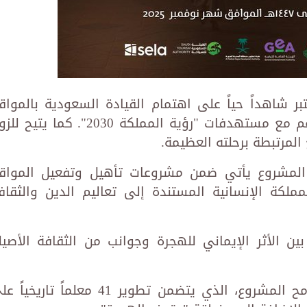
بر شاهداً حياً على اهتمام القيادة السعودية بالمواق
التاريخية، حيث يمثل رؤية متكاملة تتناغم مع مستهدفات "رؤية المملكة 2030". كما يتي
المرتبطة برحلته العظيمة.
المشروع يأتي ضمن مشروعات تأهيل وتفعيل المواق
مملكة الإنسانية المستندة إلى تعاليم الدين والثقاف
ين الأثر الإيماني للهجرة وجوانب من الثقافة الأصيل
خلال الحفل، تم عرض مرئي يوضح ملامح المشروع، الذي يتضمن تطوير 41 معلماً تاريخ