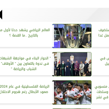
تستضيف
العالم الرياضي يشهد حدثا لأول مر
مل غدا
بالتاريخ ..ما القصة ؟
قس في
” الحوار البناء في مواجهة الشبهات
يل
فى ندوة بالتعاون بين ” الأوقاف” ”
الشباب والرياضة ”
28 ألف من منسوبي
ً وسلطت
صمود الأبطال رغم هجوم الاحتلال
 في نشر