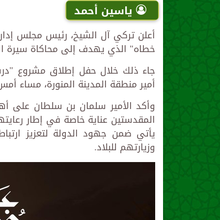
ياسين أحمد
أعلن تركي آل الشيخ، رئيس مجلس إدارة
خطاه" الذي يهدف إلى محاكاة سيرة ال
جاء ذلك خلال حفل إطلاق مشروع "درب 
أمير منطقة المدينة المنورة، مساء أمس ا
وأكد الأمير سلمان بن سلطان على أهم
المقدستين عناية خاصة في إطار رعايته
يأتي ضمن جهود الدولة لتعزيز ارتباط 
وزيارتهم للبلاد.