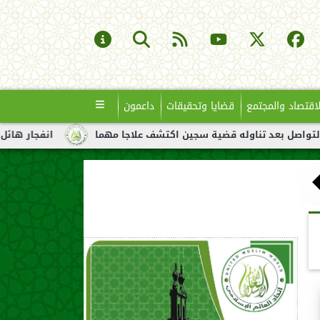
لاقتصاد والمجتمع
قضايا وتحقيقات
داعمون
ه قضية سجين اكتشف علاجا مهما
انفجار هائل لناقلة نفط قبالة سو