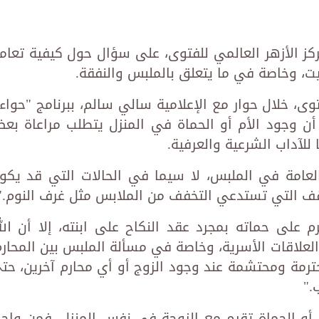
ركز الأزهر العالمي للفتوى، على سؤال حول كيفية تعام
يت، وخاصة في ما يتعلق بالملبس والنفقة.
ى، خلال حوار مع الإعلامية سالي سالم، ببرنامج "حواء"
، أن وجود الأم أو الحماة في المنزل يتطلب مراعاة بع
 للآداب الشرعية والعرفية.
العامة في الملبس، لا سيما في الحالات التي قد يكو
ف التي تستدعي التخفف من الملابس مثل غرف النوم."
 على حماته بمجرد عقد النكاح على ابنته، إلا أن الل
لاقات الأسرية، وخاصة في مسألة الملبس بين المحارم
حترمة ومحتشمة عند وجود الزوج أو أي محارم آخرين، حت
."
لأم أو الحماة تقيم مع الزوجة في نفس المنزل، فمن واج