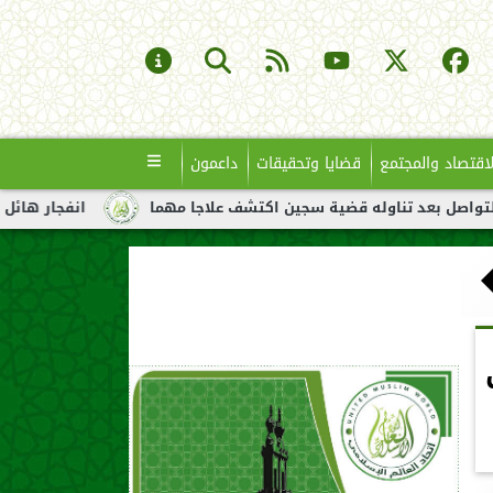
لاقتصاد والمجتمع
قضايا وتحقيقات
داعمون
اوله قضية سجين اكتشف علاجا مهما
انفجار هائل لناقلة نفط قبالة