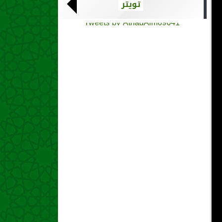
تويتر
Tweets by AthadAlm69641