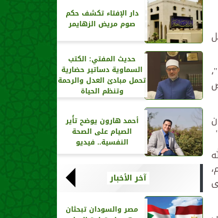
دار الإفتاء تكشف حكم
صوم مريض الزهايمر
ل
حديث المفتي: الكتب
،
السماوية دساتير حضارية
تحمل مبادئ العدل والرحمة
ض
وتنظم الحياة
ن
أحمد هارون يوضح تأُير
الصيام على الصحة
النفسية.. فيديو
ه
،
آخر الأخبار
ى
مصر والسودان تبحثان
ب