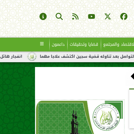
لاقتصاد والمجتمع
قضايا وتحقيقات
داعمون
تناوله قضية سجين اكتشف علاجا مهما
انفجار هائل لناقلة نفط قبا