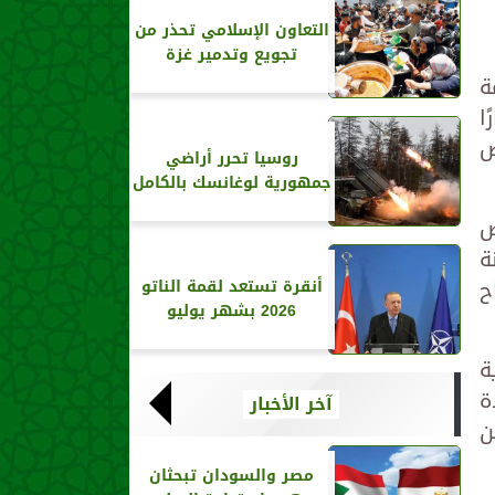
التعاون الإسلامي تحذر من
تجويع وتدمير غزة
ة
ًا
ض
روسيا تحرر أراضي
جمهورية لوغانسك بالكامل
ض
ة
ح
أنقرة تستعد لقمة الناتو
2026 بشهر يوليو
ة
ة
آخر الأخبار
ن
مصر والسودان تبحثان