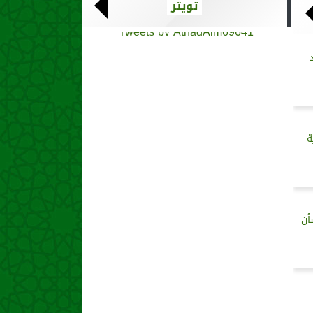
تويتر
Tweets by AthadAlm69641
ة
أن