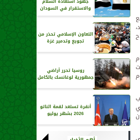
جهود استعادة السلام
والاستقرار في السودان
ع
،
ح
التعاون الإسلامي تحذر من
تجويع وتدمير غزة
م
ت
روسيا تحرر أراضي
م
جمهورية لوغانسك بالكامل
ب
ي
أنقرة تستعد لقمة الناتو
2026 بشهر يوليو
ن
ى
أهم الأخبار