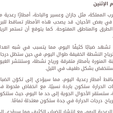
الإثنين
لمملكة، مثل جازان وعسير والباحة، أمطارًا رعدية م
في بعض الأحيان، قد يصحب هذه الأمطار تساقط للبرد
لطرق والمناطق المفتوحة. كما يتوقع أن تستمر الريا
تشهد ضبابًا كثيفًا اليوم، مما يتسبب في شبه انعدا
الرياح النشطة الخفيفة طوال اليوم، في حين ستظل درجا
دينة المنورة بأمطار متفرقة ورياح نشطة، وستنتشر الغيو
رة ستنخفض بشكل طفيف في الليل.
قط أمطار رعدية اليوم، مما سيؤدي إلى تكوّن الضبا
ات الحرارة ستكون باردة نسبيًا، مع انخفاض ملحوظ ف
دة، ستستقر الأحوال الجوية إلى حد ما اليوم، حيث ستتكو
ح. درجات الحرارة في جدة ستكون معتدلة تمامًا.
لرعدية اليوم، مع انتشار للضباب الكثيف مما سيؤدي إل