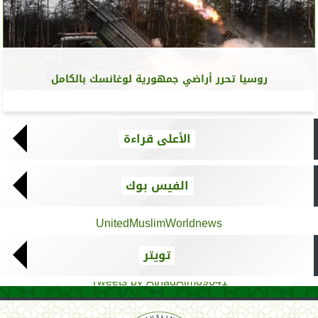
روسيا تحرر أراضي جمهورية لوغانسك بالكامل
الأعلى قراءة
الفيس بوك
UnitedMuslimWorldnews
تويتر
Tweets by AthadAlm69641