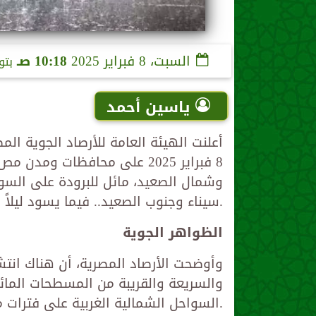
السبت، 8 فبراير 2025
10:18 صـ
بتو
ياسين أحمد
أعلنت الهيئة العامة للأرصاد الجوية ال
8 فبراير 2025 على محافظات و
وشمال الصعيد، مائل للبرودة على السو
سيناء وجنوب الصعيد.. فيما يسود ليلاً وفي الصباح الباكر طقس شديد البرودة على أغلب الأنحاء.
الظواهر الجوية
وأوضحت الأرصاد المصرية، أن هناك انتشا
والسريعة والقريبة من المسطحات الما
السواحل الشمالية الغربية على فترات متقطعة.