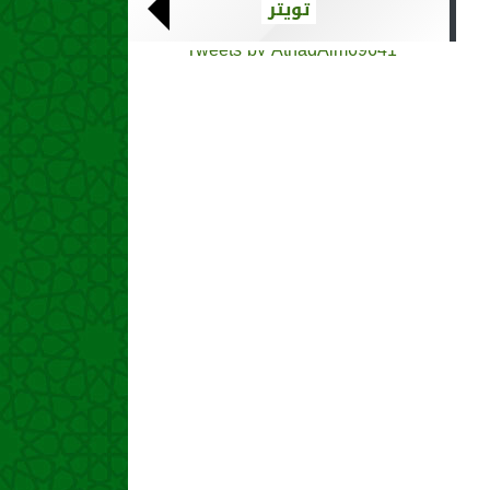
تويتر
Tweets by AthadAlm69641