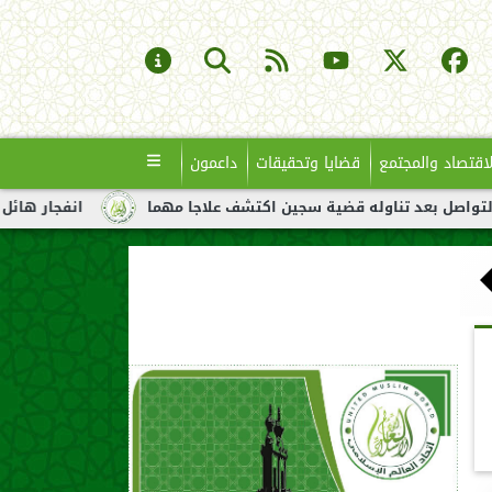
لاقتصاد والمجتمع
قضايا وتحقيقات
داعمون
له قضية سجين اكتشف علاجا مهما
انفجار هائل لناقلة نفط قبالة س